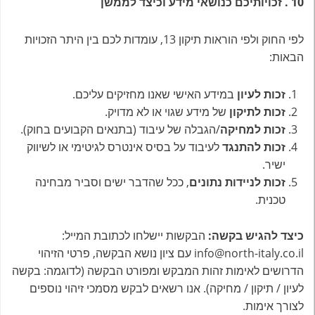
10
.
זכויותיכם כנושאי מידע וכיצד לממשן
לפי החוק ולפי הוראות תיקון 13, עומדות לכם בין היתר הזכויות
הבאות:
זכות לעיון
במידע האישי שאנו מחזיקים עליכם.
זכות לתיקון
של מידע שגוי או לא מדויק.
זכות למחיקה
/הגבלה של עיבוד (בתנאים הקבועים בחוק).
זכות להתנגד
לעיבוד על בסיס אינטרס לגיטימי או לשיווק
ישיר.
זכות לניידות נתונים
, ככל שהדבר ישים וסביר מבחינה
טכנית.
כיצד להגיש בקשה
:
הבקשות יישלחו לכתובת המייל:
info@north-italy.co.il עם ציון נושא הבקשה, פרטי הזיהוי
הדרושים לאימות זהות המבקש ומפורט הבקשה (לדוגמה: בקשה
לעיון / תיקון / מחיקה). אנו רשאים לבקש מסמכי זיהוי נוספים
לצורך אימות.