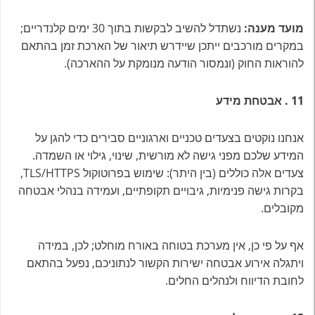
מועד מענה
:
נשתדל להשיב לבקשות בתוך 30 ימים קלנדריים;
במקרים מורכבים ייתכן שיידרש תיאור של הארכת זמן בהתאם
להוראות החוק (ונמסור הודעה מנומקת על ההארכה).
11
.
אבטחת מידע
אנחנו נוקטים בצעדים טכניים וארגוניים סבירים כדי להגן על
המידע שלכם מפני גישה לא מורשית, שינוי, גילוי או השמדה.
צעדים אלה כוללים (בין היתר): שימוש בפרוטוקול TLS/HTTPS,
בקרות גישה פנימיות, גיבויים תקופתיים, ועמידה בנהלי אבטחה
מקובלים.
אף על פי כן, אין מערכת בטוחה באורח מוחלט; לכן, במידה
ויתגלה אירוע אבטחה ישירות הקשור לנתוניכם, נפעל בהתאם
לחובת הדיווח ולנהלים החלים.