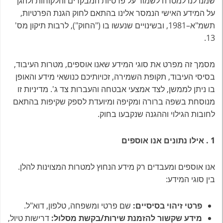
שמנו לנו למטרה לשמור על פרטיות המבקרים והלקוחות ולהגן
על המידע האישי הנמסר אלינו בהתאם לחוק הגנת הפרטיות,
תשמ"א–1981, ובשינויים שנעשו בו ("החוק"), לרבות תיקון מס'
13.
מסמך זה מפרט את סוגי המידע שאנו אוספים, מטרות העיבוד,
בסיסי העיבוד, תקופת השמירה, זכויותיכם כנושאי מידע והאופן
בו ניתן לממשן, לצד אמצעי אבטחה והעברות צד ג'. מדיניות זו
מנוסחת בשפה ברורה ומקיפה ומיועדת לספק שקיפות בהתאם
לחובות הגילוי וההגנה שנקבעו בחוק.
1
.
אילו נתונים אנו אוספים
אנו אוספים ומעבדים רק מידע הנחוץ למטרות המצוינות להלן.
בין סוגי המידע:
פרטי זיהוי בסיסיים
:
שם פרטי ומשפחה, טלפון, דוא"ל.
מידע שקשור להזמנת שירות/בקשת מסלול
:
דרישות טיול,