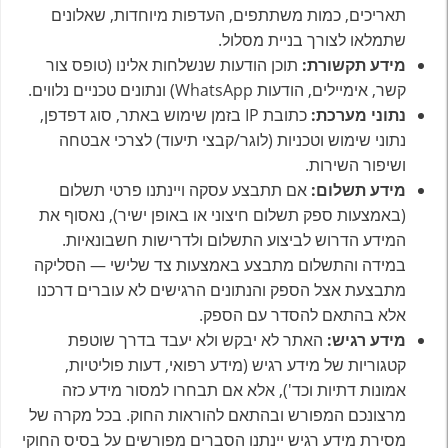
תאריכים, כמות משתתפים, העדפות מיוחדות, שאלונים
שתמלאו לצורך בניית מסלול.
מידע תקשורת
:
תוכן הודעות שנשלחות אלינו (טופס צור
קשר, אימיילים, הודעות WhatsApp) ונתונים טכניים נלווים.
נתוני מערכת
:
כתובת IP בזמן שימוש באתר, סוג דפדפן,
נתוני שימוש וטכניות (לוגר/קבצי תיעוד) לצרכי אבטחה
ושיפור השירות.
מידע תשלום
:
אם תתבצע עסקה ויינתנו פרטי תשלום
(באמצעות ספק תשלום חיצוני או באופן ישיר), נאסוף את
המידע הדרוש לביצוע התשלום ולדרישות חשבונאיות.
במידה והתשלום מתבצע באמצעות צד שלישי — הסליקה
מתבצעת אצל הספק והנתונים הרגישים לא עוברים דרכנו
אלא בהתאם להסדר עם הספק.
מידע רגיש
:
האתר לא יבקש ולא יעבד בדרך שוטפת
קטגוריות של מידע רגיש (מידע רפואי, דעות פוליטיות,
אמונות דתיות וכד'), אלא אם תבחרו למסור מידע כזה
מרצונכם המפורש ובהתאם להוראות החוק. בכל מקרה של
מסירת מידע רגיש יינתנו הסברים מפורשים על בסיס החוקי