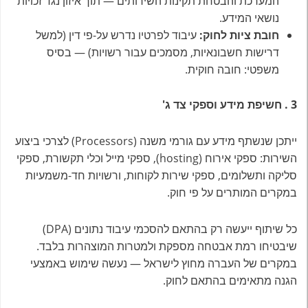
המערכת והבטחת תקינות השירותים — תוך איזון נגד זכויות
נושאי המידע.
חובת ציות לחוק
:
עיבוד לפרטיו נדרש על-פי דין (למשל
דרישות חשבונאיות, מסמכים עבור רשויות) — בסיס
משפטי: חובה חוקית.
3
.
חשיפת מידע וספקי צד ג
'
ייתכן שנשתף מידע עם גורמי משנה (Processors) לצרכי ביצוע
השירות: ספקי אירוח (hosting), ספקי מייל וכלי תקשורת, ספקי
סליקה ותשלומים, ספקי שירות לקוחות, ורשויות חד-משמעיות
במקרים המותרים על פי חוק.
כל שיתוף ייעשה רק בהתאם להסכמי עיבוד נתונים (DPA)
שיבטיחו רמת אבטחה מספקת ולמטרות המוצהרות בלבד.
במקרים של העברה מחוץ לישראל — נעשה שימוש באמצעי
הגנה מתאימים בהתאם לחוק.