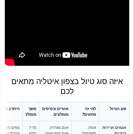
איזה סוג טיול בצפון איטליה מתאים
לכם
סוג הטיול
למי זה
אזורים ובסיסים
משך
היתרון המרכ
מתאים?
מומלצים
מומלץ
אגמים ועיירות
זוגות,
אגם גארדה,
7-10
נופים מרהיבי
ציוריות
משפחות
אגם קומו ואגם
ימים
עיירות קסומו