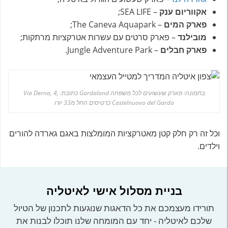
אקווריום ענק
– SEA LIFE;
פארק המים
– The Caneva Aquapark;
מובילנד
– פארק סרטים עם עשרות אטרקציות מרתקות;
פארק חבלים
– Jungle Adventure Park.
בתמונה: פארק שעשועים לכל משפחה Gardaland כתובת: Via Derna, 4,
Castelnuovo del Garda כרטיסים החל מ33 יורו
וכל זה רק חלק קטן מאטרקציות המומלצות באגם גארדה להורים
וילדים.
בניית מסלול אישי לאיטליה
תורידו מעצמכם את כל הדאגות שנוגעות לתכנון של הטיול
שלכם לאיטליה - יחד עם המומחה שלנו תוכלו לבנות את