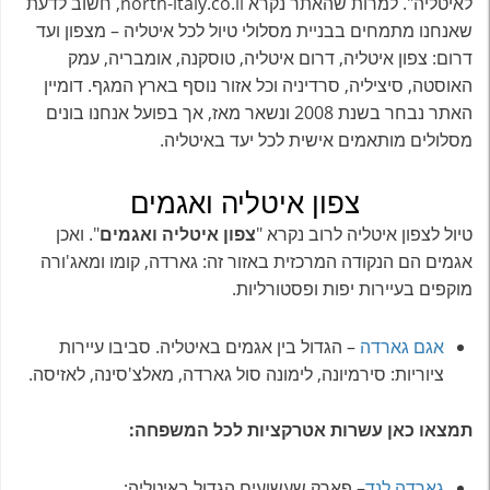
לאיטליה". למרות שהאתר נקרא north-italy.co.il, חשוב לדעת
שאנחנו מתמחים בבניית מסלולי טיול לכל איטליה – מצפון ועד
דרום: צפון איטליה, דרום איטליה, טוסקנה, אומבריה, עמק
האוסטה, סיציליה, סרדיניה וכל אזור נוסף בארץ המגף. דומיין
האתר נבחר בשנת 2008 ונשאר מאז, אך בפועל אנחנו בונים
מסלולים מותאמים אישית לכל יעד באיטליה.
צפון איטליה ואגמים
טיול לצפון איטליה לרוב נקרא "
צפון איטליה ואגמים
". ואכן
אגמים הם הנקודה המרכזית באזור זה: גארדה, קומו ומאג'ורה
מוקפים בעיירות יפות ופסטורליות.
אגם גארדה
– הגדול בין אגמים באיטליה. סביבו עיירות
ציוריות: סירמיונה, לימונה סול גארדה, מאלצ'סינה, לאזיסה.
תמצאו כאן עשרות אטרקציות לכל המשפחה:
גארדה לנד
– פארק שעשועים הגדול באיטליה;