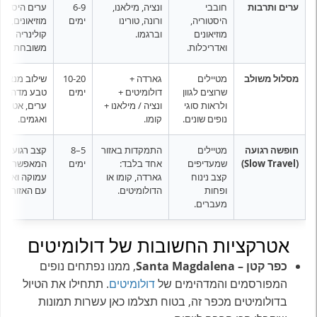
ערים ותרבות
חובבי
ונציה, מילאנו,
6-9
ערים היסטורי
היסטוריה,
ורונה, טורינו
ימים
מוזיאונים,
מוזיאונים
וברגמו.
קולינריה
ואדריכלות.
משובחת ושופ
מסלול משולב
מטיילים
גארדה +
10-20
שילוב מנצח ב
שרוצים לגוון
דולומיטים +
ימים
טבע מדהים,
ולראות סוגי
ונציה / מילאנו +
ערים, אטרקצ
נופים שונים.
קומו.
ואגמים.
חופשה רגועה
מטיילים
התמקדות באזור
5–8
קצב רגוע
(Slow Travel)
שמעדיפים
אחד בלבד:
ימים
המאפשר היכ
קצב נינוח
גארדה, קומו או
עמוקה ואותנ
ופחות
הדולומיטים.
עם האזור.
מעברים.
אטרקציות החשובות של דולומיטים
כפר קטן – Santa Magdalena
, ממנו נפתחים נופים
המפורסמים והמדהימים של
דולומיטים
. תתחילו את הטיול
בדולומיטים מכפר זה, בטוח תצלמו כאן עשרות תמונות