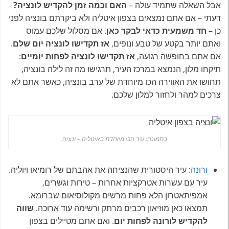
אבל השאלה שתמיד עולה –
האם וכמה זמן להקדיש לונציה?
דעתי – אם אתם נמצאים בצפון איטליה ולא ביקרתם בונציה לפני
כן –
חד משמעית כדאי לבקר כאן
. אם מסלול שלכם עמוס
ואתם יותר בקטע של טבע ונופים,
אז תקדישו לונציה יום שלם
.
אם אתם בחופשה רגועה,
אז תקדישו לונציה לפחות יומיים
:
תיקחו מלון, הנמצא במרכז העיר, תרגישו מה זה לילה בונציה,
תחושו את האווירה הכו מיוחדת של ערב בונציה, כאשר אתם לא
צרכים למהר ולחזור למלון שלכם.
בתמונה: עיר הכי מיוחדת באיטליה – ונציה
ורונה
: עיר היסטורית שהנציחה את אהבתם של רומיאו ויוליה.
עיר עם עשרות אטרקציות אחרות – טירות וגשרים,
אמפיתאטרון הלא פחות מרשים מקולוסיאום שברומא.
תמצאו כאן מוזיאון רכבים מרתק ורשימה עוד ארוכה.
שווה
להקדיש לורונה לפחות יום
. ואם אתם מטיילים בצפון