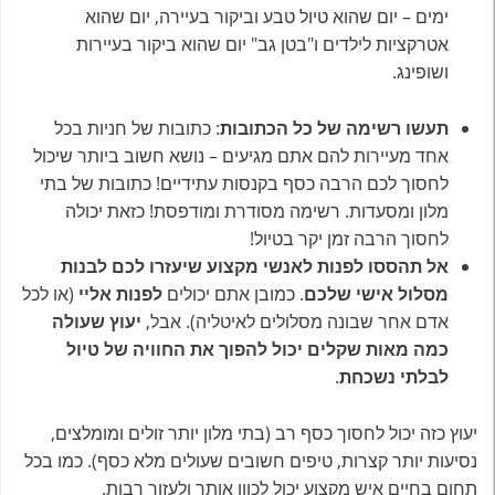
ימים – יום שהוא טיול טבע וביקור בעיירה, יום שהוא
אטרקציות לילדים ו"בטן גב" יום שהוא ביקור בעיירות
ושופינג.
תעשו רשימה של כל הכתובות
: כתובות של חניות בכל
אחד מעיירות להם אתם מגיעים – נושא חשוב ביותר שיכול
לחסוך לכם הרבה כסף בקנסות עתידיים! כתובות של בתי
מלון ומסעדות. רשימה מסודרת ומודפסת! כזאת יכולה
לחסוך הרבה זמן יקר בטיול!
אל תהססו לפנות לאנשי מקצוע שיעזרו לכם לבנות
מסלול אישי שלכם
. כמובן אתם יכולים
לפנות אליי
(או לכל
אדם אחר שבונה מסלולים לאיטליה). אבל,
יעוץ שעולה
כמה מאות שקלים יכול להפוך את החוויה של טיול
לבלתי נשכחת
.
יעוץ כזה יכול לחסוך כסף רב (בתי מלון יותר זולים ומומלצים,
נסיעות יותר קצרות, טיפים חשובים שעולים מלא כסף). כמו בכל
תחום בחיים איש מקצוע יכול לכוון אותך ולעזור רבות.