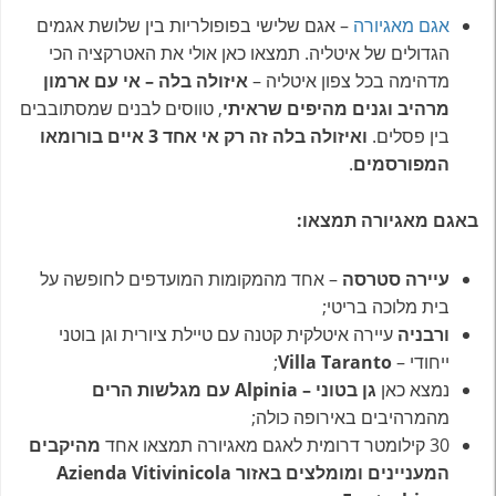
אגם מאגיורה
– אגם שלישי בפופולריות בין שלושת אגמים
הגדולים של איטליה. תמצאו כאן אולי את האטרקציה הכי
מדהימה בכל צפון איטליה –
איזולה בלה – אי עם ארמון
מרהיב וגנים מהיפים שראיתי
, טווסים לבנים שמסתובבים
בין פסלים.
ואיזולה בלה זה רק אי אחד 3 איים בורומאו
המפורסמים
.
באגם מאגיורה תמצאו:
עיירה סטרסה
– אחד מהמקומות המועדפים לחופשה על
בית מלוכה בריטי;
ורבניה
עיירה איטלקית קטנה עם טיילת ציורית וגן בוטני
ייחודי –
Villa Taranto
;
נמצא כאן
גן בטוני – Alpinia עם מגלשות הרים
מהמרהיבים באירופה כולה;
30 קילומטר דרומית לאגם מאגיורה תמצאו אחד
מהיקבים
המעניינים ומומלצים באזור Azienda Vitivinicola