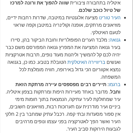
איטליה בתחבורה ציבורית
שווה להפוך את ורונה למרכז
של טיול כוכב שלכם
.
העיר טורינו
מציעה אלגנטיות במיטבה, שדרות רחבות ידיים,
מוזיאונים מרתקים, אופנה וקולינריה במיטבן וקפה שראוי
לטעם האיטלקי.
גנואה
: מלבד הערים הפופולריות וחובת הביקור בהן, סיירו
בעיר גנואה המציעה את המפרץ גנואה המפורסם משם כבר
יהיה לכם קל להמשיך וליהנות מעוד נופים, תרבות אטרקציות
ואנשים
בריוויירה האיטלקית
הטובלת בטבע. כמו כן, בגנואה
נמצא אקווריום הכי גדול באירופה, חוויה מומלצת לכל
המשפחה.
ברגמו
:
תיירים רבים מפספסים עיירה מרתקת הזאת
וחבל
. מדובר באחד מעיירות היפות ומרתקות בצפון איטליה.
עיר שמחולקת לעיר עתיקה, הנמצאת בתוך חומות מימי
ביניים ועיר מודרנית עם תערוכות רבות, מוזיאונים חשובים,
אין ספור מסעדות ובתי קפה. רכבל עתיק שמחבר בין 2 חלקי
העיר ואשר הפך לאטרקציה בפני עצמו ונופים מרהיבים
לגבעות הירוקות סביב העיר.