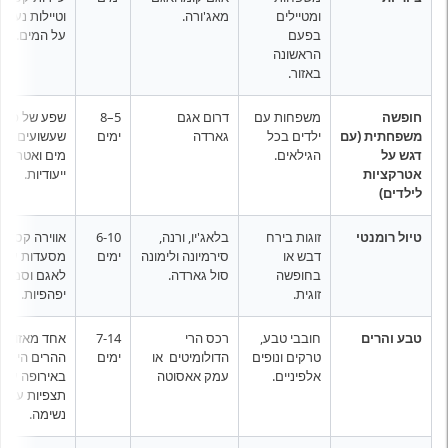
ומטיילים
מאג'ורה.
וטיילות נעימו
בפעם
על המים.
הראשונה
באזור.
חופשה
משפחות עם
דרום אגם
5–8
שפע של פאר
משפחתית (עם
ילדים בכל
גארדה
ימים
שעשועים, פא
דגש על
הגילאים.
מים ואטרקצי
אטרקציות
ייעודיות.
לילדים)
טיול רומנטי
זוגות בירח
בלאג'יו, ורנה,
6-10
אווירה קסומה
דבש או
סירמיונה ולימונה
ימים
מסעדות עם נ
בחופשה
סול גארדה.
לאגם וסמטא
זוגית.
יפהפיות.
טבע והרים
חובבי טבע,
רכס הרי
7-14
אחד מאזורי
טרקים ונופים
הדולומיטים או
ימים
ההרים היפים
אלפיניים.
עמק אאסוטה
באירופה עם
תצפיות עוצר
נשימה.