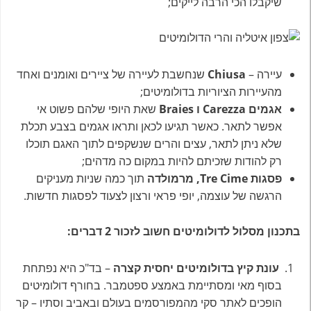
שיקבלו הכי הרבה לייקים;
עיירה –
Chiusa
שנחשבת לעיירה של ציירים ואומנים ואחד
מהעיירות הציוריות בדולומיטים;
אגמים Carezza ו Braies
שאת היופי שלהם פשוט אי
אפשר לתאר. כאשר תגיעו לכאן ותראו אגמים בצבע תכלת
שלא ניתן לתאר, עצים והרים שנשקפים לתוך האגם תוכלו
רק להודות שזכיתם להיות במקום כה מדהים;
פסגות Tre Cime, מרמולדה
תוך כמה שניות מעניקים
הרגשה של עוצמה, יופי פראי ורצון לצעוד לפסגות חדשות.
בתכנון מסלול לדולומיטים חשוב לזכור 2 דברים:
עונת קיץ בדולומיטים יחסית קצרה
– בד"כ היא נפתחת
בסוף מאי ומסתיימת באמצע ספטמבר. בחורף דולומיטים
הופכים לאתר סקי מהמפורסמים בעולם ובאביב וסתיו – קר