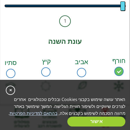
1
עונת השנה
חורף
קיץ
אביב
סתיו
×
האתר עושה שימוש בקבצי Cookies ובכלים טכנולוגיים אחרים
מספר ימים
לצרכים שיווקיים ולשיפור חוויית הגלישה. המשך שימושך באתר
מהווה הסכמה לשימוש בקבצים אלה,
בהתאם למדיניות הפרטיות
.
בניית מסלול
אישור
המלצות
מבצעים
מסלולים
אישי
להשכרת רכב
לאיטליה