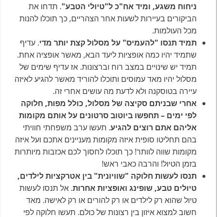
ניחוח משגע, ומיד אח"כ ל"טיולי הטבע"
. תדחו את
הביקורים בעיירות לשעות אחר הצהריים, כך תוכלו להנות
מכל העולמות.
תמיד תנסו "להעמיס" על מסלול קצת יותר מדי
. עדיף
שתמיד יהיו כמה אופציות ליעד הבא, מאשר אופציה אחת.
תמיד יש שינויים במצב רוח וברצונות. אז עדיף שימים של
מסלול יהיו מאד עמוסים ותוכלו להוריד מאשר להגיע לאיזה
עיירה בטוסקנה ולא לדעת מה עושים אחרי זה.
אחרי שבניתם סקיצה של מסלול, כולל מפות, חלוקה
לפי ימים – תחפשו ביוטוב סרטונים על אותם מקומות
אליהם אתם רוצים להגיע
. תעשו ערב משפחתי חוויתי
בהם תחליטו סופית איזה מקומות מעניינים אתכם ועל איזה
מקומות שווה לוותר! כך תוכלו לחסוך לכם אכזבות מיותרות
בזמן הטיול! והרבה כאבי ראש!
תנסו לעשות חלוקה "שוויונית" בין אטרקציות לילדים,
טיולים טבע, שופינג ואופציות אחרות
. אל תנסו לעשות
טיול שהוא רק לילדים או רק להורים או רק לאישה. מאד
חשוב למצוא איזון בין רצונות של כולם. תעשו חלוקה לפי