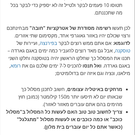
תטוסו 10 פעמים לבקר ולטייל זה לא יספיק כדי לבקר בכל
מה שתכננתם.
לכן תעשו
רשימה מסודרת של אטרקציות "חובה"
מבחינתכם
ורצוי שכולם יהיו באזור גאוגרפי אחד, מקסימום שתי אזורים.
לדוגמא
: אם אתם ממש רוצים לבקר
בפירנצה
, ועיירות של
טוסקנה
, אבל גם מאד רוצים להעביר כמה ימים באגם גארדה –
תכנו את המסלול כך שחלקו הראשון יהיה בטוסקנה וחלקו השני
באגם גארדה.
ואל תנסו
להכניס ל-7 ימים שלכם גם את
רומא
,
מילאנו, ונציה וגם איזה יום בדולומיטים;
מרחקים באיטליה עצומים
, חשוב לתכנן מסלול כך
שבאותו יום לא תיסעו יותר מ150 קילומטר (כמובן חוץ
מהימים בהם אתם עוברים מאזור לאזור).
צריך לחשוב טוב טוב האם לעשות כל המסלול ב"מסלול
כוכב" או כמה כוכבים או לעשות מסלול "מתגלגל"
(כאשר אתם כל יום עוברים בית מלון)
.