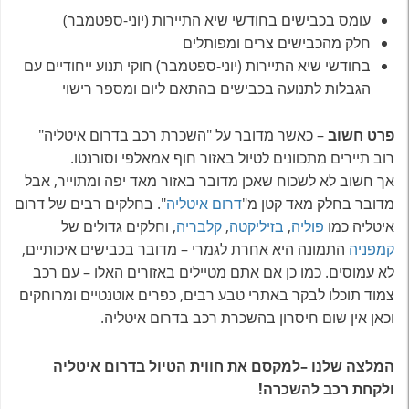
עומס בכבישים בחודשי שיא התיירות (יוני-ספטמבר)
חלק מהכבישים צרים ומפותלים
בחודשי שיא התיירות (יוני-ספטמבר) חוקי תנוע ייחודיים עם
הגבלות לתנועה בכבישים בהתאם ליום ומספר רישוי
פרט חשוב
– כאשר מדובר על "השכרת רכב בדרום איטליה"
רוב תיירים מתכוונים לטיול באזור חוף אמאלפי וסורנטו.
אך חשוב לא לשכוח שאכן מדובר באזור מאד יפה ומתוייר, אבל
מדובר בחלק מאד קטן מ"
דרום איטליה
". בחלקים רבים של דרום
איטליה כמו
פוליה
,
בזיליקטה
,
קלבריה
, וחלקים גדולים של
קמפניה
התמונה היא אחרת לגמרי – מדובר בכבישים איכותיים,
לא עמוסים. כמו כן אם אתם מטיילים באזורים האלו – עם רכב
צמוד תוכלו לבקר באתרי טבע רבים, כפרים אוטנטיים ומרוחקים
וכאן אין שום חיסרון בהשכרת רכב בדרום איטליה.
המלצה שלנו –למקסם את חווית הטיול בדרום איטליה
ולקחת רכב להשכרה!