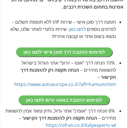
אמינות בתחום השכרת רכבים.
הזמנה דרך סוכן אישי – שירות VIP ללא תוספת תשלום –
לפרטים נוספים
לחצו כאן
. שירות בלעדי לאתר שלנו, שלא
נמצא בשום אתר או קבוצה אחרת!
למימוש ההטבה דרך סוכן אישי לחצו כאן
10% הנחה דרך “אוטו – יורופ” אתר הגדול בישראל
להשוואת מחירים –
הנחה תקפה רק להזמנות דרך
הקישור
–
https://www.autoeurope.co.il/?afl=hamumchim
למימוש ההטבה באוטו יורופ לחצו כאן
8% הנחה דרך “אופרן” אתר גדול, ותיק ומאד אמין להשוואת
מחירים –
הנחה תקפה רק להזמנות דרך הקישור
–
https://ofran.co.il/italyexperts-wl