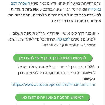
שלנו לתיירות באיטליה אנחנו יודעים כמה נושא
השכרת רכב
באיטליה
הוא קריטי ולכן השגנו עבורכם
3
אופציות מיוחדות
להשכרת רכב באיטליה במחירים בלעדיים. מהחברות הכי
אמינות בתחום השכרת רכבים.
הזמנה דרך סוכן אישי – שירות VIP ללא תוספת תשלום –
לפרטים נוספים
לחצו כאן
. שירות בלעדי לאתר שלנו, שלא
נמצא בשום אתר או קבוצה אחרת!
למימוש ההטבה דרך סוכן אישי לחצו כאן
10% הנחה דרך “אוטו – יורופ” אתר הגדול בישראל
להשוואת מחירים –
הנחה תקפה רק להזמנות דרך
הקישור
–
https://www.autoeurope.co.il/?afl=hamumchim
למימוש ההטבה באוטו יורופ לחצו כאן