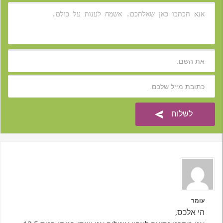
עומר
הי אלכס,