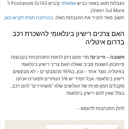
הגבלות תנוע באזור כביש
אמאלפי
(כביש Ss163 מPositano ל
Vietri Sul Mare).
חשוב מאד להכיר את ההגבלות האלו.
בהרחבה תוכלו לקרוא כאן
האם צרכים רישיון בינלאומי להשכרת רכב
בדרום איטליה
תשובה – חייבים!
מדי פעם ניתן לראות התכתבויות בקבוצות
פייסבוק השונות סביב שאלה האם צריך רישיון בינלאומי
באיטליה. מצד אחד – נכון, ב95% מהמבקרים – לא מבקשים
רישיון בינלאומי. אבל תמיד יש 5% הנותרים ולצערינו אנחנו
מקבלים המון פניות של הגולשים שלא "משחררים" להם רכב,
בגלל שאין להם רישיון בינלאומי.
להלן התכתבות לדוגמא –