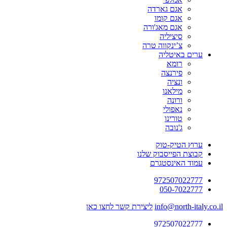
אגם גארדה
אגם קומו
אגם מאג'ורה
סיציליה
צ’ינקווה טרה
ערים באיטליה
רומא
פירנצה
ונציה
מילאנו
ורונה
נאפולי
טורינו
ג'נובה
ערוץ הטיק-טוק
קבוצת הפייסבוק שלנו
עמוד האינסטגרם
972507022777
050-7022777
info@north-italy.co.il
ליצירת קשר לחצו כאן
972507022777