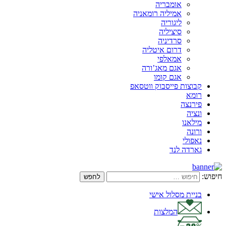
אומבריה
אמיליה רומאניה
ליגוריה
סיציליה
סרדיניה
דרום איטליה
אמאלפי
אגם מאג’ורה
אגם קומו
קבוצות פייסבוק ווטסאפ
רומא
פירנצה
ונציה
מילאנו
ורונה
נאפולי
גארדה לנד
חיפוש:
בניית מסלול אישי
המלצות