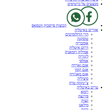
מבצעים על כרטיסים
קבוצות פייסבוק ווטסאפ
אזורים באיטליה
הרי הדולומיטים
טוסקנה
אומבריה
דרום איטליה
אמיליה רומאניה
ליגוריה
אמלפי
אגם גארדה
אגם קומו
אגם מאג'ורה
סיציליה
צ’ינקווה טרה
ערים באיטליה
רומא
פירנצה
ונציה
מילאנו
ורונה