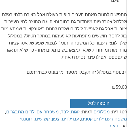
מחפשים להנות מאחת הערים היפות בעולם אבל בצורה בלתי רגילה
ולכללול אטרקציות מיוחדות גם בתוך ונציה וגם מחוצה לה? מעיירות
ציוריות אבל גם לאפשר לילדים שלכם להנות באטרקציות שמתאימות
בול להם? חוששים מהפתעות לא נעימות במהלך הטיול? במסלול
שלנו לונציה עבור כל המשפחה, תוכלו למצוא שפע של אטרקציות
מדהימות ומיוחדות שלא תמצאו בשום מקום אחר- כך שלא תדאגו
שתפספסו אפילו פינה נסתרת אחת!
+בנוסף במסלול זה תקבלו מספר ימי בונוס לבחירתכם
₪
59.00
מות
הוספה לסל
ל
קטגוריה:
מסלולים
תגיות:
זוגות
,
לבד
,
משפחה עם ילדים מתבגרים
,
סלול
משפחה עם ילדים קטנים
,
עם ילדים
,
צפון
,
קשישים
,
רומנטי
ונציה
תיאור