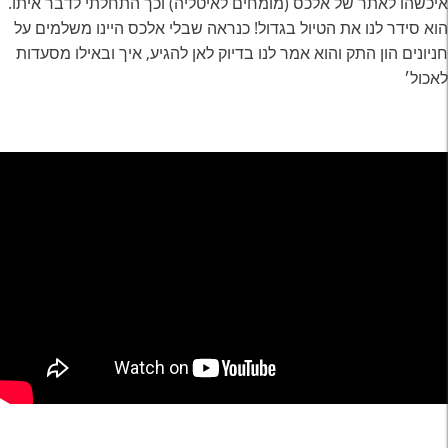
איכשהו לאתר של אלכס (מומחים לאיטליה) וכך התחלתי לדבר איתו.
הוא סידר לנו את הטיול בגדול! כנראה שבלי אלכס היינו משלמים על
חניונים הון התק והוא אמר לנו בדיוק לאן להגיע, איך ובאילו מסעדות
לאכול׳