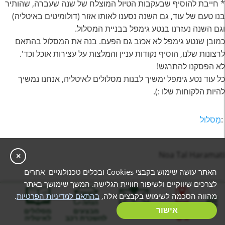
* חייבת להוסיף שבעקבות הטיול המוצלח של שנה שעברה, שהותיר
בנו טעם של עוד, גם השנה נסענו לאותו אזור (דולומיטים באיטליה)
וגם השנה נעזרנו בנטע גימפל בבניית המסלול.
כמובן שנטע גימפל לא אכזב גם הפעם. בנה את המסלול בהתאם
לרצונות שלנו, הוסיף נקודות עניין והמלצות על עצירות אוכל וכד'.
לא הפסקנו להתרגש!
כל עוד נטע גימפל ימשיך לבנות מסלולים לאיטליה, אנחנו נמשיך
להיות הלקוחות שלו :).
:
מַסלוּל
Noa Tal Haramati
×
האתר עושה שימוש בקבצי Cookies ובכלים טכנולוגיים אחרים
לצרכים שיווקיים ולשיפור חוויית הגלישה. המשך שימושך באתר
אלכס בנה לי מסלול מותאם לצרכי (טיול עם מתבגר בן 14) לרומא,
מהווה הסכמה לשימוש בקבצים אלה,
בהתאם למדיניות הפרטיות
.
ונציה, דולמיטים וגארדה.
בניית מסלול
אישור
המלצות
מבצעים
מסלולים
הוא שלח לי חוברת pdf עם הסברים ולינקים להכל, נוחה מאוד
אישי
להשכרת רכב
לאיטליה