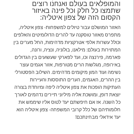
והמופלאים בעולם ואנחנו רוצים
שתמצו כל חלק וכל פינה באיזור
הקסום הזה של צפון איטליה:
האזור המושלם עבור טיולים למשפחות- צפון איטליה,
מתפרס מאזור טוסקנה עד להרים הדולומיטים והאלפים
וכולל עשרות אלפי אטרקציות מדהימות, החל מערים בין
המתוירות בעולם: מילאנו, בולוניה, ונציה, ורונה,
פארמה, פירנצה וכו, ועד לפארקי שעשועים בין הגדולים
באירופה, מגלשות הרים מטורפות, אזור אגמים עוצר
נשימה ועוד המון מיקומים מדהימים. השילוב הפסטורלי
בין ההרים, האגמים, הערים התוססות והעיירות
העתיקות הופכות את צפון איטליה ליפה ומיוחדת בצורה
יוצאת דופן, ומושכת אליה מיליוני תיירים נדהמים לאורך
כל השנה. אז אם חיפשתם יעד לטוס אליו שיממש את
חלומותיהם של כלל קרובי המשפחה- צפון איטליה הוא
יעד אידאלי מבחינתכם!