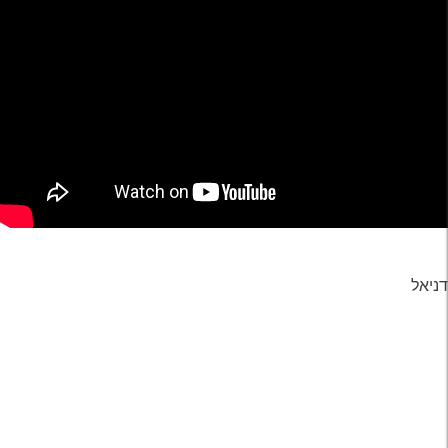
דניאל