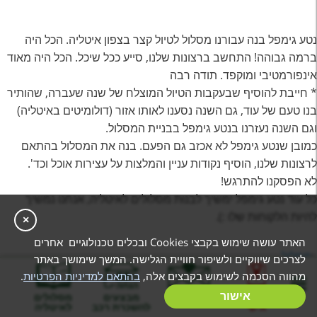
נטע גימפל בנה עבורנו מסלול לטיול קצר בצפון איטליה. הכל היה
ברמה גבוהה! התחשב ברצונות שלנו, סייע ככל שיכל. הכל היה מאוד
אינפורמטיבי ומוקפד. תודה רבה
* חייבת להוסיף שבעקבות הטיול המוצלח של שנה שעברה, שהותיר
בנו טעם של עוד, גם השנה נסענו לאותו אזור (דולומיטים באיטליה)
וגם השנה נעזרנו בנטע גימפל בבניית המסלול.
כמובן שנטע גימפל לא אכזב גם הפעם. בנה את המסלול בהתאם
לרצונות שלנו, הוסיף נקודות עניין והמלצות על עצירות אוכל וכד'.
לא הפסקנו להתרגש!
כל עוד נטע גימפל ימשיך לבנות מסלולים לאיטליה, אנחנו נמשיך
להיות הלקוחות שלו :).
×
האתר עושה שימוש בקבצי Cookies ובכלים טכנולוגיים אחרים
:
מַסלוּל
לצרכים שיווקיים ולשיפור חוויית הגלישה. המשך שימושך באתר
מהווה הסכמה לשימוש בקבצים אלה,
בהתאם למדיניות הפרטיות
.
בניית מסלול
אישור
המלצות
מבצעים
מסלולים
Noa Tal Haramati
אישי
להשכרת רכב
לאיטליה