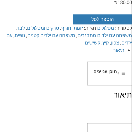
₪
180.00
מות
הוספה לסל
ל
קטגוריה:
מסלולים
תגיות:
זוגות
,
חורף
,
טרקים ומסלולים
,
לבד
,
סלול
משפחה עם ילדים מתבגרים
,
משפחה עם ילדים קטנים
,
נופים
,
עם
יול
ילדים
,
צפון
,
קיץ
,
קשישים
1
תיאור
ום
משפחות
צפון
תוכן עניינים
יטליה-
זור
אגמים
תיאור
הרי
דולומיטים