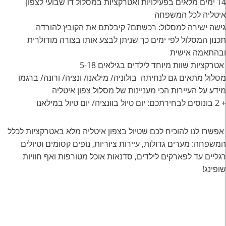
14 ימים מלאים בפעילויות ואטרקציות במסלול דו שבועי לצפון
איטליה לכל המשפחה
גישה ישירה למסלול: רכשתם? קיבלתם את הקובץ להורדה
תכנון המסלול לפי ימים כך שניתן לבצע אותו בצורה מודולרית
ובהתאמה אישית
אטרקציות שוות מיוחד לילדים בגילאים 5-18
מסלול מתאים גם לנחיתה בולוניה/ מילאנו/ ונציה/ ורונה/ ברגמו
מידע על העיירות הכי מעניינות של מסלול צפון איטליה
+ 2 בונוסים לבחירתכם: יום טיול בוונציה/ יום טיול במילאנו
אפשרו לנו להוכיח לכם שטיול בצפון איטליה מלא באטרקציות לכלל
המשפחה: מערים גדולות, עיירות ציוריות, נופים קסומים וטיולים
רגליים עד לפארקים לילדים, סדנאות אוכל מטורפות ואף חוויות
שופינג!