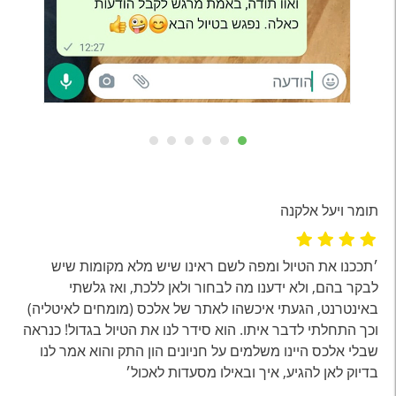
תומר ויעל אלקנה
ברק
׳תככנו את הטיול ומפה לשם ראינו שיש מלא מקומות שיש
היה
ל
לבקר בהם, ולא ידענו מה לבחור ולאן ללכת, ואז גלשתי
רצו
באינטרנט, הגעתי איכשהו לאתר של אלכס (מומחים לאיטליה)
גימ
וכך התחלתי לדבר איתו. הוא סידר לנו את הטיול בגדול! כנראה
לפר
שבלי אלכס היינו משלמים על חניונים הון התק והוא אמר לנו
ומק
בדיוק לאן להגיע, איך ובאילו מסעדות לאכול׳
מה 
מהל