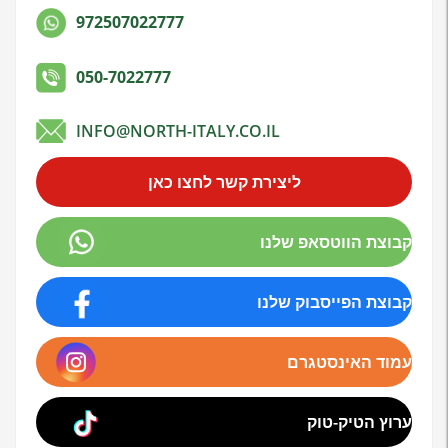
972507022777
050-7022777
INFO@NORTH-ITALY.CO.IL
ליצירת קשר לחצו כאן
קבוצת הווטסאפ שלנו
קבוצת הפייסבוק שלנו
עמוד האינסטגרם
ערוץ הטיק-טוק