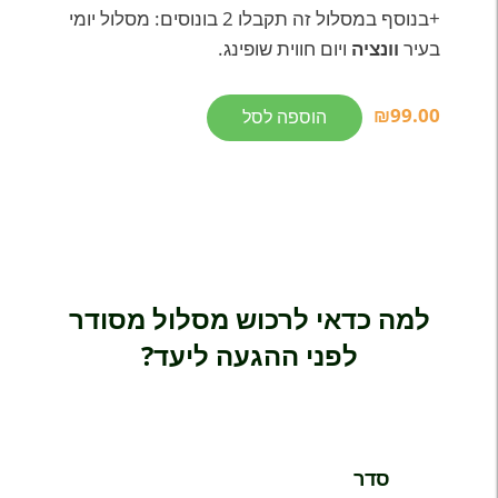
+בנוסף במסלול זה תקבלו 2 בונוסים: מסלול יומי
בעיר
וונציה
ויום חווית שופינג.
כמות
₪
99.00
הוספה לסל
של
מסלול
שבועי
עבור
כל
המשפחה
לאגם
למה כדאי לרכוש מסלול מסודר
גארדה,
לפני ההגעה ליעד?
המותאם
לטיול
סביב
חגי
תשרי
סדר
(ספטמבר-אוקטובר