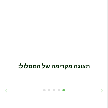
בטוחים שזה הוא לא המקרה, המסלול שלנו
לאגם גארדה כולל עשרות אטרקציות נהדרות
עבור ילדים בין הגילאים 5-18, כך שכולם יוכלו
להנות מטיול לא פחות ממושלם!
תצוגה מקדימה של המסלול: