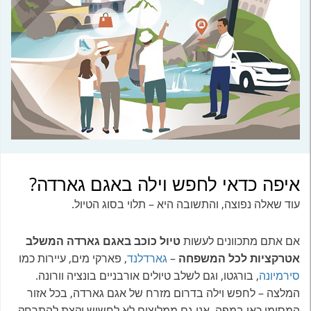
איפה כדאי לחפש וילה באגם גארדה?
עוד שאלה נפוצה, והתשובה היא – תלוי בסוג הטיול.
אם אתם מתכוונים לעשות
טיול כוכב באגם גארדה המשלב
אטרקציות לכל המשפחה
–
גארדלנד
, פארקי מים, עיירות כמו
סירמיונה
, בורגטו, וגם לשלב טיולים אורבניים בונציה וורונה.
המלצה – לחפש וילה בדרום מזרח של אגם גארדה, בכל אזור
המסומן כאן במפה. אנו גם ממליצים לא לחשוש וקצת להתרחק