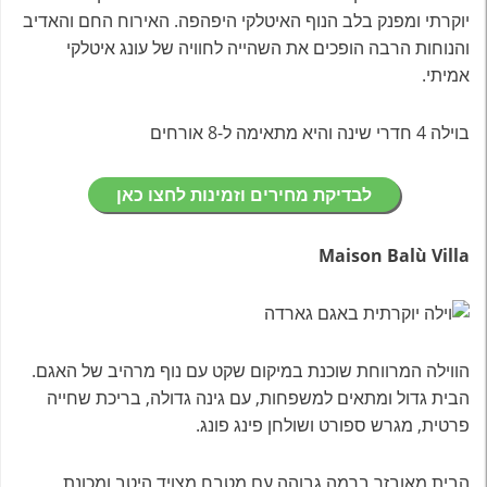
יוקרתי ומפנק בלב הנוף האיטלקי היפהפה. האירוח החם והאדיב
והנוחות הרבה הופכים את השהייה לחוויה של עונג איטלקי
אמיתי.
בוילה 4 חדרי שינה והיא מתאימה ל-8 אורחים
לבדיקת מחירים וזמינות לחצו כאן
Maison Balù Villa
הווילה המרווחת שוכנת במיקום שקט עם נוף מרהיב של האגם.
הבית גדול ומתאים למשפחות, עם גינה גדולה, בריכת שחייה
פרטית, מגרש ספורט ושולחן פינג פונג.
הבית מאובזר ברמה גבוהה עם מטבח מצויד היטב ומכונת