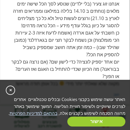
אנחנו זוג צעיר (בלי ילדים) שנוסע לסך הכל שישה ימים
מלאים (נוחתים ב 14.10 בלילה במילאנו וממריאים חזרה
לארץ ב 21.10) ורוצים לעשות טיול ולא כל כך מצליחים
להסגר על כיוון בגלל עודף מידע – הכל נראה מדהים!
כן חשבתי על אגם ארדה (אשמח לדעת איזה 2-3 עיירות
הכי מומלצות) וכן נשמח לבקר חצי יום בגארדלנד (כמובן
שהילד שבו) – כמה זמן אתה חושב שמספיק בשביל
להספיק את הכל?
יום אחד יספיק לונציה? כדי לישון שם? (אם נרצה גם לבקר
בבוראנו?) מה הכיוון שכדי להתחיל בו האגם ואז הערים?
או הפוך?
מקווה שלא שאלתי יותר מידי
בכל אופן תודה מראש!
×
הגב
האתר עושה שימוש בקבצי Cookies ובכלים טכנולוגיים אחרים
לצרכים שיווקיים ולשיפור חוויית הגלישה. המשך שימושך באתר
מהווה הסכמה לשימוש בקבצים אלה,
בהתאם למדיניות הפרטיות
.
בניית מסלול
אישור
המלצות
מבצעים
מסלולים
אישי
להשכרת רכב
לאיטליה