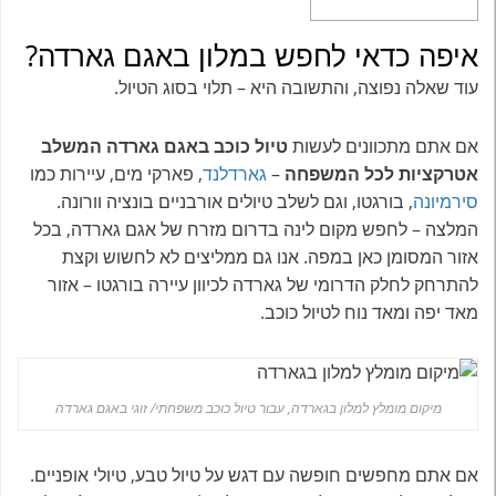
איפה כדאי לחפש במלון באגם גארדה?
עוד שאלה נפוצה, והתשובה היא – תלוי בסוג הטיול.
אם אתם מתכוונים לעשות
טיול כוכב באגם גארדה המשלב
אטרקציות לכל המשפחה
–
גארדלנד
, פארקי מים, עיירות כמו
סירמיונה
, בורגטו, וגם לשלב טיולים אורבניים בונציה וורונה.
המלצה – לחפש מקום לינה בדרום מזרח של אגם גארדה, בכל
אזור המסומן כאן במפה. אנו גם ממליצים לא לחשוש וקצת
להתרחק לחלק הדרומי של גארדה לכיוון עיירה בורגטו – אזור
מאד יפה ומאד נוח לטיול כוכב.
מיקום מומלץ למלון בגארדה, עבור טיול כוכב משפחתי/ זוגי באגם גארדה
אם אתם מחפשים חופשה עם דגש על טיול טבע, טיולי אופניים.