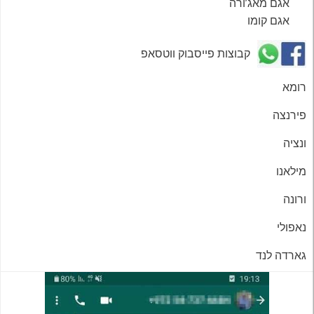
אגם מאג’ורה
אגם קומו
קבוצות פייסבוק ווטסאפ
רומא
פירנצה
ונציה
מילאנו
ורונה
נאפולי
גארדה לנד