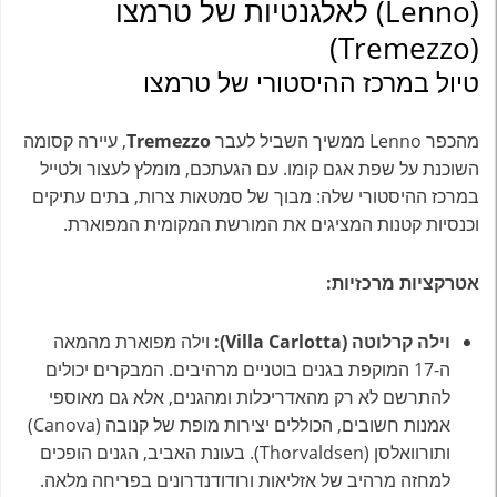
(Lenno) לאלגנטיות של טרמצו
(Tremezzo)
טיול במרכז ההיסטורי של טרמצו
מהכפר Lenno ממשיך השביל לעבר
Tremezzo
, עיירה קסומה
השוכנת על שפת אגם קומו. עם הגעתכם, מומלץ לעצור ולטייל
במרכז ההיסטורי שלה: מבוך של סמטאות צרות, בתים עתיקים
וכנסיות קטנות המציגים את המורשת המקומית המפוארת.
אטרקציות מרכזיות:
וילה קרלוטה (Villa Carlotta):
וילה מפוארת מהמאה
ה-17 המוקפת בגנים בוטניים מרהיבים. המבקרים יכולים
להתרשם לא רק מהאדריכלות ומהגנים, אלא גם מאוספי
אמנות חשובים, הכוללים יצירות מופת של קנובה (Canova)
ותורוואלסן (Thorvaldsen). בעונת האביב, הגנים הופכים
למחזה מרהיב של אזליאות ורודודנדרונים בפריחה מלאה.