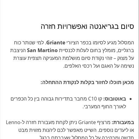
סיום בגריאנטה ואפשרויות חזרה
המסלול מגיע לסיומו בכפר הציורי
Griante
. למי שנותר כוח
ברגליים, מומלץ בחום לעלות לכנסיית
San Martino
הניצבת
על מצוק – זוהי נקודת סיום מושלמת המעניקה תצפית עוצרת
נשימה על האגם ועל רכסי האלפים.
מכאן תוכלו לחזור בקלות לנקודת ההתחלה:
באוטובוס:
קו C10 מחבר בתדירות גבוהה בין כל הכפרים
לאורך החוף המערבי.
במעבורת:
מרציף Griante ניתן לקחת מעבורת חזרה ל-Lenno
או ליעדים נוספים. השייט מאפשר לכם ליהנות מזווית מבט
חדשה ומרהיבה על כל המסלול שעברתם ברגל.