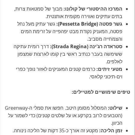
המרכז ההיסטורי של קולונו:
מבוך של סמטאות צרות,
בתים עתיקים ואווירה מקומית אותנטית.
גשר פסטה (Pessetta Bridge):
גשר עתיק מעל נחל
פסטה, המעניק נקודת מבט יפהפייה על זרימת המים
והצמחייה מסביב.
סטראדה רג'ינה (Strada Regina):
דרך רומית עתיקה
ששימשה בעבר כנתיב ראשי בין קומו לארצות שמצפון
לאלפים.
מטעי זיתים:
כרמים קטנים המעניקים לאזור נופך כפרי
וים-תיכוני קלאסי.
טיפים שימושיים למטיילים:
שילוט:
המסלול מסומן היטב. חפשו את סמלי ה-Greenway
(הטבועים לרוב בקרקע או על שלטים קטנים) כדי לשמור על
הכיוון.
זמן הליכה:
מקטע זה אורך כ-35 דקות של הליכה נינוחה.