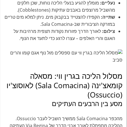
נעליים:
מומלץ להגיע בנעלי הליכה נוחות, שכן חלקים
מהשביל מרוצפים באבנים עתיקות (Cobblestones).
שתייה:
הקפידו להצטייד בבקבוק מים. ניתן למלא מים טריים
במזרקה הציבורית שב-Sala Comacina.
צילום:
לאורך הדרך פזורות נקודות תצפית מרהיבות על
האגם והרי האלפים – עצרו לרגע כדי לתעד את הנוף.
מסלול הליכה בגרין ווי: מסאלה
קומאצ'ינה (Sala Comacina) לאוסוצ'יו
(Ossuccio)
מסע בין הרבעים העתיקים
מהכפר Sala Comacina ממשיך השביל לעבר Ossuccio.
ההליכה מתפתלת לאורך אבני הדרך של Via Regina העתיקה