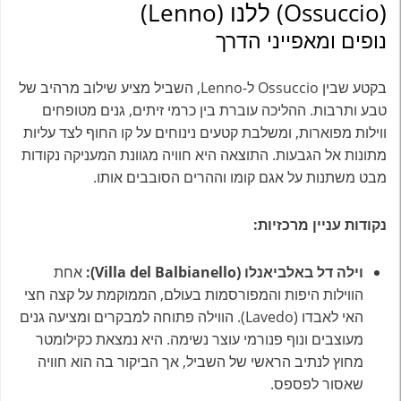
(Ossuccio) ללנו (Lenno)
נופים ומאפייני הדרך
בקטע שבין Ossuccio ל-Lenno, השביל מציע שילוב מרהיב של
טבע ותרבות. ההליכה עוברת בין כרמי זיתים, גנים מטופחים
ווילות מפוארות, ומשלבת קטעים נינוחים על קו החוף לצד עליות
מתונות אל הגבעות. התוצאה היא חוויה מגוונת המעניקה נקודות
מבט משתנות על אגם קומו וההרים הסובבים אותו.
נקודות עניין מרכזיות:
וילה דל באלביאנלו (Villa del Balbianello):
אחת
הווילות היפות והמפורסמות בעולם, הממוקמת על קצה חצי
האי לאבדו (Lavedo). הווילה פתוחה למבקרים ומציעה גנים
מעוצבים ונוף פנורמי עוצר נשימה. היא נמצאת כקילומטר
מחוץ לנתיב הראשי של השביל, אך הביקור בה הוא חוויה
שאסור לפספס.