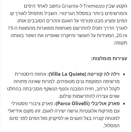
הקטע שבין Tremezzo ל-Griante נחשב לאחד היפים
והמרשימים ביותר במסלול הגרינוויי. השביל מתפתל לאורך קו
המים ומציע מבט פנורמי על האגם וההרים הסובבים אותו.
לאורך הדרך תוכלו להתרשם מאחוזות מפוארות מהמאות ה-19
וה-20, המעידות על העושר והיוקרה שאפיינו את האזור באותה
תקופה.
עצירות מומלצות:
וילה לה קווייטה (Villa La Quiete):
אחוזה היסטורית
מרשימה המוקפת גנים מטופחים. למרות שאינה פתוחה
לקהל הרחב, חזית המבנה והנוף הנשקף מסביבתה בהחלט
שווים עצירה להתרשמות וצילום.
פארק אוליבלי (Parco Olivelli):
פארק ציבורי פסטורלי
עם מזרקות אלגנטיות וגישה ישירה לאגם. זהו מקום אידיאלי
למנוחה קצרה בצל העצים או לפיקניק מול המים לפני סיום
המסלול.