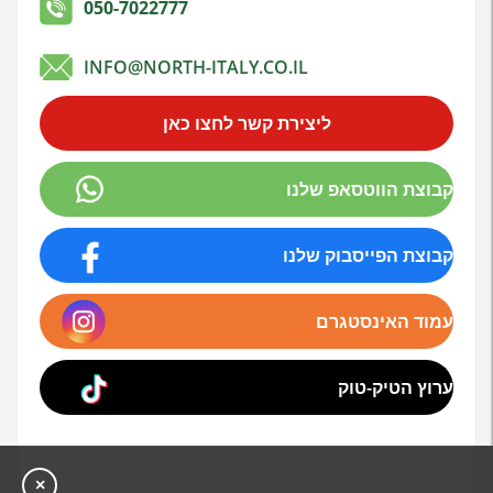
050-7022777
INFO@NORTH-ITALY.CO.IL
ליצירת קשר לחצו כאן
קבוצת הווטסאפ שלנו
קבוצת הפייסבוק שלנו
עמוד האינסטגרם
ערוץ הטיק-טוק
×