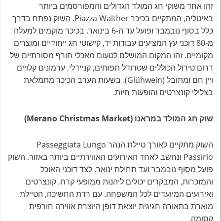
זהו אחד משוקי חג המולד הגדולים והמפורסמים ביותר
באיטליה, המתקיים בכיכר Piazza Walther. השוק נפתח בדרך
כלל בסוף נובמבר ופועל עד ה-6 בינואר. בכיכר מוקמים למעלה
מ-80 דוכני עץ המציעים עבודות יד, קישוטי חג ייחודיים ומוצרים
מקומיים. זהו המקום המושלם לטעום מאכלי חורף מסורתיים של
דרום טירול הכוללים שטרודל תפוחים, קניידלי, ערמונים קלויים
ויין חם ומתובל (Glühwein). בשעות הערב הכיכר מתמלאת
בצלילי קונצרטים והופעות חיות.
שוק חג המולד במראנו (Merano Christmas Market)
השוק מתקיים לאורך טיילת הנהר Passeggiata Lungo
Passirio ונחשב לאחד האירועים האווירתיים ביותר באזור. השוק
פועל מסוף נובמבר ועד תחילת ינואר. לצד דוכני האוכל
והמזכרות, המבקרים יכולים ליהנות ממופעי קרח, קונצרטים
ואירועים המיועדים לכל המשפחה. עם רדת החשיכה, הטיילת
מוארת בתאורה חגיגית יוצאת דופן היוצרת אווירה חורפית
קסומה.