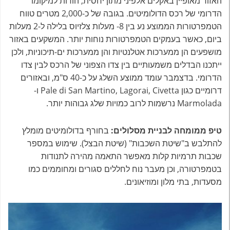
האזור מאופיין באקלים אלפיני מתון יחסית, הודות למיקומו
הדרומי של רכס הדולומיטים. בגובה של כ-2,000 מטרים טווח
הטמפרטורות הממוצע נע בין 8- מעלות צלזיוס בלילה ל-2 מעלות
ביום, כאשר בעמקים הטמפרטורות נוחות יותר. המשקעים באזור
מושפעים הן ממערכות אטלנטיות והן ממערכות ים-תיכוניות, ולכן
ייתכנו הבדלים משמעותיים בין צדו הצפוני של הרכס לבין צדו
הדרומי. בדצמבר עומד ממוצע השלג על כ-40 ס"מ, ובאזורים
דרומיים כגון Pale di San Martino, Lagorai, Civetta ו-
Marmolada נרשמות לרוב כמויות שלג גבוהות יותר.
טיפ ממומחה לבניית מסלולים:
בחורף בדולומיטים מומלץ
להתלבש ב"שיטת השכבות" (שיטת הבצל). שימוש במספר
שכבות תרמיות קלות מאפשר התאמה מהירה לתנודות
בטמפרטורה, וכן מעבר נוח לחללים סגורים ומחוממים כמו
מסעדות, בתי מלון ומוזיאונים.