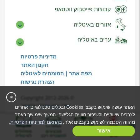
קבוצות פייסבוק ווטסאפ
אזורים באיטליה
ערים באיטליה
מדיניות פרטיות
תקנון האתר
מפת אתר | המומחים לאיטליה
הצהרת נגישות
© Copyright 2012-2026
×
-
אתר צפון איטליה למטייל
האתר עושה שימוש בקבצי Cookies ובכלים טכנולוגיים אחרים
לצרכים שיווקיים ולשיפור חוויית הגלישה. המשך שימושך באתר
מהווה הסכמה לשימוש בקבצים אלה,
בהתאם למדיניות הפרטיות
.
בניית מסלול
אישור
המלצות
מבצעים
מסלולים
אישי
להשכרת רכב
לאיטליה