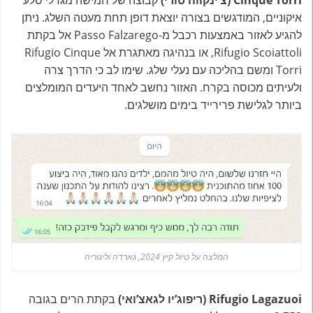
Cinque Torri (צ’ינקווה טורי)
קבוצה של חמישה מגדלי סלע
איקוניים, המודגשים בצורה יוצאת דופן תחת מעטה השלג. ניתן
להגיע לאזור באמצעות רכבל מ-Passo Falzarego אל בקתת
Rifugio Scoiattoli, או בנהיגה מאתגרת אל Rifugio Cinque
Torri ומשם בהליכה עם נעלי שלג. שימו לב כי הדרך צרה
ולעיתים מכוסה בקרח. האזור נחשב לאחד היעדים המומלצים
ביותר לגלישת פרירייד בימים מושלגים.
המלצה על טיול קיץ 2024, גארדה וליגוריה
Rifugio Lagazuoi (ריפוג’יו לגאצ’ואי)
בקתת הרים בגובה