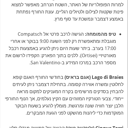
למרות הפופולריות של האתר, השטח הנרחב מאפשר למצוא
פינות שקטות לצילום ולטיולים רגליים. עונת החורף נפתחת
באמצע דצמבר ונמשכת עד סוף מרץ.
טיפ מהמומחה:
הגישה לרכב פרטי אל Compatsch
מוגבלת ומתאפשרת רק לפני השעה 9:00 בבוקר או אחרי
17:00 בערב. ביתר שעות היום ניתן להגיע באמצעות רכבל
מאורטיזיי (Ortisei). ללנים בתוך הפארק: הקפידו לרשום את
מספר הרכב במרכז המידע ב-San Valentino.
Lago di Braies (אגם בראיס)
בחודשי החורף האגם קופא
לחלוטין ומשרה אווירה קסומה. בתחילת דצמבר ניתן לעיתים
להבחין בסדקים מרשימים בקרח המעניקים למקום מראה
ייחודי. צבעי הטורקיז המזוהים עם הקיץ נעלמים, אך הנוף החורפי
הלבן יוצר חוויה שונה ומרגשת. מומלץ להגיע בשעות הבוקר
המוקדמות כדי ליהנות מהשקט לפני הגעת המבקרים.