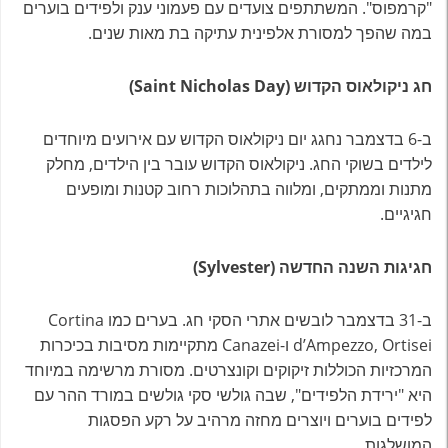
"קרמפוס". המשתתפים צועדים עם פעמוני ענק ולפידים בוערים
במה שהפך למסורת אלפינית עתיקה בת מאות שנים.
חג ניקולאוס הקדוש (Saint Nicholas Day)
ב-6 בדצמבר נחגג יום ניקולאוס הקדוש עם אירועים מיוחדים
לילדים בשוקי החג. ניקולאוס הקדוש עובר בין הילדים, מחלק
מתנות וממתקים, ומלווה בתהלוכות רחוב קטנות ומופעים
חגיגיים.
חגיגות השנה החדשה (Sylvester)
ב-31 בדצמבר לובשים אתרי הסקי חג. בערים כמו Cortina
d’Ampezzo, Ortisei ו-Canazei מתקיימות מסיבות בכיכרות
המרכזיות הכוללות זיקוקים וקונצרטים. מסורת מרשימה במיוחד
היא "ירידת הלפידים", שבה גולשי סקי גולשים במורד ההר עם
לפידים בוערים ויוצרים מחזה מרהיב על רקע הפסגות
המושלגות.