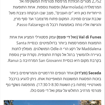
2,752 מטרים הכוללת מרפסת פנורמית המשקיפה אל
המרמולדה (Marmolada) ופסגות נוספות. אחת התופעות
הייחודיות כאן היא "ים העננים", מצב שבו הבקתה ניצבת מעל
שכבת עננים סמיכה. המקום פתוח מדצמבר ועד סוף מרץ,
והגישה אליו נוחה באמצעות רכבל מ-Passo Falzarego.
Val di Funes (ואל די פונס)
עמק פסטורלי המציע את אחת
התמונות המפורסמות ביותר בדולומיטים: כנסיית Santa
Maddalena על רקע הרי ה-Odle המושלגים. מומלץ לחנות
בעיירה ולהמשיך ברגל אל נקודת התצפית. נקודת עניין נוספת
בקרבת מקום היא כנסיית San Giovanni המרהיבה ב-Ranui.
Seceda (סצ'דה)
אחד הנופים הדרמטיים והמרשימים ביותר
בזכות הפסגות המשוננות המאפיינות אותו. ניתן להגיע ברכבל
מאורטיזיי (פתוח בין השעות 8:30 ל-17:30). מהפסגה נשקף נוף
פנורמי מרהיב החולש על עמק ואל די פונס כולו.