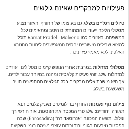
פעילויות למבקרים שאינם גולשים
טיולים רגליים בשלג
גם בעיצומו של החורף, האזור מציע
מסלולי הליכה ייעודיים המתוחזקים היטב ומתאימים לכל
המשפחה. באזורים כמו Molveno ו-Ramat Pradel תוכלו
למצוא שבילים מישוריים יחסית המאפשרים ליהנות מהטבע
האלפיני ללא מאמץ פיזי ניכר.
מסלולי מזחלות
במרבית אתרי הנופש קיימים מסלולים ייעודיים
למזחלות שלג. זוהי פעילות קלאסית ומהנה במיוחד עבור ילדים,
אך היא מושכת אליה מבקרים בכל הגילאים המחפשים חוויה
משעשעת בשלג.
צילום נוף ואמנות
החורף בדולומיטים מעניק צלמים תנאי
תאורה ייחודיים: שלג טרי המכסה את הפסגות, אור חורפי רך
וצלול, ותופעה המכונה "אנרוסאדירה" (Enrosadira) שבה
הפסגות נצבעות בגווני ורוד וכתום עוצרי נשימה בזמן השקיעה.