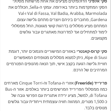
סקי אלפיני
הדולומיטים מציעים את אחת מרשתות מסלולי
הסקי המתקדמות ביותר באירופה. עמקי ה-Sella, הכוללים את
Val di Fassa, Val Badia, Arabba, Marmolada ו-Val
Gardena, מחוברים ביניהם ויוצרים מתחם גלישה עצום.
המתחם מציע מסלולים בדרגות קושי מגוונות, החל ממסלולי
לימוד למתחילים ועד למדרונות מאתגרים עבור גולשים
מקצוענים.
סקי קרוס-קאנטרי
באזורים המישוריים והנמוכים יותר, דוגמת
Alpe di Siusi, ניתן למצוא מסלולים מטופחים המאפשרים
חוויית גלישה רגועה בקצב אישי, תוך הנאה מהנופים הפנורמיים
המרהיבים של הרכס.
פרירייד (Freeride)
אזורי ה-Tofana וה-Cinque Torri מארחים
כמה ממסלולי הפרירייד המרשימים ביותר באלפים. אזור ה-Bus
di Tofana, למשל, מציע ירידה אתגרית עם הפרשי גובה של
כ-1,500 מטרים, המהווה חוויה עוצמתית וייחודית עבור גולשים
מנוסים בלבד.