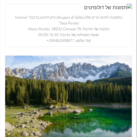
בתמונה: לרכס הרים סלע (Gruppo di Sella) ניתן להגיע ברכבל "Funivia
Sass Pordoi"
כתובת של הרכבל: Passo Pordoi, 38032 Canazei TN
שעות הפעילות של הרכבל: 09.00-16.30
מס’ טלפון: 390462608811+