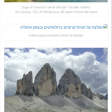
בתמונה: אגם הררי קטן ויפה קראצ'ה (Lago di Carezza)
כתובת של חניון ליד האגם: Via Carezza, 123, 39100 Bolzano, BZ
המלצות על הטיול בדולומיטים ובצפון איטליה