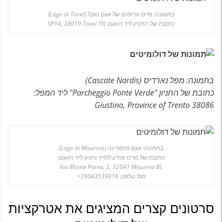
בתמונה: מיים אדומים של אגם טובל (Lago di Tovel)
כתובת של החניון ליד האגם: SP14, 38019 Tovel TN
בתמונה: מפל נארדיס (Cascate Nardis)
כתובת של החניון "Parcheggio Ponte Verde" ליד המפל:
38086 Giustino, Province of Trento
בתמונה: אגם מיסורינה (Lago di Misurina)
כתובת של מרכז מידע לתייר וחניון ליד האגם:
Via Monte Piana, 2, 32041 Misurina BL
מס’ טלפון: 39043539016+
סרטונים קצרים המציגים את אטרקציות