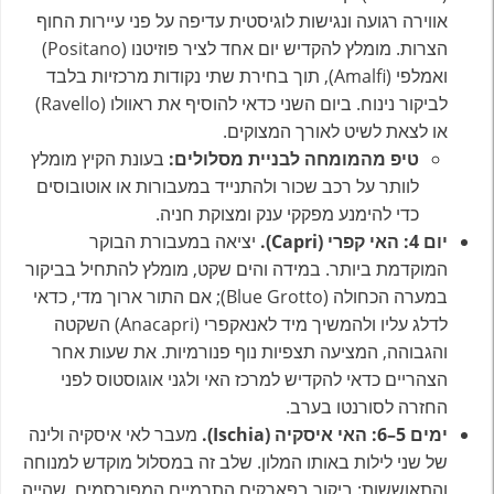
אווירה רגועה ונגישות לוגיסטית עדיפה על פני עיירות החוף
הצרות. מומלץ להקדיש יום אחד לציר פוזיטנו (Positano)
ואמלפי (Amalfi), תוך בחירת שתי נקודות מרכזיות בלבד
לביקור נינוח. ביום השני כדאי להוסיף את ראוולו (Ravello)
או לצאת לשיט לאורך המצוקים.
טיפ מהמומחה לבניית מסלולים:
בעונת הקיץ מומלץ
לוותר על רכב שכור ולהתנייד במעבורות או אוטובוסים
כדי להימנע מפקקי ענק ומצוקת חניה.
יום 4: האי קפרי (Capri).
יציאה במעבורת הבוקר
המוקדמת ביותר. במידה והים שקט, מומלץ להתחיל בביקור
במערה הכחולה (Blue Grotto); אם התור ארוך מדי, כדאי
לדלג עליו ולהמשיך מיד לאנאקפרי (Anacapri) השקטה
והגבוהה, המציעה תצפיות נוף פנורמיות. את שעות אחר
הצהריים כדאי להקדיש למרכז האי ולגני אוגוסטוס לפני
החזרה לסורנטו בערב.
ימים 5–6: האי איסקיה (Ischia).
מעבר לאי איסקיה ולינה
של שני לילות באותו המלון. שלב זה במסלול מוקדש למנוחה
והתאוששות: ביקור בפארקים התרמיים המפורסמים, שהייה