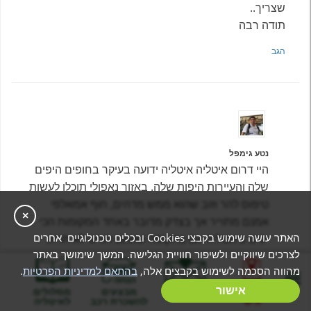
שצריך..
תודה רבה
הגב
נטע גימפל
היי דרום איטליה איטליה ידועה בעיקר בחופים היפים
שלה והעיירות היפות שלה. באזור נאפולי תוכלו לעשות
טיפוס להר וזוב שהוא ממש מדהים, חוף אמאלפי
×
אמנם מתוייר אך בצדק מדובר באחד המקומות הכי
האתר עושה שימוש בקבצי Cookies ובכלים טכנולוגיים אחרים
יפים ביאטליה וגם בתקופה שאתם תגיעו לא תראו
לצרכים שיווקיים ולשיפור חוויית הגלישה. המשך שימושך באתר
המון תיירים לכן אני ממליץ .
מהווה הסכמה לשימוש בקבצים אלה,
בהתאם למדיניות הפרטיות
.
הגב
בניית מסלול
אישור
המלצות
מבצעים
מסלולים
אישי
להשכרת רכב
לאיטליה