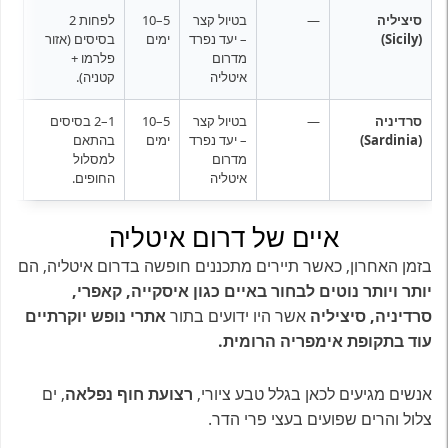
סיציליה
—
בטיול קצר
5–10
לפחות 2
רכב
(Sicily)
– יעד נפרד
ימים
בסיסים (אזור
מדרום
פלרמו +
איטליה
קטניה).
סרדיניה
—
בטיול קצר
5–10
1–2 בסיסים
רכב
(Sardinia)
– יעד נפרד
ימים
בהתאם
מדרום
למסלול
איטליה
החופים.
איים של דרום איטליה
בזמן האחרון, כאשר תיירים מתכננים חופשה בדרום איטליה, הם
יותר ויותר נוטים לבחור באיים כגון איסקייה, קאפרי,
סרדיניה, סיציליה
אשר היו ידועים בתור
אתרי נופש יוקרתיים
עוד בתקופת אימפריה הרומית.
אנשים מגיעים לכאן בגלל טבע ציורי,
רצועת חוף נפלאה
, ים
צלול והרים שפועים בעצי פרי הדר.