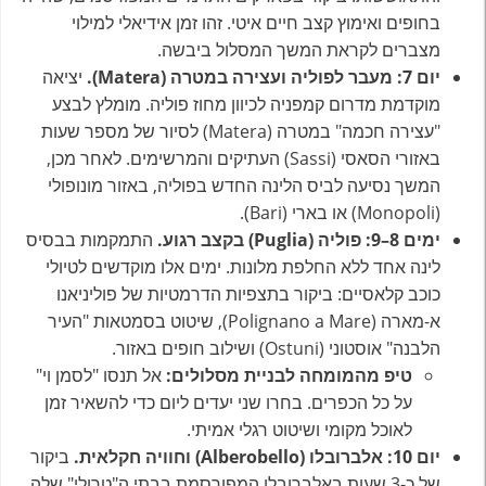
בחופים ואימוץ קצב חיים איטי. זהו זמן אידיאלי למילוי
מצברים לקראת המשך המסלול ביבשה.
יום 7: מעבר לפוליה ועצירה במטרה (Matera).
יציאה
מוקדמת מדרום קמפניה לכיוון מחוז פוליה. מומלץ לבצע
"עצירה חכמה" במטרה (Matera) לסיור של מספר שעות
באזורי הסאסי (Sassi) העתיקים והמרשימים. לאחר מכן,
המשך נסיעה לביס הלינה החדש בפוליה, באזור מונופולי
(Monopoli) או בארי (Bari).
ימים 8–9: פוליה (Puglia) בקצב רגוע.
התמקמות בבסיס
לינה אחד ללא החלפת מלונות. ימים אלו מוקדשים לטיולי
כוכב קלאסיים: ביקור בתצפיות הדרמטיות של פוליניאנו
א-מארה (Polignano a Mare), שיטוט בסמטאות "העיר
הלבנה" אוסטוני (Ostuni) ושילוב חופים באזור.
טיפ מהמומחה לבניית מסלולים:
אל תנסו "לסמן וי"
על כל הכפרים. בחרו שני יעדים ליום כדי להשאיר זמן
לאוכל מקומי ושיטוט רגלי אמיתי.
יום 10: אלברובלו (Alberobello) וחוויה חקלאית.
ביקור
של כ-3 שעות באלברובלו המפורסמת בבתי ה"טרולי" שלה.