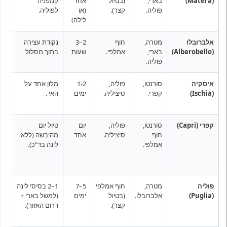
(Matera)
בארי,
(בטיול
אחד
קמפניה
(חו
פוליה.
קצר).
(או
לפוליה.
לילה)
אלברובלו
מטרה,
חוף
2–3
נקודת עצירה
רכב
(Alberobello)
בארי,
אמלפי.
שעות
בתוך מסלול
פוליה.
איסקיה
סורנטו,
פוליה,
1-2
מלון אחד על
מע
(Ischia)
קפרי.
סיציליה.
ימים
האי .
מה
קפרי (Capri)
סורנטו,
פוליה,
יום
טיול יום
מעב
חוף
סיציליה.
אחד
מהיבשה (ללא
אמלפי.
לינה בד"כ).
פוליה
מטרה,
חוף אמלפי
5–7
1–2 בסיסי לינה
רכב
(Puglia)
אלברובלו.
(בטיול
ימים
(למשל בארי +
(הכ
קצר).
דרום האזור).