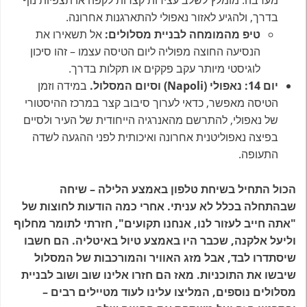
מערבה. מומלץ לשלב עצירות קצרות לקפה או תצפיות נוף
בדרך, ולהגיע לאזור נאפולי להתארגנות אחרונה.
טיפ מהמומחה לבניית מסלולים:
אל תשאירו את
הנסיעה החוצה מפוליה ליום הטיסה עצמו – זהו סיכון
לוגיסטי מיותר עקב פקקים או תקלות בדרך.
יום 14: נאפולי (Napoli) וסיום המסלול.
במידה וזמן
הטיסה מאפשר, כדאי לערוך סיבוב קצר במרכז ההיסטורי
של נאפולי, להתרשם מהאנרגיה הייחודית של העיר ולסיים
בפיצה נאפוליטנית אחרונה ואיכותית לפני ההגעה לשדה
התעופה.
הכול התחיל בשיחת טלפון באמצע הלילה – שיחה
שבהתחלה בכלל לא עניתי. אחרי כמה הודעות לחוצות של
"אתה חייב לעזור לנו, אנחנו תקועים", חזרתי לתומר מחלוף
וליעל אלקנה, שכבר היו באמצע טיול באיטליה. הם חשבו
שיסתדרו לבד, אבל מזג האוויר והמורכבות של המסלול
שיבשו את התוכניות. מאז הם חזרו אלינו שוב ושוב לבניית
מסלולים נוספים, המליצו עלינו לעוד מטיילים רבים –