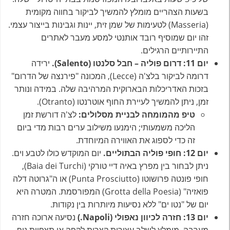
בשעות הצהריים מומלץ להמשיך לביקור בחווה מקומית
(Masseria) לטעימות של שמן זית, יינות וגבינות בייצור עצמי.
זהו יום שמוסיף רובד אותנטי למסע מעבר לאתרים
התיירותיים הרגילים.
יום 11: דרום פוליה – חבל סלנטו (Salento).
ירידה
דרומה לביקור בלצ'ה (Lecce), המכונה "פירנצה של הדרום"
בזכות האדריכלות הבארוקית המרהיבה שלה. במידה ונותר
זמן, ניתן להמשיך לעיירת החוף אוטרנטו (Otranto).
טיפ מהמומחה לבניית מסלולים:
לצ'ה דורשת זמן
הליכה משמעותי; הימנעו משילוב ערים רבות מדי ביום
זה כדי לספוג את האווירה המיוחדת.
יום 12: חופי פוליה הבתוליים.
יום המוקדש כולו לטבע וים.
ניתן לבחור בין מפרץ באיה דיי טורקי (Baia dei Turchi),
חופי פונטה פרושוטו (Punta Prosciutto) או ה"גרוטה דלה
פואזיה" (Grotta della Poesia) המפורסמת. המטרה היא
יום של "נטו ים" ללא נסיעות מיותרות בין נקודות.
יום 13: חזרה לכיוון נאפולי (Napoli.)
נסיעה ארוכה חזרה