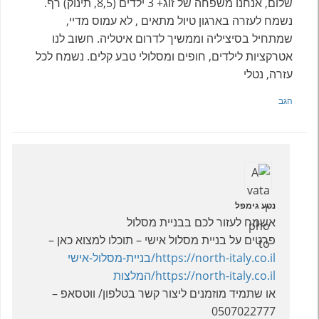
שלום, אנחנו משפחה של זוג+ 3 ילדים (8,5, תינוק) רף.
נשמח לעזרה בארגון טיול מתאים , לא עמוס מדיי,
שמתחיל בסיציליה וממשיך לדרום איטליה. חשוב לנו
אטרקציות לילדים, חופים ומסלולי טבע קלים. נשמח לכל
עזרה, נטלי
הגב
נטע גימפל
אשמח לעזור לכם בבניית מסלול
פרטים על בניית מסלול אישי – תוכלו למצוא כאן –
https://north-italy.co.il/בניית-מסלול-אישי
https://north-italy.co.il/המלצות
או שתמיד מוזמנים ליצור קשר בטלפון/ ווטסאפ –
0507022777