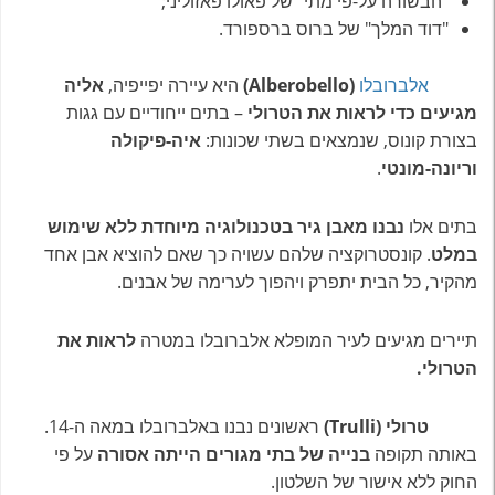
"הבשורה על-פי מתי" של פאולו פאזוליני;
"דוד המלך" של ברוס ברספורד.
אלברובלו
(Alberobello)
היא עיירה יפייפיה,
אליה
מגיעים כדי לראות את הטרולי
– בתים ייחודיים עם גגות
בצורת קונוס, שנמצאים בשתי שכונות:
איה-פיקולה
וריונה-מונטי
.
בתים אלו
נבנו מאבן גיר בטכנולוגיה מיוחדת ללא שימוש
במלט
. קונסטרוקציה שלהם עשויה כך שאם להוציא אבן אחד
מהקיר, כל הבית יתפרק ויהפוך לערימה של אבנים.
תיירים מגיעים לעיר המופלא אלברובלו במטרה
לראות את
הטרולי.
טרולי (Trulli)
ראשונים נבנו באלברובלו במאה ה-14.
באותה תקופה
בנייה של בתי מגורים הייתה אסורה
על פי
החוק ללא אישור של השלטון.