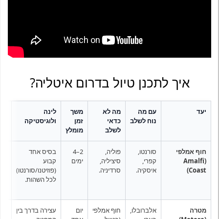
איך לתכנן טיול בדרום איטליה?
יעד
עם מה
מה לא
משך
לינה
תח
נוח לשלב
כדאי
זמן
ולוגיסטיקה
עיק
לשלב
מומלץ
חוף אמלפי
סורנטו,
פוליה,
2–4
בסיס אחד
מעב
(Amalfi
קפרי,
סיציליה,
ימים
קבוע
(הכ
Coast)
איסקיה.
סרדיניה.
(פוזיטנו/סורנטו)
אוט
לכל השהות.
פרט
מטרה
אלברובלו,
חוף אמלפי
יום
עצירה בדרך בין
רכב