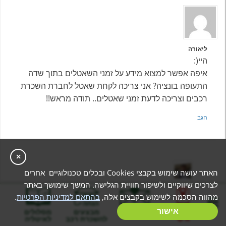
ליאורה
היי(:
איפה אפשר למצוא מידע על זמני השאטלים בתוך שדה
התעופה בונציה? אני צריכה לקחת שאטל לחברת השכרת
רכבים וצריכה לדעת זמני שאטלים.. תודה מראש!!
הגב
×
האתר עושה שימוש בקבצי Cookies ובכלים טכנולוגיים אחרים
לצרכים שיווקיים ולשיפור חוויית הגלישה. המשך שימושך באתר
נטע גימפל
מהווה הסכמה לשימוש בקבצים אלה,
בהתאם למדיניות הפרטיות
.
היי! מדובר בהליכה רגלית , צאו מאזור ההגעה לשדה
בניית מסלול
אישור
המלצות
מבצעים
מסלולים
התעופה, חפשו את שביל ההליכה המקורה משמאל
אישי
להשכרת רכב
לאיטליה