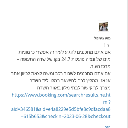
נטע גימפל
היי!
אם אתם מתכננים להגיע לעיר זה אפשרי כי מוניות
מים של ונציה פועלות 24.7 בקו של שדה התעופה –
מרכז העיר.
אם אתם מתכננים לשכור רכב ומשם לצאת לכיוון אחר
אז אני ממליץ לכם להישאר במלון ליד השדה
מצרף לך קישור לבתי מלון באזור השדה
https://www.booking.com/searchresults.he.ht
ml?
aid=346581&sid=e4a8229e5d5bfe8c9dfacdaa8
615b653&checkin=2023-06-28&checkout=
הגב