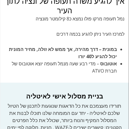
איך להגיע משדה תעופה של ונציה לתוך
העיר
נמל תעופה מרקו פולו נמצא כ8 קילומטר מונציה
למרכז העיר ניתן להגיע בכמה דרכים
במונית – דרך מהירה, אך ממש לא זולה, מחיר המונית
יכול להגיע ל40 יורו
אוטובוס
– מדי רבע שעה מנמל תעופה יוצא אוטובוס של
חברת ATVO
בניית מסלול אישי לאיטליה
תורידו מעצמכם את כל הדאגות שנוגעות לתכנון של הטיול
שלכם לאיטליה - יחד עם המומחה שלנו תוכלו לבנות את
המסלול המקיף והנוח ביותר, שכולל את כלל הפרטים
הקטנים: קישורים ישירים ל-WAZE , חניות, חלוקה לפי ימים