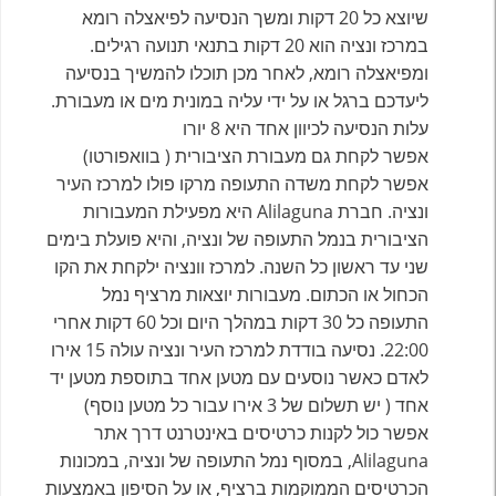
שיוצא כל 20 דקות ומשך הנסיעה לפיאצלה רומא
במרכז ונציה הוא 20 דקות בתנאי תנועה רגילים.
ומפיאצלה רומא, לאחר מכן תוכלו להמשיך בנסיעה
ליעדכם ברגל או על ידי עליה במונית מים או מעבורת.
עלות הנסיעה לכיוון אחד היא 8 יורו
אפשר לקחת גם מעבורת הציבורית ( בוואפורטו)
אפשר לקחת משדה התעופה מרקו פולו למרכז העיר
ונציה. חברת Alilaguna היא מפעילת המעבורות
הציבורית בנמל התעופה של ונציה, והיא פועלת בימים
שני עד ראשון כל השנה. למרכז וונציה ילקחת את הקו
הכחול או הכתום. מעבורות יוצאות מרציף נמל
התעופה כל 30 דקות במהלך היום וכל 60 דקות אחרי
22:00. נסיעה בודדת למרכז העיר ונציה עולה 15 אירו
לאדם כאשר נוסעים עם מטען אחד בתוספת מטען יד
אחד ( יש תשלום של 3 אירו עבור כל מטען נוסף)
אפשר כול לקנות כרטיסים באינטרנט דרך אתר
Alilaguna, במסוף נמל התעופה של ונציה, במכונות
הכרטיסים הממוקמות ברציף, או על הסיפון באמצעות