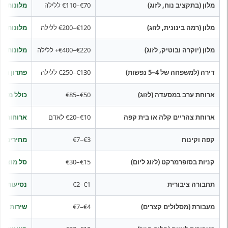
מלון (בתקציב נוח, לזוג)
€70–€110 ללילה
מלונות פש
מלון (רמה בינונית, לזוג)
€120–€200 ללילה
מלונות נו
מלון (יוקרה ובוטיק, לזוג)
€220–€400+ ללילה
מלונות בו
דירה (למשפחה של 4–5 נפשות)
€130–€250 ללילה
פתרון מצו
ארוחת ערב במסעדה (לזוג)
€50–€85
כולל מנות
ארוחת צהריים קלה או בית קפה
€10–€20 לאדם
ארוחות קל
קפה וקינוח
€3–€7
מחירים סט
קניות בסופרמרקט (לזוג ליום)
€15–€30
סל מוצרים
תחבורה ציבורית
€1–€2
נסיעות עי
מעבורת (מסלולים קצרים)
€4–€7
שירות המע