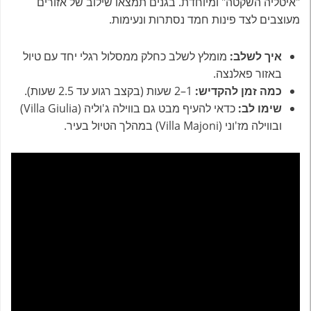
"איטליה השקטה" ומיוחדת. בגנים תמצאו שילוב של אזורים
מעוצבים לצד פינות חמד נסתרות ונעימות.
איך לשלב:
מומלץ לשלב כחלק ממסלול רגלי יחד עם טיול
באזור פאלנצה.
כמה זמן להקדיש:
1–2 שעות (בקצב רגוע עד 2.5 שעות).
שימו לב:
כדאי להעיף מבט גם בווילה ג'וליה (Villa Giulia)
ובווילה מז'וני (Villa Majoni) במהלך הטיול בעיר.