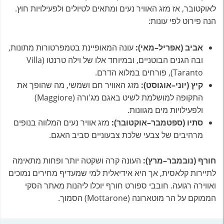
לאוקטובר, אז מזג האוויר נעים ומתאים לטיולים ולפעילויות חוץ.
הנה פירוט לפי עונות:
אביב (אפריל–מאי):
עונה המאופיינת בטמפרטורות מתונות,
ובה הגנים הבוטניים, ובמיוחד אלו של וילה טרנטו (Villa
Taranto), פורחים במלוא הדרם.
קיץ (יוני–אוגוסט):
מזג האוויר חם ושמשי, מה שהופך את
התקופה למושלמת לשיט באגם מג'ורה (Maggiore)
ולפעילויות מים מגוונות.
סתיו (ספטמבר–אוקטובר):
מזג אוויר נעים המלווה בנופים
מרהיבים של צבעי שלכת צבעוניים סביב האגם.
חורף (נובמבר–מרץ):
העונה קרה ושקטה יותר ופחות מתאימה
לתיירות קלאסית, אך היא אידיאלית למי שמעדיף מחירים נמוכים
ואווירה רגועה. חובבי ספורט חורף יוכלו ליהנות מאתר הסקי
הממוקם על הר מוטארונה (Mottarone) הסמוך.