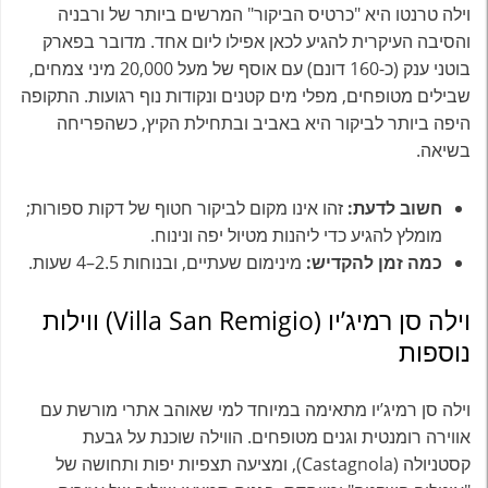
וילה טרנטו היא "כרטיס הביקור" המרשים ביותר של ורבניה
והסיבה העיקרית להגיע לכאן אפילו ליום אחד. מדובר בפארק
בוטני ענק (כ-160 דונם) עם אוסף של מעל 20,000 מיני צמחים,
שבילים מטופחים, מפלי מים קטנים ונקודות נוף רגועות. התקופה
היפה ביותר לביקור היא באביב ובתחילת הקיץ, כשהפריחה
בשיאה.
חשוב לדעת:
זהו אינו מקום לביקור חטוף של דקות ספורות;
מומלץ להגיע כדי ליהנות מטיול יפה ונינוח.
כמה זמן להקדיש:
מינימום שעתיים, ובנוחות 2.5–4 שעות.
וילה סן רמיג’יו (Villa San Remigio) ווילות
נוספות
וילה סן רמיג’יו מתאימה במיוחד למי שאוהב אתרי מורשת עם
אווירה רומנטית וגנים מטופחים. הווילה שוכנת על גבעת
קסטניולה (Castagnola), ומציעה תצפיות יפות ותחושה של