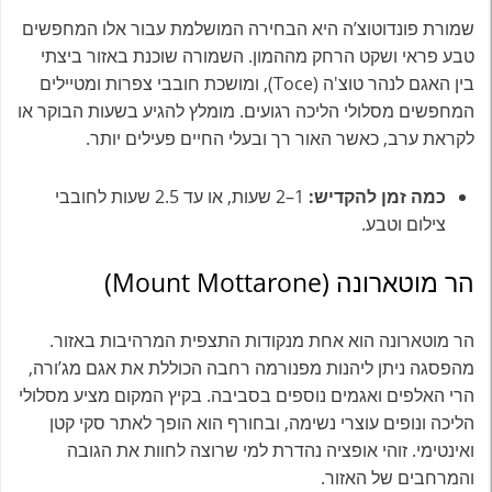
שמורת פונדוטוצ’ה היא הבחירה המושלמת עבור אלו המחפשים
טבע פראי ושקט הרחק מההמון. השמורה שוכנת באזור ביצתי
בין האגם לנהר טוצ'ה (Toce), ומושכת חובבי צפרות ומטיילים
המחפשים מסלולי הליכה רגועים. מומלץ להגיע בשעות הבוקר או
לקראת ערב, כאשר האור רך ובעלי החיים פעילים יותר.
כמה זמן להקדיש:
1–2 שעות, או עד 2.5 שעות לחובבי
צילום וטבע.
הר מוטארונה (Mount Mottarone)
הר מוטארונה הוא אחת מנקודות התצפית המרהיבות באזור.
מהפסגה ניתן ליהנות מפנורמה רחבה הכוללת את אגם מג’ורה,
הרי האלפים ואגמים נוספים בסביבה. בקיץ המקום מציע מסלולי
הליכה ונופים עוצרי נשימה, ובחורף הוא הופך לאתר סקי קטן
ואינטימי. זוהי אופציה נהדרת למי שרוצה לחוות את הגובה
והמרחבים של האזור.