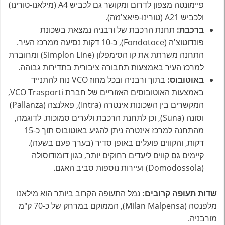
פיימונטה מצפון לדרום ומקושר גם לכביש A4 (מילאנו-טורינו)
ולכביש A21 (טורינו-פיאצ'נזה).
ברכבת:
תחנת הרכבת של ורבניה נמצאת בשכונת
פונדוטוצ'ה (Fondotoce), כ-10 דקות נסיעה ממרכז העיר.
התחנה משרתת את קו הסימפלון (Simplon Line) ומחוברת
למרכז העיר באמצעות תחבורה ציבורית בתדירות גבוהה.
באוטובוס:
בתוך ורבניה ובכל מחוז VCO נוח להתנייד
באמצעות האוטובוסים האזוריים של חברת VCO Trasporti,
המקשרים בין השכונות אינטרה (Intra), פאלנצה (Pallanza)
וסונה (Suna), וכן לתחנת הרכבת ולערים סמוכות. לדוגמה,
מהתחנה למרכז אינטרה ניתן להגיע באוטובוס תוך כ-15
דקות, והקווים פועלים באופן סדיר (בערך פעם בשעה).
קיימים גם קווים ליעדים רחוקים יותר, כגון דומודוסולה
(Domodossola) ועיירות נוספות סביב האגם.
שדות תעופה קרובים:
נמל התעופה הקרוב ביותר הוא מילאנו
מלפנסה (Milan Malpensa), הממוקם במרחק של כ-70 ק"מ
מורבניה.