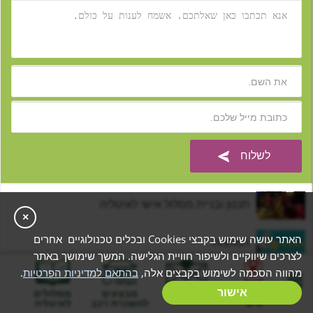
תכנון ובניית מסלול אישי לאיטליה
×
האתר עושה שימוש בקבצי Cookies ובכלים טכנולוגיים אחרים
המלצות
לצרכים שיווקיים ולשיפור חוויית הגלישה. המשך שימושך באתר
מהווה הסכמה לשימוש בקבצים אלה,
בהתאם למדיניות הפרטיות
.
מסלולים מוכנים
בניית מסלול
אישור
המלצות
מבצעים
מסלולים
אישי
להשכרת רכב
לאיטליה