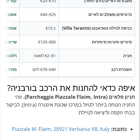
מעבורות לאיים (הלוך-חזור)
€10–€20
קווי שירו
כרטיסים משולבים לאיים
€25–€40
אופציה מ
כניסה לווילה טאראנטו (Villa Taranto)
כ-€13
אחת מאטר
סיורים וחוויות מיוחדות
€60–€120
שייט פרטי
חניה
€1–€2 לשעה
רלוונטי ב
השכרת רכב
€40–€70 ליום
מחיר בסיס
איפה כדאי להחנות את הרכב בורבניה?
חניון פלאים (Parcheggio Piazzale Flaim, Intra).
זוהי
החניה הנוחה ביותר לטיול במרכז שכונת אינטרה (Intra), לביקור
בבתי הקפה וליציאה לטיילת.
כתובת:
Piazzale M. Flaim, 28921 Verbania VB, Italy