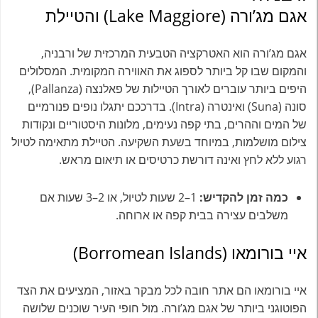
אגם מג’ורה (Lake Maggiore) והטיילת
אגם מג’ורה הוא האטרקציה הטבעית המרכזית של ורבניה,
והמקום שבו קל ביותר לספוג את האווירה המקומית. המסלולים
היפים ביותר עוברים לאורך הטיילות של פאלנצה (Pallanza),
סונה (Suna) ואינטרה (Intra). בדרככם יתגלו נופים פנורמיים
של המים וההרים, בתי קפה נעימים, מלונות היסטוריים ונקודות
צילום מושלמות, במיוחד בשעת השקיעה. הטיילת מתאימה לטיול
רגוע ללא לחץ ואינה דורשת כרטיסים או תיאום מראש.
כמה זמן להקדיש:
1–2 שעות לטיול, או 2–3 שעות אם
משלבים עצירה בבית קפה או ארוחה.
איי בורומאו (Borromean Islands)
איי בורומאו הם אתר חובה לכל מבקר באזור, המציעים את הצד
הפוטוגני ביותר של אגם מג’ורה. מול חופי העיר שוכנים שלושה