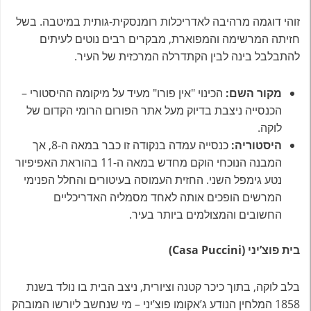
זוהי דוגמה מרהיבה לאדריכלות רומנסקית-גותית במיטבה. בשל
חזיתה המרשימה והמפוארת, מבקרים רבים נוטים לעיתים
להתבלבל בינה לבין הקתדרלה המרכזית של העיר.
מקור השם:
הכינוי "אין פורו" מעיד על מיקומה ההיסטורי –
הכנסייה ניצבת בדיוק מעל אתר הפורום הרומי הקדום של
לוקה.
היסטוריה:
כנסייה עמדה בנקודה זו כבר במאה ה-8, אך
המבנה הנוכחי הוקם מחדש במאה ה-11 בהוראת האפיפיור
נטע גימפל השני. החזית העמוסה בעיטורים והחלל הפנימי
המרשים הופכים אותה לאחד מסמליה האדריכליים
החשובים והמצולמים ביותר בעיר.
בית פוצ’יני (Casa Puccini)
בלב לוקה, בתוך כיכר קטנה וציורית, ניצב הבית בו נולד בשנת
1858 המלחין הנודע ג’אקומו פוצ’יני – מי שנחשב ליורשו המובהק