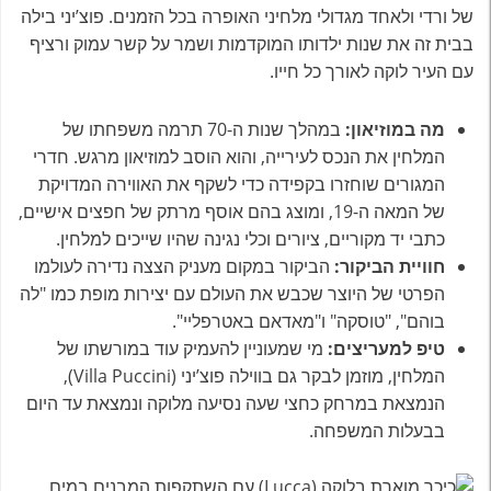
של ורדי ולאחד מגדולי מלחיני האופרה בכל הזמנים. פוצ’יני בילה
בבית זה את שנות ילדותו המוקדמות ושמר על קשר עמוק ורציף
עם העיר לוקה לאורך כל חייו.
מה במוזיאון:
במהלך שנות ה-70 תרמה משפחתו של
המלחין את הנכס לעירייה, והוא הוסב למוזיאון מרגש. חדרי
המגורים שוחזרו בקפידה כדי לשקף את האווירה המדויקת
של המאה ה-19, ומוצג בהם אוסף מרתק של חפצים אישיים,
כתבי יד מקוריים, ציורים וכלי נגינה שהיו שייכים למלחין.
חוויית הביקור:
הביקור במקום מעניק הצצה נדירה לעולמו
הפרטי של היוצר שכבש את העולם עם יצירות מופת כמו "לה
בוהם", "טוסקה" ו"מאדאם באטרפליי".
טיפ למעריצים:
מי שמעוניין להעמיק עוד במורשתו של
המלחין, מוזמן לבקר גם בווילה פוצ’יני (Villa Puccini),
הנמצאת במרחק כחצי שעה נסיעה מלוקה ונמצאת עד היום
בבעלות המשפחה.