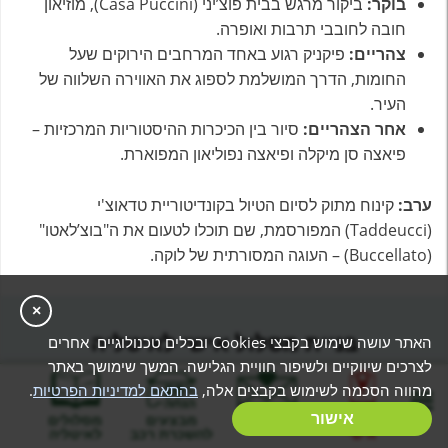
בוקר:
ביקור מרגש בבית פוצ’יני (Casa Puccini), מוזיאון
חובה לחובבי תרבות ואופרה.
צהריים:
פיקניק רגוע באחד המרחבים הירוקים שעל
החומות, הדרך המושלמת לספוג את האווירה השלווה של
העיר.
אחר הצהריים:
סיור בין הכיכרות ההיסטוריות המרכזיות –
פיאצה סן מיקלה ופיאצה נפוליאון המפוארת.
ערב:
קינוח מתוק לסיום הטיול בקונדיטוריית טדאוצ'י
(Taddeucci) המפורסמת, שם תוכלו לטעום את ה"בוצ’לאטו"
(Buccellato) – העוגה המסורתית של לוקה.
×
בניית מסלול אישי לאיטליה
האתר עושה שימוש בקבצי Cookies ובכלים טכנולוגיים אחרים
לצרכים שיווקיים ולשיפור חוויית הגלישה. המשך שימושך באתר
תורידו מעצמכם את כל הדאגות שנוגעות לתכנון של הטיול
מהווה הסכמה לשימוש בקבצים אלה,
בהתאם למדיניות הפרטיות
.
שלכם לאיטליה - יחד עם המומחה שלנו תוכלו לבנות את
בניית מסלול
אישור
המלצות
מבצעים
מסלולים
המסלול המקיף והנוח ביותר, שכולל את כלל הפרטים
אישי
להשכרת רכב
לאיטליה