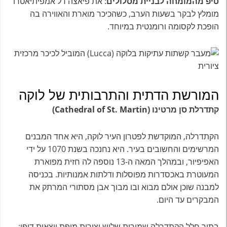
טיפ מהמומחה לבניית מסלולים
: את פיאצה דל'אמפיתיאטרו
מומלץ לבקר בשעות הערב, כשהכיכר מוארת והאווירה בה
הופכת לקסומה ורומנטית במיוחד.
המורשת הדתית והתרבותית של לוקה
קתדרלת סן מרטינו (Cathedral of St. Martin)
הקתדרלה, המוקדשת לפטרון העיר לוקה, היא אחד המבנים
המרשימים והחשובים בעיר. היא נחנכה בשנת 1070 על ידי
האפיפיור, ובמהלך המאה ה-13 נוספה לה חזית מפוארת
המעוטרת באכסדרות מפוסלות ודלתות אמנותיות. בכניסה
למבנה שוכן אולם מבוא ובו מבוך אבן מסתורי המרתק את
המבקרים עד היום.
בתוך חלל הקתדרלה שמורות שלוש יצירות מופת יוצאות דופן: