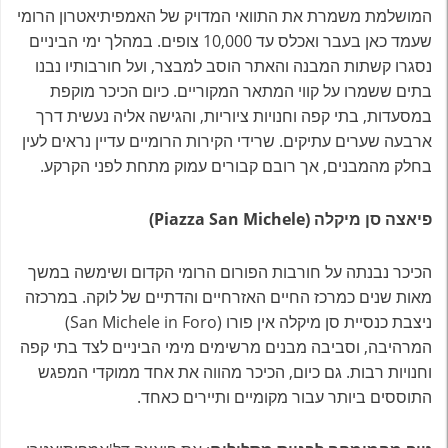
המושלמת משמרת את התוואי המדויק של האמפיתיאטרון הרומי
שעמד כאן בעבר ואכלס עד 10,000 צופים. במהלך ימי הביניים
נסגרו קשתות המבנה והאתר הוסב למבצר, ועל חורבותיו נבנו
בתים ששמרו על קווי המתאר המקוריים. כיום הכיכר מוקפת
במסעדות, בתי קפה וחנויות ציוריות, והגישה אליה נעשית דרך
ארבעה שערים עתיקים. שרידי הקירות הרומיים עדיין נראים לעין
בחלק מהמבנים, אך רובם קבורים עמוק מתחת לפני הקרקע.
פיאצה סן מיקלה (Piazza San Michele)
הכיכר נבנתה על חורבות הפורום הרומי הקדום ושימשה במשך
מאות שנים כמרכז החיים האזרחיים והדתיים של לוקה. במרכזה
ניצבת כנסיית סן מיקלה אין פורו (San Michele in Foro)
המרהיבה, וסביבה מבנים מרשימים מימי הביניים לצד בתי קפה
וחנויות רבות. גם כיום, הכיכר מהווה את אחד ממוקדי המפגש
התוססים ביותר עבור מקומיים ותיירים כאחד.