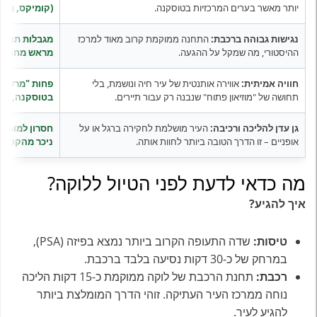
יותר מאשר בערים המרכזיות בטוסקנה.
(קומיקס, מוזי
נגישות גבוהה ברכבת:
התחנה ממוקמת קרוב מאוד למרכז
מגבלות תנועה (ZTL
ההיסטורי, מה שמקל על ההגעה.
מראש מחוץ לח
חוויה אמיתית:
אווירה אותנטית של עיר חיה ונושמת, בלי
פחות "מרשימה
תחושה של "מוזיאון פתוח" שנבנה רק עבור תיירים.
בטוסקנה, יש 
גן עדן להליכה ורכיבה:
העיר מושלמת לחקירה ברגל או על
חסרון למוגבלי
אופניים – זו הדרך הטובה ביותר לחוות אותה.
ניכר מהקסם ו
מה כדאי לדעת לפני הטיול ללוקה?
איך להגיע?
טיסות:
שדה התעופה הקרוב ביותר נמצא בפיזה (PSA),
במרחק של כ-30 דקות נסיעה בלבד ברכבת.
רכבת:
תחנת הרכבת של לוקה ממוקמת כ-15 דקות הליכה
נוחה ממרכז העיר העתיקה. זוהי הדרך המומלצת ביותר
להגיע לעיר.