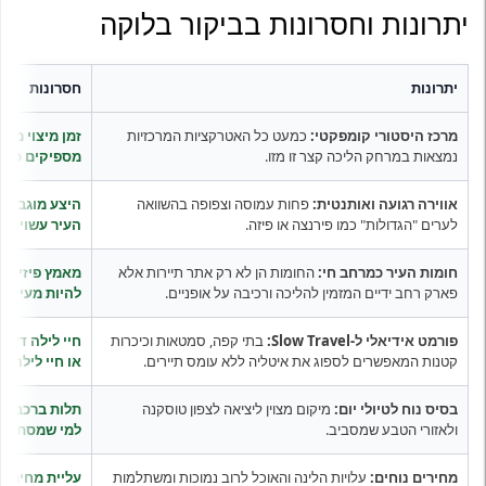
יתרונות וחסרונות בביקור בלוקה
יתרונות
חסרונות
מרכז היסטורי קומפקטי:
כמעט כל האטרקציות המרכזיות
זמן מיצוי מהיר
נמצאות במרחק הליכה קצר זו מזו.
מספיקים כדי 
אווירה רגועה ואותנטית:
פחות עמוסה וצפופה בהשוואה
היצע מוגבל:
ל
לערים "הגדולות" כמו פירנצה או פיזה.
העיר עשויה ל
חומות העיר כמרחב חי:
החומות הן לא רק אתר תיירות אלא
מאמץ פיזי בח
פארק רחב ידיים המזמין להליכה ורכיבה על אופניים.
להיות מעייפת
פורמט אידיאלי ל-Slow Travel:
בתי קפה, סמטאות וכיכרות
חיי לילה דלים
קטנות המאפשרים לספוג את איטליה ללא עומס תיירים.
או חיי לילה מ
בסיס נוח לטיולי יום:
מיקום מצוין ליציאה לצפון טוסקנה
תלות ברכב:
הה
ולאזורי הטבע שמסביב.
למי שמסתמך ע
מחירים נוחים:
עלויות הלינה והאוכל לרוב נמוכות ומשתלמות
עליית מחירים 