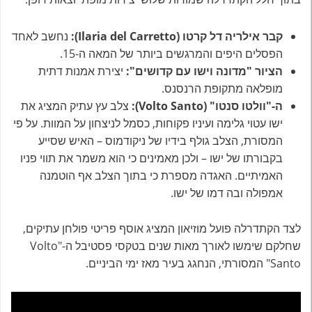
קבר אילריה דל קרטו (Ilaria del Carretto):
נחשב לאחד
הפסלים היפים והמרגשים ביותר של המאה ה-15.
הציור "מדונה וישו עם קדושים":
יצירת אמנות דתית
מופלאה מתקופת הרנסנס.
ה-"וולטו סנטו" (Volto Santo):
צלב עץ עתיק המציג את
ישו עטוי גלימה ועיניו פקוחות, כסמל לניצחון על המוות. על פי
המסורת, הצלב גולף בידיו של ניקודמוס – האיש שסייע
בקבורתו של ישו – ולכן מאמינים כי הוא משמר את תווי פניו
האמיתיים. האגדה מספרת כי בתוך הצלב אף הוטמנה
אמפולה ובה דמו של ישו.
לצד הקתדרלה פועל מוזיאון המציג אוסף פריטי פולחן עתיקים,
שחלקם שימשו לאורך מאות שנים בטקסי פסטיבל ה-"Volto
Santo" המסורתי, הנחגג בעיר מאז ימי הביניים.