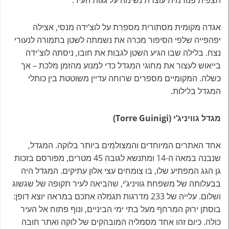
אגדה מקומית מסתורית מספרת על לוצ’ידה מנסי, אצילה
יפהפייה שלפי הסיפור מכרה את נשמתה לשטן בתמורה לנעורי
נצח. בלילה שבו הגיע השטן לגבות את חובו, ניסתה לוצ'ידה
בייאוש לעצור את מחוגי המגדל כדי למנוע מהזמן מלכת – אך
כשלה. המקומיים מספרים שרוחה עדיין משוטטת בין כותלי
המגדל בלילות.
מגדל גוויניג’י (Torre Guinigi)
אחד האתרים המיוחדים והמצולמים ביותר בלוקה. המגדל,
שנבנה במאה ה-14 ומתנשא לגובה 45 מטרים, מפורסם בזכות
גן הגג המפתיע שלו, בו צומחים עצי אלון עתיקים. המגדל היה
בבעלותה של משפחת גוויניג’י, שהביאה לעיר תקופה של שגשוג
ושלום. עלייה של 233 מדרגות תגמלה אתכם במראה יוצא דופן:
בוסתן ירוק המרחף מעל בתי ימי הביניים, ונוף פתוח אל העיר
כולה. כיום זהו אחד מסמליה המובהקים של לוקה ואתר חובה