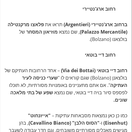
רחוב ארג'נטיירי
ברחוב ארג'נטיירי (Argentieri)
תראו את
פלאצו מרקנטילה
(Palazzo Mercantile)
, שם נמצא
מוזיאון המסחר
של
בולצאנו (Bolzano).
רחוב דיי בוטאי
רחוב דיי בוטאי (Via dei Bottai)
– אחד הרחובות העתיקם של
בולצאנן (Bolzano) שגם קוראים לו "
שערי כניסה לעיר
העתיקה
". אם אתם מתעניינים באומנויות מסורתיות, לא תוכלו
לפספס סיור בויה דיי בוטאי, שם נמצא
שפע של בתי מלאכה
שונים.
כמו כן כאן נמצאות מסבאחות עתיקות –
"אייזנחוט"
(Eisenhut)
ו-
"הסוס הלבן" (Cavallino Bianco)
, בהן
מגישים מאכלים מסורתיים משובחים, וגם חדר עבודה לשעבר