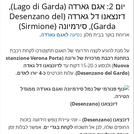
יום 2: אגם גארדה (Lago di Garda),
דזנצאנו דל גארדה (Desenzano del
Garda), סירמיונה (Sirmione)
ארוחת בוקר בבית מלון.
נסיעה
לאגם גארדה
.
על מנת להגיע לקצה הדרומי של האגם תתצטרכו לקחת רכבת
בתחנת רכבת מרכזית של ורונה (stanzione Verona Porta
Nuova
) ולנסוע כ-15-20 דקות עד
לדזנצאנו דל גאדה
(Desenzano del Gardo)
. עלות הכרטיס
כ-4 יורו לאדם.
דזנצאנו (Desenzano)
דזנצאנו (Desenzano)
– זוהי עיירת נופש הידועה בזכות
החופים שלה, לכן אל תשכחו
לקחת בגדי ים
. אפשר לבלות זמן