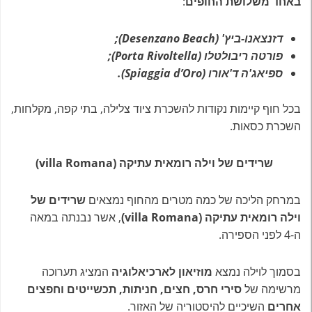
באחד משלושת החופים
:
דזנצאנו-ביץ' (Desenzano Beach);
פורטה ריבולטלו (Porta Rivoltella);
ספיאג'ה ד'אורו (Spiaggia d’Oro).
בכל חוף קיימות נקודות להשכרת ציוד צלילה, בתי קפה, מקלחות,
השכרת כסאות.
שרידים של וילה רומאית עתיקה (villa Romana)
במרחק הליכה של כמה מטרים מהחוף נמצאים
שרידים של
וילה רומאית עתיקה (villa Romana)
, אשר נבנתה במאה
ה-4 לפני הספירה.
בסמוך לוילה נמצא
מוזיאון לארכיאלוגיה
המציג תערוכה
מרשימה של
סירי חרס, חצים, חניתות, תכשייטים וחפצים
אחרים
השיכיים להיסטוריה של האזור.