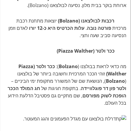
ארוחת בוקר בבית מלון. נסיעה לבולצאנו (Bolzano).
רכבות לבולצאנו (Bolzano)
יוצאות מתחנת רכבת
מרכזית
פורטה נובה
.
עלות הכרטיס היא כ-12 יורו
לאדם וזמן
הנסיעה סביב שעה וחצי.
ככר ולטר (Piazza Walther)
מה כדאי לראות בבולצנו (
Bolzano
):
ככר ולטר (Piazza
Walther)
זוהי הככר המרכזית וחשובה ביותר של בולצאנו
(
Bolzano
), הנושאת שם של המשורר מתקופת ימי הביניים –
ולטר פון דר פוגלוויידה
. בתקופת חגיגות של
חג המולד הככר
הופכת לשוק מפורסם
, שם מתקיים גם פסטיבל הדלעת הידוע
בכל העולם.