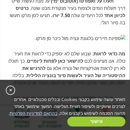
תעלו על ואפורטו (אוטובוס ימי)
על מנת לעשות שייט
דרך תעלות המים ולצפות בעיר מנקודת מבט שונה.
כרטיס
לכיוון אחד
לכל היעדים עולה
7.50 יורו.
תגיעו לסן מרקו תעשו
בה סיור רגלי.
מה כדאי לראות
: שבוע שלם לא יספיק כדי לראות את העיר
כולה. אנו מציעים לכם
להישאר כאן לפחות ליומיים
. כך תוכלו
לא רק לראות אטרקציות של ונציה אלא גם
להרגיש את
ההיסטוריה של העיר ולעשות סיור בונציה הלילית
. בלילה
הזמן כאן נעצר ואתם כאילו חוזרים לכמה מאות שנים אחורה.
×
תעלו על
ואפורטו (אוטובוס ימי)
כדי לעשות שייט דרך
האתר עושה שימוש בקבצי Cookies ובכלים טכנולוגיים אחרים
תעלות מים ולראות את העיר נקודת מבט אחרת.
לצרכים שיווקיים ולשיפור חוויית הגלישה. המשך שימושך באתר
מהווה הסכמה לשימוש בקבצים אלה,
בהתאם למדיניות הפרטיות
.
בניית מסלול
אישור
המלצות
מבצעים
מסלולים
בואו לבנות יחד איתי את המסלול שלכם
אישי
להשכרת רכב
לאיטליה