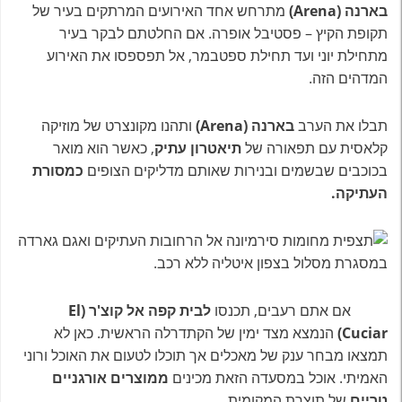
בארנה
(Arena)
מתרחש אחד האירועים המרתקים בעיר של
תקופת הקיץ – פסטיבל אופרה. אם החלטתם לבקר בעיר
מתחילת יוני ועד תחילת ספטבמר, אל תפספסו את האירוע
המדהים הזה.
תבלו את הערב
בארנה (Arena)
ותהנו מקונצרט של מוזיקה
קלאסית עם תפאורה של
תיאטרון עתיק
, כאשר הוא מואר
בכוכבים שבשמים ובנירות שאותם מדליקים הצופים
כמסורת
העתיקה.
אם אתם רעבים, תכנסו
לבית קפה
אל קוצ'ר
(El
Cuciar)
הנמצא מצד ימין של הקתדרלה הראשית. כאן לא
תמצאו מבחר ענק של מאכלים אך תוכלו לטעום את האוכל ורוני
האמיתי. אוכל במסעדה הזאת מכינים
ממוצרים אורגניים
טריים
של תוצרת המקומית.