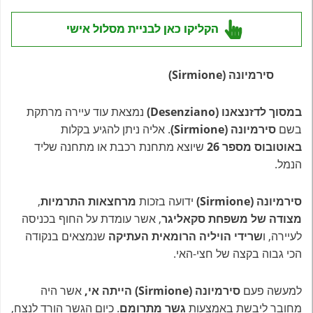
הקליקו כאן לבניית מסלול אישי
סירמיונה (Sirmione)
במסוך לדזנצאנו (Desenziano)
נמצאת עוד עיירה מרתקת
בשם
סירמיונה (Sirmione)
. אליה ניתן להגיע בקלות
באוטובוס מספר 26
שיוצא מתחנת רכבת או מתחנה שליד
הנמל.
סירמיונה (Sirmione)
ידועה בזכות
מרחצאות התרמיות
,
מצודה של משפחת סקאליגר
, אשר עומדת על החוף בכניסה
לעיירה, ו
שרידי הויליה הרומאית העתיקה
שנמצאים בנקודה
הכי גבוה בקצה של חצי-האי.
למעשה פעם
סירמיונה (Sirmione) הייתה אי,
אשר היה
מחובר ליבשת באמצעות
גשר מתרומם
. כיום הגשר הורד לנצח,