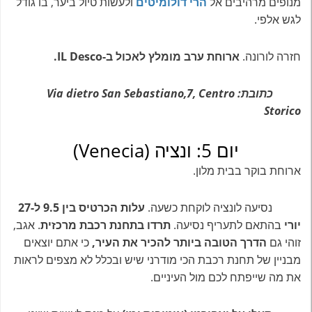
מנופים מרהיבים אל
הרי דולומיטים
ולעשות טיול ביער, בו גודל
לגש אלפי.
חזרה לורונה.
ארוחת ערב מומלץ לאכול ב-IL Desco.
כתובת: Via dietro San Sebastiano,7, Centro
Storico
יום 5: ונציה (Venecia)
ארוחת בוקר בבית מלון.
נסיעה לונציה לוקחת כשעה.
עלות הכרטיס בין 9.5 ל-27
יורי
בהתאם לתעריף נסיעה.
תרדו בתחנת רכבת מרכזית
. אגב,
זוהי גם
הדרך הטובה ביותר להכיר את העיר,
כי אתם יוצאים
מבניין של תחנת רכבת הכי מודרני שיש ובכלל לא מצפים לראות
את מה שייפתח לכם מול העיניים.