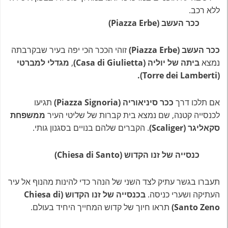
כ
כר העשב (Piazza Erbe)
ככר העשב
(Piazza Erbe)
זוהי הככר הכי יפה בעיר שבקרבתה
נמצא
ביתה של יוליה
(Casa di Giulietta)
,
מגדלי למברטי
(Torre dei Lamberti).
אם תלכו דרך
ככר סיניאוריה
(Piazza Signoria)
תגיעו
לכנסייה קטנה, שם נמצא בית קברות של שליטי העיר
ממשפחת
סקאליגר (Scaliger)
. הקברים שלהם בנויים בסגנון גותי.
כנסייה של זנו הקדוש
(Chiesa di Santo)
תעברו בגשר עתיק לצד השני של הנהר כדי להינות מהנוף אל עיר
העתיקה ושערי כניסה.
בכנסייה של זנו הקדוש
(Chiesa di
Santo Zeno)
תראו חיוך של קדוש המחייך היחיד בעולם.