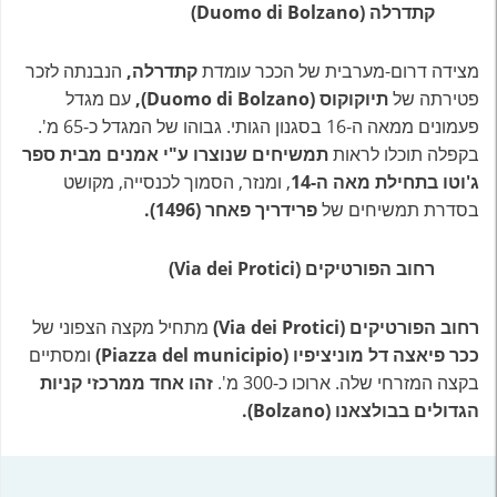
קתדרלה (Duomo di Bolzano)
מצידה דרום-מערבית של הככר עומדת
קתדרלה,
הנבנתה לזכר
פטירתה של
תיוקוקוס (Duomo di Bolzano),
עם מגדל
פעמונים ממאה ה-16 בסגנון הגותי. גבוהו של המגדל כ-65 מ'.
בקפלה תוכלו לראות
תמשיחים שנוצרו ע"י אמנים מבית ספר
ג'וטו בתחילת מאה ה-14
, ומנזר, הסמוך לכנסייה, מקושט
בסדרת תמשיחים של
פרידריך פאחר (1496).
רחוב הפורטיקים (Via dei Protici)
רחוב הפורטיקים (Via dei Protici)
מתחיל מקצה הצפוני של
ככר פיאצה דל מוניציפיו (Piazza del municipio)
ומסתיים
בקצה המזרחי שלה. ארוכו כ-300 מ'.
זהו אחד ממרכזי קניות
הגדולים בבולצאנו (Bolzano).