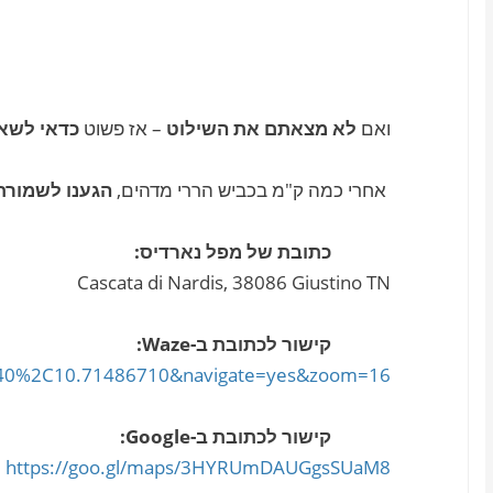
ואם
לא מצאתם את השילוט
– אז פשוט
כדאי לשאו
אחרי כמה ק"מ בכביש הררי מדהים,
הגענו לשמורת
כתובת של מפל נארדיס:
Cascata di Nardis, 38086 Giustino TN
קישור לכתובת ב-Waze:
8640%2C10.71486710&navigate=yes&zoom=16
קישור לכתובת ב-Google:
https://goo.gl/maps/3HYRUmDAUGgsSUaM8