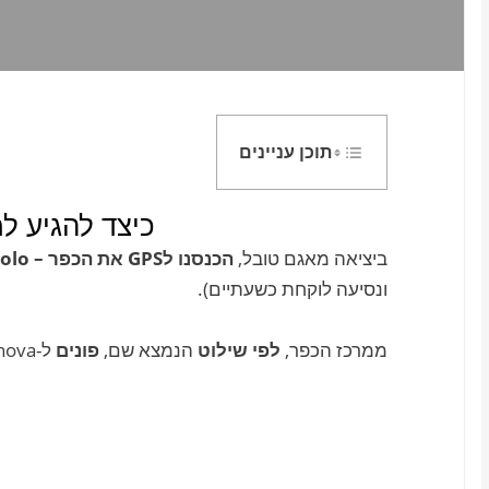
תוכן עניינים
כיצד להגיע ל
ביציאה מאגם טובל,
הכנסנו לGPS את הכפר – Carisolo
ונסיעה לוקחת כשעתיים).
ממרכז הכפר,
לפי שילוט
הנמצא שם,
פונים
ל-Val di Genova או Cascata di Nardis.