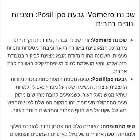
שכונת Vomero וגבעת Posillipo: תצפיות
ונופים רחבים
שכונת Vomero:
זוהי שכונה גבוהה, מודרנית ונקייה יותר
מהמרכז, המאופיינת באווירה רגועה ומבחר מסעדות וחנויות
נעימות. השכונה מהווה נקודת מוצא מצוינת לביקור במצודת
סנט'אלמו, והיא מושלמת לטיול משפחתי קליל באווירה קצת
אחרת.
גבעת Posillipo:
גבעה נוספת המפורסמת בזכות נקודות
התצפית עוצרות הנשימה שלה על מפרץ נאפולי. למרות
שהיא ממש מעל העיר, כשמגיעים לגובה מרגישים ניתוק
נעים מההמולה העירונית. זהו המקום המושלם למי שמחפש
רגע של שקט אל מול הנוף הפתוח והמרשים ביותר באזור.
טיפ מהמומחה:
האזורים הללו הם פתרון נהדר להורדת הילוך
ולמנוחה רגועה אחרי יום של טיול באתרים העמוסים והצפופים