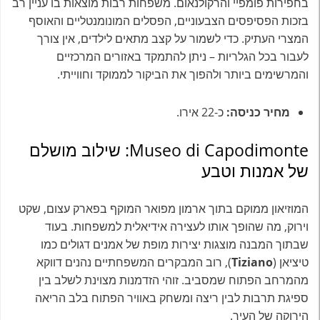
בחפירות פומפיי והרקולנאום. משפחות רבות מוצאות בו עניין רב
בזכות הפסיפסים הצבעוניים, הפסלים המונומנטליים והאוסף
המצרי העתיק. כדי לשמור על קצב מתאים לילדים, אין צורך
לעבור בכל הגלריות – ניתן להתמקד באזורים המרכזיים
והמרשימים ביותר ולהפוך את הביקור לממוקד וחווייתי.
מחיר כניסה:
כ-22 אירו.
Museo di Capodimonte: שילוב מושלם
של אמנות וטבע
המוזיאון ממוקם בתוך ארמון מפואר המוקף בפארק עצום, שקט
וירוק, מה שהופך אותו לעצירה אידיאלית למשפחות. בעוד
שבתוך המבנה מוצגות יצירות מופת של אמנים דגולים כמו
טיציאן (
Tiziano
), רוב המבקרים המשפחתיים נהנים דווקא
מהמרחב הפתוח שמסביב. זוהי הזדמנות מצוינת לשלב בין
ספיגת תרבות לבין ריצה ומשחק באוויר הפתוח בלב הריאה
הירוקה של העיר.