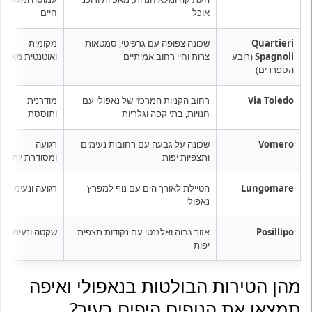
אוכל
חיים
Quartieri
שכונה צפופה עם גרפיטי, סמטאות
מקומית
Spagnoli
(רובע
צרות וחיי רחוב אמיתיים
ואוטנטית מאוד
הספרדים)
Via Toledo
רחוב הקניות המרכזי של נאפולי עם
מודרנית
חנויות, בתי קפה וגלריות
ותוססת
Vomero
שכונה על גבעה עם רחובות נעימים
רגועה
ותצפיות יפות
ומסודרת יותר
Lungomare
הטיילת לאורך הים עם נוף למפרץ
רגועה ונעימה
נאפולי
Posillipo
אזור גבוה ואלגנטי עם נקודות תצפית
שקטה ונעימה
יפות
מהן הטירות הבולטות בנאפולי ואיפה
תמצאו את הנופים היפים בעיר?