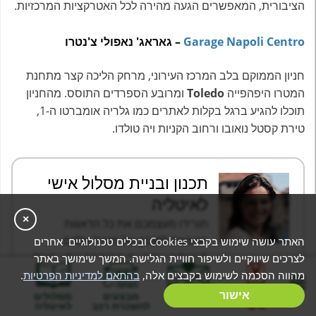
הציבורית, המאפשרים הגעה מהירה לכל האטרקציות המרכזיות.
Garage Napoli Centro
– גאראג' נאפולי צ'נטרו
חניון הממוקם בלב המרכז העירוני, מרחק הליכה קצר מתחנת
המטרו היפהפייה
Toledo
ומרובע הספרדים התוסס. מהחניון
תוכלו להגיע ברגל בקלות לאתרים כמו גלריה אומברטו ה-1,
טירת קסטל נואובו ורחוב הקניות ויה טולדו.
תכנון ובניית מסלול אישי
לאיטליה
×
תורידו מעצמכם את כל הדאגות
שנוגעות לתכנון של הטיול שלכם
האתר עושה שימוש בקבצי Cookies ובכלים טכנולוגיים אחרים
לאיטליה - יחד עם המומחה שלנו תוכלו
לצרכים שיווקיים ולשיפור חוויית הגלישה. המשך שימושך באתר
לבנות את המסלול המקיף והנוח ביותר, שכולל את כלל
מהווה הסכמה לשימוש בקבצים אלה,
בהתאם למדיניות הפרטיות
.
הפרטים הקטנים.
בניית מסלול
אישור
המלצות
מבצעים
מסלולים
אישי
להשכרת רכב
לאיטליה