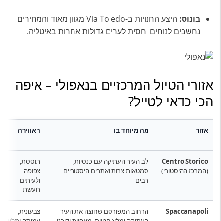
בונוס:
היצע החנויות ב-Via Toledo מגוון מאוד והמחירים
נחשבים לנוחים יחסית לערים גדולות אחרות באיטליה.
אזורי הטיול המרכזיים בנאפולי – איפה
הכי כדאי לטייל?
אזור
מה מיוחד בו
האווירה
Centro Storico
לב העיר העתיקה עם כנסיות,
תוססת,
(המרכז ההיסטורי)
סמטאות צרות ואתרים היסטוריים
צפופה
רבים
ולעיתים
רועשת
Spaccanapoli
הרחוב המפורסם שחוצה את העיר
צבעונית,
העתיקה ומלא חנויות, מאפיות ודוכני
עמוסה ומלאת