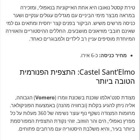
טירת קסטל נואובו היא אחת האייקוניות בנאפולי, ומזכירה
במראה מבצר מימי הביניים עם מגדלים עגולים ענקיים ושער
כניסה מרשים משיש. הביקור בפנים קצר יחסית ומתאים גם למי
שאינם חובבי מוזיאונים מושבעים. החללים ההיסטוריים והאווירה
המיוחדת מוסיפים עניין רב לילדים ולמבוגרים כאחד.
מחיר כניסה:
כ-6 אירו.
Castel Sant’Elmo: התצפית הפנורמית
הטובה ביותר
מצודת סנט'אלמו שוכנת בשכונת וומרו (
Vomero
) הגבוהה,
אליה ניתן להגיע בקלות (ובחוויה מהנה) באמצעות הפוניקולאר.
מחומות המצודה נשקף נוף עוצר נשימה של 360 מעלות על כל
מפרץ נאפולי, הים והר הווזוב. זוהי נקודת התצפית המפורסמת
ביותר בעיר, והיא משלבת היסטוריה עם מרחבים פתוחים.