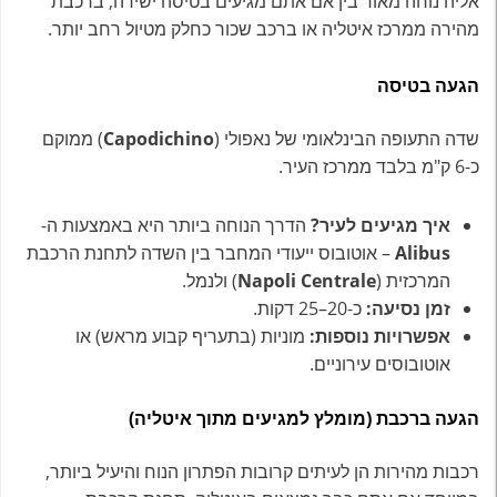
אליה נוחה מאוד בין אם אתם מגיעים בטיסה ישירה, ברכבת
מהירה ממרכז איטליה או ברכב שכור כחלק מטיול רחב יותר.
הגעה בטיסה
שדה התעופה הבינלאומי של נאפולי (
Capodichino
) ממוקם
כ-6 ק"מ בלבד ממרכז העיר.
איך מגיעים לעיר?
הדרך הנוחה ביותר היא באמצעות ה-
Alibus
– אוטובוס ייעודי המחבר בין השדה לתחנת הרכבת
המרכזית (
Napoli Centrale
) ולנמל.
זמן נסיעה:
כ-20–25 דקות.
אפשרויות נוספות:
מוניות (בתעריף קבוע מראש) או
אוטובוסים עירוניים.
הגעה ברכבת (מומלץ למגיעים מתוך איטליה)
רכבות מהירות הן לעיתים קרובות הפתרון הנוח והיעיל ביותר,