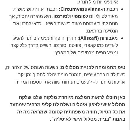
אי-נעימויות מול הנהג.
רכבת ה-Circumvesuviana:
רכבת ייעודית ושימושית
מאוד לטיולי יום ל
פומפיי
ול
סורנטו
. היא מהירה יחסית, אך
נוטה להיות עמוסה מאוד בשעות השיא – כדאי לתכנן את
הנסיעה בהתאם.
מעבורות (Aliscafi):
הדרך היפה והנעימה ביותר להגיע
ליעדים כמו קאפרי, פוזיטנו וסורנטו. השייט בדרך כלל קצר
ומציע נופים מרהיבים של המפרץ.
טיפ מהמומחה לבניית מסלולים:
בשעות העומס של הצהריים,
כשהילדים כבר עייפים, הזמנת מונית יכולה לחסוך זמן יקר
ועייפות מיותרת – לפעמים הנוחות שווה את תוספת המחיר.
כאן תוכלו לראות המלצה מיוחדת מלקוח שלנו שלקח
מסלול אישי לצפון איטליה ושלח לנו קליפ מרהיב שמתעד
את כל הטיול, חוויה משפחתית קסומה שמראה מה זה
באמת "בניית מסלול אישי לאיטליה".