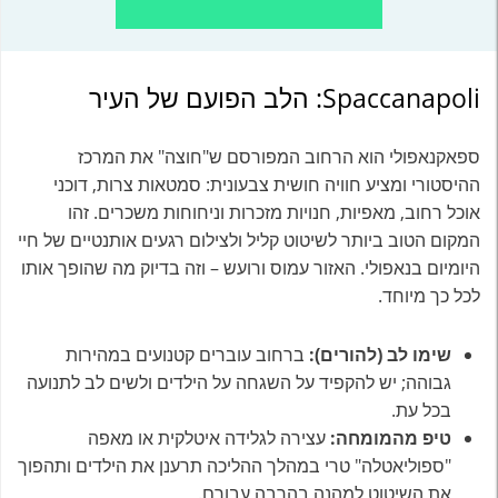
Spaccanapoli: הלב הפועם של העיר
ספאקנאפולי הוא הרחוב המפורסם ש"חוצה" את המרכז
ההיסטורי ומציע חוויה חושית צבעונית: סמטאות צרות, דוכני
אוכל רחוב, מאפיות, חנויות מזכרות וניחוחות משכרים. זהו
המקום הטוב ביותר לשיטוט קליל ולצילום רגעים אותנטיים של חיי
היומיום בנאפולי. האזור עמוס ורועש – וזה בדיוק מה שהופך אותו
לכל כך מיוחד.
שימו לב (להורים):
ברחוב עוברים קטנועים במהירות
גבוהה; יש להקפיד על השגחה על הילדים ולשים לב לתנועה
בכל עת.
טיפ מהמומחה:
עצירה לגלידה איטלקית או מאפה
"ספוליאטלה" טרי במהלך ההליכה תרענן את הילדים ותהפוך
את השיטוט למהנה בהרבה עבורם.