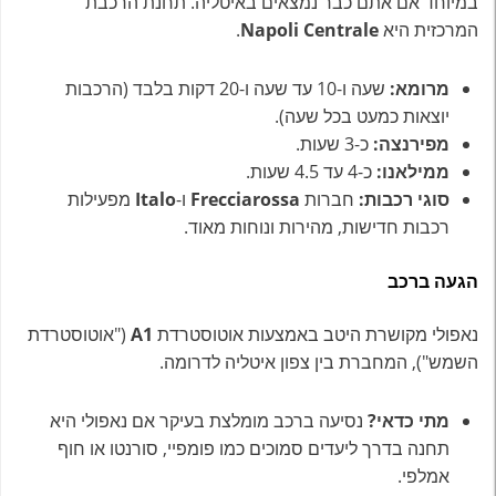
במיוחד אם אתם כבר נמצאים באיטליה. תחנת הרכבת
המרכזית היא
Napoli Centrale
.
מרומא:
שעה ו-10 עד שעה ו-20 דקות בלבד (הרכבות
יוצאות כמעט בכל שעה).
מפירנצה:
כ-3 שעות.
ממילאנו:
כ-4 עד 4.5 שעות.
סוגי רכבות:
חברות
Frecciarossa
ו-
Italo
מפעילות
רכבות חדישות, מהירות ונוחות מאוד.
הגעה ברכב
נאפולי מקושרת היטב באמצעות אוטוסטרדת
A1
("אוטוסטרדת
השמש"), המחברת בין צפון איטליה לדרומה.
מתי כדאי?
נסיעה ברכב מומלצת בעיקר אם נאפולי היא
תחנה בדרך ליעדים סמוכים כמו פומפיי, סורנטו או חוף
אמלפי.