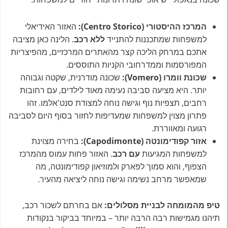
המרכז ההיסטורי (Centro Storico):
האזור האידיאלי
למשפחות שמתכננות להתנייד
ללא רכב
. הלינה כאן מציבה
אתכם במרחק הליכה קצר מהאתרים המרכזיים, מהפיצריות
המפורסמות וממדרחובי הקניות התוססים.
שכונת וומרו (Vomero):
שכונה מודרנית, שקטה וגבוהה
יותר. היא מציעה סביבה נעימה מאוד לילדים, עם רחובות
רחבים, תצפיות נוף וגישה נוחה למצודת סנט'אלמו. זהו
פתרון מצוין למשפחות שמעדיפות לחזור בסוף היום לסביבה
רגועה ומאווררת.
אזור קפודימונטה (Capodimonte):
בחירה מצוינת
למשפחות המגיעות
עם רכב
. האזור פחות עמוס מהמרכז
הצפוף, והוא סמוך לפארק ולמוזיאון קפודימונטה, מה
שמאפשר מרחב נשימה וגישה נוחה ליציאה מהעיר.
טיפ מהמומחה לבניית מסלולים:
אם בחרתם לשכור רכב,
תיהנו מגמישות רבה הרבה יותר – במיוחד בביקור בנקודות