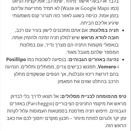
בלבד או לבעלי אישור מיוחד. שימו לב: אפליקציות הניווט
(כמו Google Maps או Waze) לא תמיד מתריעות עליהם
בזמן אמת. כניסה בשוגג לאזור כזה תגרור קנס משמעותי
שיגיע אליכם הביתה.
חניה במלונות:
אם אתם מתכננים לישון בעיר עם רכב,
חובה לוודא מראש
שיש למלון חניה זמינה ולהזמין אותה.
בנאפולי מקומות החניה הם מצרך נדיר, וגם במלונות
המספר שלהם מוגבל מאוד.
נהיגה באזורים הגבוהים:
בנסיעה לשכונות כמו
Posillipo
ו-
Vomero
, תפגשו כבישים צרים, מפותלים ותלולים. הנהיגה
בהם דורשת ריכוז וסבלנות, אך הנופים שנשקפים מחלון
הרכב בהחלט שווים את המאמץ.
טיפ מהמומחה לבניית מסלולים:
אל תצאו לדרך בלי לבדוק
מראש את מיקומי החניונים הציבוריים (Parcheggio) באזורים
הגבוהים. חיפוש חניה מזדמנת בסמטאות העמוסות עלול לקחת
זמן יקר ולגרום למתח מיותר – תכנון מוקדם יחסוך לכם את כאב
הראש הזה.