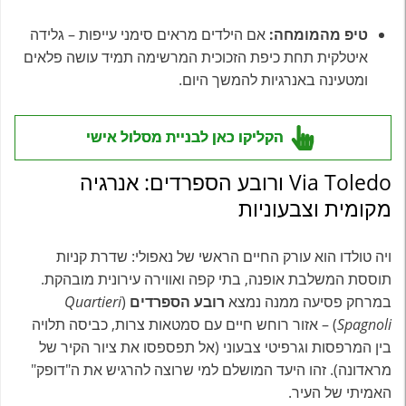
טיפ מהמומחה:
אם הילדים מראים סימני עייפות – גלידה
איטלקית תחת כיפת הזכוכית המרשימה תמיד עושה פלאים
ומטעינה באנרגיות להמשך היום.
הקליקו כאן לבניית מסלול אישי
Via Toledo ורובע הספרדים: אנרגיה
מקומית וצבעוניות
ויה טולדו הוא עורק החיים הראשי של נאפולי: שדרת קניות
תוססת המשלבת אופנה, בתי קפה ואווירה עירונית מובהקת.
במרחק פסיעה ממנה נמצא
רובע הספרדים
(
Quartieri
Spagnoli
) – אזור רוחש חיים עם סמטאות צרות, כביסה תלויה
בין המרפסות וגרפיטי צבעוני (אל תפספסו את ציור הקיר של
מראדונה). זהו היעד המושלם למי שרוצה להרגיש את ה"דופק"
האמיתי של העיר.