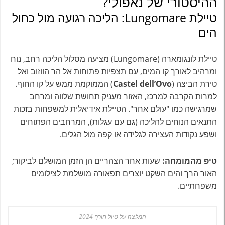
ההיסטורי של נאפולי?
טיילת Lungomare: הליכה רגועה מול כחול
הים
טיילת לונגומארה (Lungomare) מציעה מסלול הליכה רחב, נוח
ומרהיב לאורך קו המים, עם תצפיות פתוחות אל הר הווזוב ואל
טירת הביצה (
Castel dell’Ovo
) הממוקמת ממש על קו החוף.
למרות הקרבה למרכז, האזור מעניק תחושת שלווה ומרחב
שמרגישה כמו "עולם אחר". הטיילת אידיאלית למשפחות בזכות
התנאים הנוחים להליכה (גם עם עגלות), המרחבים הפתוחים
ושפע נקודות העצירה לגלידה או קפה מול הגלים.
טיפ מהמומחה:
שעות אחר הצהריים הן הזמן המושלם לביקור;
האור הרך והים השקט יוצרים תפאורה מושלמת לצילומים
משפחתיים.
המלצה על טיול חורף 2024