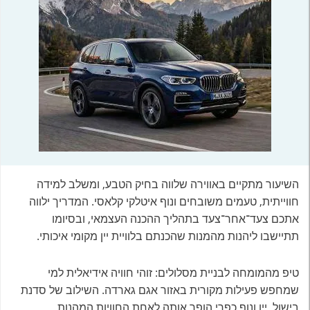
השיעור מתקיים באווירה שלווה בחיק הטבע, ומשלב למידה
חווייתית, טעמים משובחים ונוף איטלקי קלאסי. המדריך ילווה
אתכם צעד־אחר־צעד בתהליך ההכנה העצמאי, ובסיומו
תתיישבו ליהנות מהמנות שהכנתם בלוויית יין מקומי איכותי.
טיפ מהמומחה לבניית מסלולים: זוהי חוויה אידיאלית למי
שמחפש פעילות מקורית באזור אגם גארדה. השילוב של סדנת
בישול, יין ונוף כפרי הופך אותה לאחת החוויות המהנות