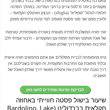
ומוערכת באיטליה המתמחה בסדנאות בישול בבתי בשלנים
מקומיים ביותר מ־500 ערים ברחבי המדינה. במהלך הסדנה
תלמדו לגלגל "ספוליא" (sfoglia) – הבצק האיטלקי הקלאסי –
ולהכין ממנו שני סוגי פסטה מאפס, לצד קינוח טירמיסו מפנק.
זוהי חוויה המשלבת למידה מעשית באווירה משפחתית, טעימות
של אוכל אותנטי ושיחות חמות עם המקומיים – חיבור אמיתי ללב
התרבות האיטלקית דרך שולחן האוכל.
טיפ מהמומחה לבניית מסלולים: אם אתם מחפשים חוויה אישית
ובלתי מתווכת עם התרבות המקומית, זה הקורס בשבילכם. אין
דרך טובה יותר להבין את איטליה מאשר דרך שולחן האוכל של
תושביה.
לבדיקת זמינות ומחירים לחצו כאן
שיעור בישול פסטה חווייתי באחוזה
חקלאית בברדולינו (Bardolino, Lake