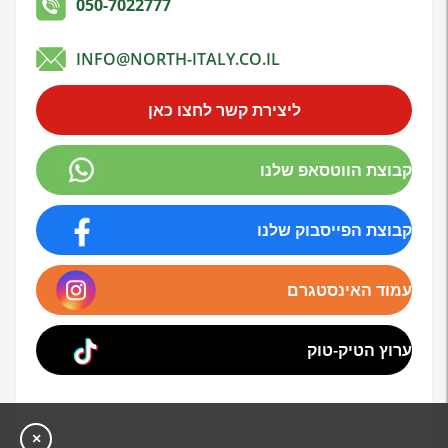
050-7022777
INFO@NORTH-ITALY.CO.IL
ליצירת קשר לחצו כאן
קבוצת הווטסאפ שלנו
קבוצת הפייסבוק שלנו
עמוד האינסטגרם
ערוץ הטיק-טוק
×