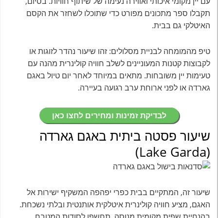
עם יין מקומי איכותי ואווירה נעימה של שיתוף חוויות. בסיום,
תקבלו ספר מתכונים מפורט כדי שתוכלו לשחזר את הקסם
האיטלקי גם בבית.
טיפ מהמומחה לבניית מסלולים: זהו שיעור נהדר לזוגות או
לקבוצות קטנות המעוניינים לשלב חוויה קולינרית מהנה עם
טעימות יין משובחות. מתאים במיוחד לאחר יום טיול באגם
גארדה או לפני ארוחת ערב רגועה בעיירה.
לבדיקת זמינות ומחירים לחצו כאן
שיעור פסטה ביתית באגם גארדה
(Lake Garda)
שיעור זה, המתקיים בבית כפרי יפהפה המשקיף ישירות אל
האגם, מציע חוויה קולינרית איטלקית אותנטית ובלתי נשכחת.
בהנחיית שפית מקומית מנוסה, תחשפו לסודות המטבח