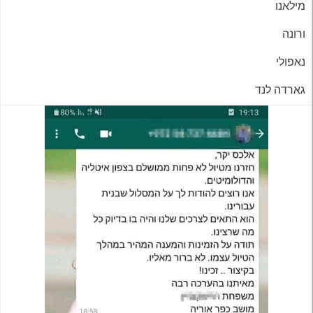
מילאנו
ורונה
נאפולי
גארדה לנד