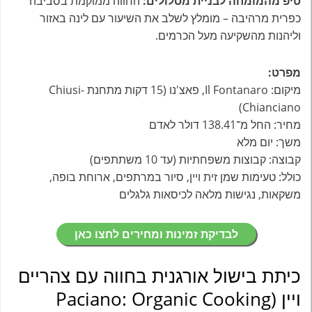
טיפ מהמומחה לבניית מסלולים:
החווה ממוקמת בסביבה
כפרית מרהיבה – מומלץ לשלב את השיעור עם לינה באזור
וליהנות מהשקיעה מעל הכרמים.
מפרט:
מיקום: Il Fontanaro, פאצ'נו (15 דקות מתחנת Chiusi-
Chianciano)
מחיר: החל מ־138.41 דולר לאדם
משך: יום מלא
קבוצה: קבוצות משפחתיות (עד 10 משתתפים)
כולל: טעימות שמן זית ויין, סיור במרתפים, ארוחת בופה,
משקאות, נגישות מלאה לכיסאות גלגלים
לבדיקת זמינות ומחירים לחצו כאן
כיתת בישול אורגנית בחווה עם צהריים
ויין (Paciano: Organic Cooking