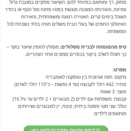
מתוק, רך ומותאם במיוחד להם. השיעור מתקיים במטבח גדול
ומרווח, והארוחה המוכנה מוגשת בפטיו פתוח מול הנוף או בחדר
האוכל בימים קרים. האווירה רגועה ומשפחתית, והאירוח
האיטלקי החמים של בעלי הבית משלים חוויה בלתי נשכחת לכל
המשפחה.
טיפ מהמומחה לבניית מסלולים:
מומלץ להזמין שיעור בוקר –
כך תוכלו לשלב ביקור בכפרים סמוכים אחר הצהריים.
מפרט:
מיקום: חווה אורגנית בין טוסקנה לאומבריה
מחיר: 442 דולר לקבוצה (עד 4 נפשות – כ־110 דולר לאדם)
משך: 3 שעות
קבוצה: משפחות עם ילדים (2 מבוגרים + 2 ילדים עד גיל 16)
כולל: שני סוגי פסטה ביתית, קינוח, יין למבוגרים ושירותים
מותאמים לילדים
לבדיקת זמינות ומחירים לחצו כאן