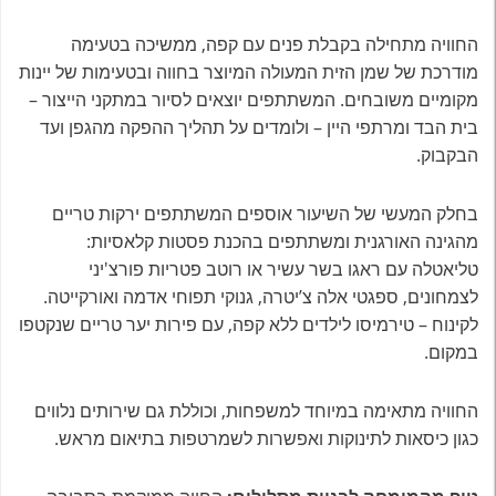
החוויה מתחילה בקבלת פנים עם קפה, ממשיכה בטעימה
מודרכת של שמן הזית המעולה המיוצר בחווה ובטעימות של יינות
מקומיים משובחים. המשתתפים יוצאים לסיור במתקני הייצור –
בית הבד ומרתפי היין – ולומדים על תהליך ההפקה מהגפן ועד
הבקבוק.
בחלק המעשי של השיעור אוספים המשתתפים ירקות טריים
מהגינה האורגנית ומשתתפים בהכנת פסטות קלאסיות:
טליאטלה עם ראגו בשר עשיר או רוטב פטריות פורצ'יני
לצמחונים, ספגטי אלה צ’יטרה, גנוקי תפוחי אדמה ואורקייטה.
לקינוח – טירמיסו לילדים ללא קפה, עם פירות יער טריים שנקטפו
במקום.
החוויה מתאימה במיוחד למשפחות, וכוללת גם שירותים נלווים
כגון כיסאות לתינוקות ואפשרות לשמרטפות בתיאום מראש.