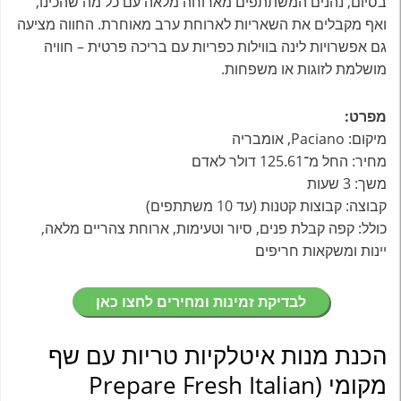
בסיום, נהנים המשתתפים מארוחה מלאה עם כל מה שהכינו,
ואף מקבלים את השאריות לארוחת ערב מאוחרת. החווה מציעה
גם אפשרויות לינה בווילות כפריות עם בריכה פרטית – חוויה
מושלמת לזוגות או משפחות.
מפרט:
מיקום: Paciano, אומבריה
מחיר: החל מ־125.61 דולר לאדם
משך: 3 שעות
קבוצה: קבוצות קטנות (עד 10 משתתפים)
כולל: קפה קבלת פנים, סיור וטעימות, ארוחת צהריים מלאה,
יינות ומשקאות חריפים
לבדיקת זמינות ומחירים לחצו כאן
הכנת מנות איטלקיות טריות עם שף
מקומי (Prepare Fresh Italian