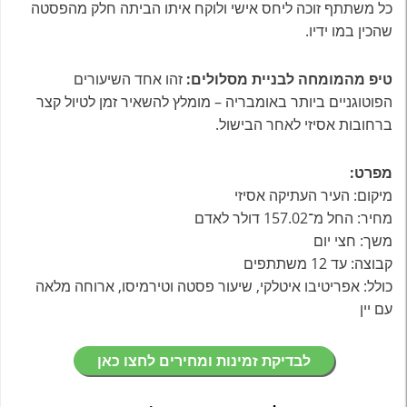
כל משתתף זוכה ליחס אישי ולוקח איתו הביתה חלק מהפסטה
שהכין במו ידיו.
טיפ מהמומחה לבניית מסלולים:
זהו אחד השיעורים
הפוטוגניים ביותר באומבריה – מומלץ להשאיר זמן לטיול קצר
ברחובות אסיזי לאחר הבישול.
מפרט:
מיקום: העיר העתיקה אסיזי
מחיר: החל מ־157.02 דולר לאדם
משך: חצי יום
קבוצה: עד 12 משתתפים
כולל: אפריטיבו איטלקי, שיעור פסטה וטירמיסו, ארוחה מלאה
עם יין
לבדיקת זמינות ומחירים לחצו כאן