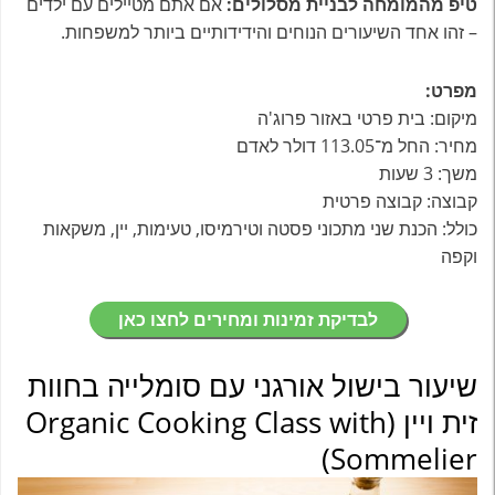
טיפ מהמומחה לבניית מסלולים:
אם אתם מטיילים עם ילדים
– זהו אחד השיעורים הנוחים והידידותיים ביותר למשפחות.
מפרט:
מיקום: בית פרטי באזור פרוג'ה
מחיר: החל מ־113.05 דולר לאדם
משך: 3 שעות
קבוצה: קבוצה פרטית
כולל: הכנת שני מתכוני פסטה וטירמיסו, טעימות, יין, משקאות
וקפה
לבדיקת זמינות ומחירים לחצו כאן
שיעור בישול אורגני עם סומלייה בחוות
זית ויין (Organic Cooking Class with
Sommelier)