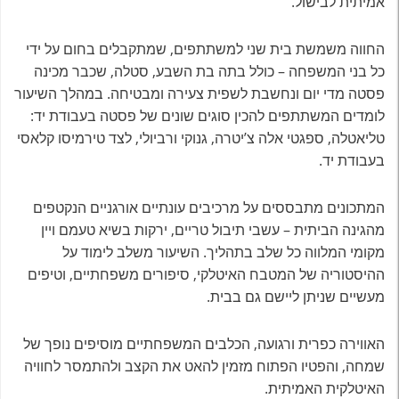
אמיתית לבישול.
החווה משמשת בית שני למשתתפים, שמתקבלים בחום על ידי
כל בני המשפחה – כולל בתה בת השבע, סטלה, שכבר מכינה
פסטה מדי יום ונחשבת לשפית צעירה ומבטיחה. במהלך השיעור
לומדים המשתתפים להכין סוגים שונים של פסטה בעבודת יד:
טליאטלה, ספגטי אלה צ’יטרה, גנוקי ורביולי, לצד טירמיסו קלאסי
בעבודת יד.
המתכונים מתבססים על מרכיבים עונתיים אורגניים הנקטפים
מהגינה הביתית – עשבי תיבול טריים, ירקות בשיא טעמם ויין
מקומי המלווה כל שלב בתהליך. השיעור משלב לימוד על
ההיסטוריה של המטבח האיטלקי, סיפורים משפחתיים, וטיפים
מעשיים שניתן ליישם גם בבית.
האווירה כפרית ורגועה, הכלבים המשפחתיים מוסיפים נופך של
שמחה, והפטיו הפתוח מזמין להאט את הקצב ולהתמסר לחוויה
האיטלקית האמיתית.