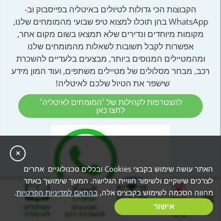
הקבוצות הכי גדולות לטיולים באיטליה בפייסבוק וב-
WhatsApp בהן תוכלו למצוא טיפ שבועי מהמומחים שלנו,
מקומות מיוחדים ונדירים שלא תמצאו בשום מקום אחר,
אפשרות לקבל תשובות לשאלות מהמומחים שלנו
ומהמטיילים המנוסים ביותר, מבצעים בלעדיים להשכרת
רכב, מבחר מסלולים של מטיילים משתפים, ועוד המון מידע
שישפר את הטיול שלכם לאיטליה!
להצטרפות לקהילות של ׳המומחים לאיטליה׳
לחצו כאן
×
האתר עושה שימוש בקבצי Cookies ובכלים טכנולוגיים אחרים
לצרכים שיווקיים ולשיפור חוויית הגלישה. המשך שימושך באתר
מהווה הסכמה לשימוש בקבצים אלה,
בהתאם למדיניות הפרטיות
.
בניית מסלול
אישור
המלצות
מבצעים
מסלולים
אישי
להשכרת רכב
לאיטליה