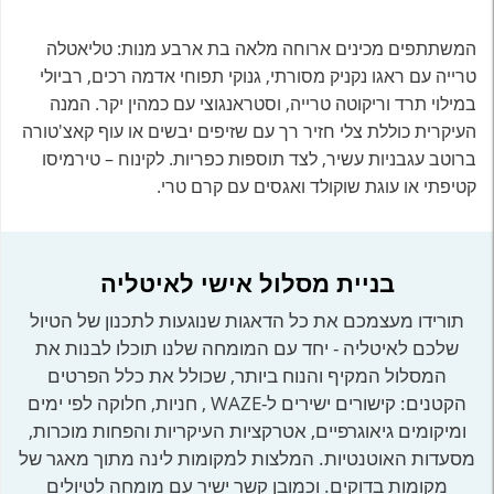
המשתתפים מכינים ארוחה מלאה בת ארבע מנות: טליאטלה
טרייה עם ראגו נקניק מסורתי, גנוקי תפוחי אדמה רכים, רביולי
במילוי תרד וריקוטה טרייה, וסטראנגוצי עם כמהין יקר. המנה
העיקרית כוללת צלי חזיר רך עם שזיפים יבשים או עוף קאצ'טורה
ברוטב עגבניות עשיר, לצד תוספות כפריות. לקינוח – טירמיסו
קטיפתי או עוגת שוקולד ואגסים עם קרם טרי.
בניית מסלול אישי לאיטליה
תורידו מעצמכם את כל הדאגות שנוגעות לתכנון של הטיול
שלכם לאיטליה - יחד עם המומחה שלנו תוכלו לבנות את
המסלול המקיף והנוח ביותר, שכולל את כלל הפרטים
הקטנים: קישורים ישירים ל-WAZE , חניות, חלוקה לפי ימים
ומיקומים גיאוגרפיים, אטרקציות העיקריות והפחות מוכרות,
מסעדות האוטנטיות. המלצות למקומות לינה מתוך מאגר של
מקומות בדוקים. וכמובן קשר ישיר עם מומחה לטיולים