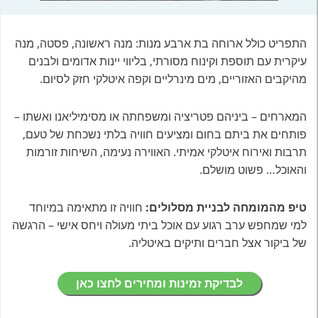
התפריט כולל ארוחה בת ארבע מנות: מנה ראשונה, פסטה, מנה
עיקרית עם תוספת וקינוח מסורתי, בליווי יינות אדומים ולבנים
מהיקבים האזוריים, מים מינרליים וקפה איטלקי חזק לסיום.
המארחים – ביניהם פטריציה ומשפחתה או מסימיליאנו ואשתו –
פותחים את ביתם בחום ומציעים חוויה בלתי נשכחת של טעם,
תרבות ואירוח איטלקי אמיתי. האווירה נעימה, השיחות זורמות
והאוכל… פשוט מושלם.
טיפ מהמומחה לבניית מסלולים:
חוויה זו מתאימה במיוחד
למי שמחפש ערב רגוע עם אוכל ביתי מעולה ויחס אישי – הרגשה
של ביקור אצל חברים ותיקים באיטליה.
לבדיקת זמינות ומחירים לחצו כאן