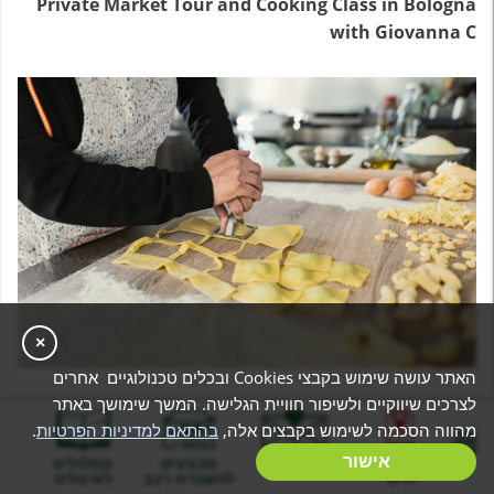
Private Market Tour and Cooking Class in Bologna
with Giovanna C
×
האתר עושה שימוש בקבצי Cookies ובכלים טכנולוגיים אחרים
לצרכים שיווקיים ולשיפור חוויית הגלישה. המשך שימושך באתר
מחיר:
החל מ־132$ לאדם
מהווה הסכמה לשימוש בקבצים אלה,
בהתאם למדיניות הפרטיות
.
מיקום:
שווקים ובתים פרטיים בבולוניה
בניית מסלול
אישור
המלצות
מבצעים
מסלולים
משך הפעילות:
3-4 שעות
אישי
להשכרת רכב
לאיטליה