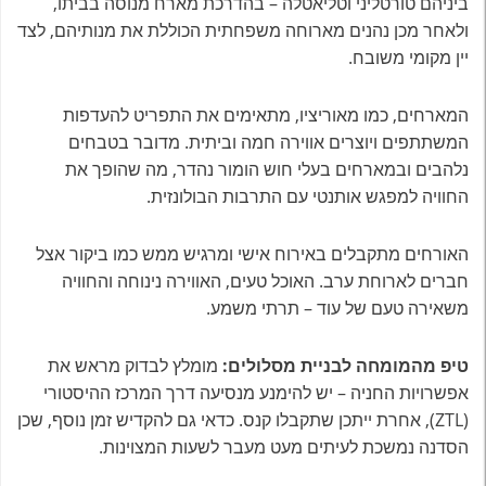
ביניהם טורטליני וטליאטלה – בהדרכת מארח מנוסה בביתו,
ולאחר מכן נהנים מארוחה משפחתית הכוללת את מנותיהם, לצד
יין מקומי משובח.
המארחים, כמו מאוריציו, מתאימים את התפריט להעדפות
המשתתפים ויוצרים אווירה חמה וביתית. מדובר בטבחים
נלהבים ובמארחים בעלי חוש הומור נהדר, מה שהופך את
החוויה למפגש אותנטי עם התרבות הבולונזית.
האורחים מתקבלים באירוח אישי ומרגיש ממש כמו ביקור אצל
חברים לארוחת ערב. האוכל טעים, האווירה נינוחה והחוויה
משאירה טעם של עוד – תרתי משמע.
טיפ מהמומחה לבניית מסלולים:
מומלץ לבדוק מראש את
אפשרויות החניה – יש להימנע מנסיעה דרך המרכז ההיסטורי
(ZTL), אחרת ייתכן שתקבלו קנס. כדאי גם להקדיש זמן נוסף, שכן
הסדנה נמשכת לעיתים מעט מעבר לשעות המצוינות.