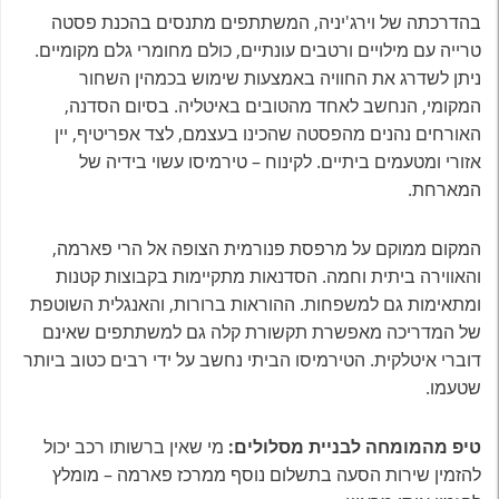
בהדרכתה של וירג'יניה, המשתתפים מתנסים בהכנת פסטה
טרייה עם מילויים ורטבים עונתיים, כולם מחומרי גלם מקומיים.
ניתן לשדרג את החוויה באמצעות שימוש בכמהין השחור
המקומי, הנחשב לאחד מהטובים באיטליה. בסיום הסדנה,
האורחים נהנים מהפסטה שהכינו בעצמם, לצד אפריטיף, יין
אזורי ומטעמים ביתיים. לקינוח – טירמיסו עשוי בידיה של
המארחת.
המקום ממוקם על מרפסת פנורמית הצופה אל הרי פארמה,
והאווירה ביתית וחמה. הסדנאות מתקיימות בקבוצות קטנות
ומתאימות גם למשפחות. ההוראות ברורות, והאנגלית השוטפת
של המדריכה מאפשרת תקשורת קלה גם למשתתפים שאינם
דוברי איטלקית. הטירמיסו הביתי נחשב על ידי רבים כטוב ביותר
שטעמו.
טיפ מהמומחה לבניית מסלולים:
מי שאין ברשותו רכב יכול
להזמין שירות הסעה בתשלום נוסף ממרכז פארמה – מומלץ