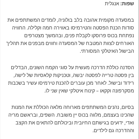
שפות:
אנגלית
במסעדה מקומית אהובה בלב בולוניה, לומדים המשתתפים את
סודות הכנת הפסטה והטירמיסו באווירה חמה וקלילה. החוויה
נפתחת בכוס פרוסקו לקבלת פנים, ובהמשך מצטרפים
האורחים לצוות המטבח של המסעדה וחווים מבפנים את תהליך
הבישול האיטלקי המסורתי.
הסדנה כוללת הדרכה מעשית על סוגי הקמח השונים, הבדלים
בין פסטה טרייה לפסטה יבשה, וטכניקות קלאסיות של לישה,
רידוד ובישול. לאחר מכן עוברים להכנת טירמיסו עשיר בשכבות
מסקרפונה וקקאו – קינוח איטלקי שאין שני לו.
בסיום, נהנים המשתתפים מארוחה מלאה הכוללת את המנות
שהכינו בעצמם, מלווה בכוס יין משובח. השפים, ובראשם מריה
ואדי, ידועים בגישתם החיובית וביכולתם להתאים את הקצב
וההדרכה גם לילדים.