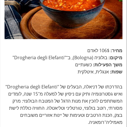
מחיר:
106$ לאדם
מיקום:
בולוניה (Bologna), ב־"Drogheria degli Elefanti"
משך הפעילות:
כשעתיים
שפות:
אנגלית, איטלקית
בהדרכתו של דניאלה, הבעלים של "Drogheria degli Elefanti"
ואיש גסטרונומיה ותיק עם ניסיון של למעלה מ־15 שנה, לומדים
המשתתפים להכין את מנות הדגל של המטבח הבולונזי: מרק
מסורתי, רוטב בולונזי, טורטליני וטליאטלה. החוויה כוללת לישת
בצק, הכנת הרטבים וטעימות של יינות אזוריים משובחים
מאמיליה־רומאניה.