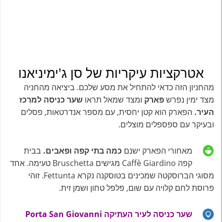
אטרקציות עיקריות של סן ג'ימיניאנו
מהחניון הזה כדאי להתחיל את מסע שלכם. ביציאה מהחניה
מצד ימין נפרש
פארק
ומצד שמאל תראו
שער כניסה למרכז
העיר.
הפארק הוא קטן יחסית, עם מספר אנדרטאות, פסלים
ובעיקר עם ספספלים מוצלים.
מאחורי הפארק ישנם
כמה בתי קפה ופאבים.
בבית
קפה Caffè Giardino מגישים Bruschetta טעימה. אחד
מסוגי הברוסקטה שמכינים בטוסקנה נקרא Fettunta. זוהי
פרוסת לחם קלויה עם שום, פלפל טחון ושמן זית.
שער כניסה לעיר העתיקה Porta San Giovanni