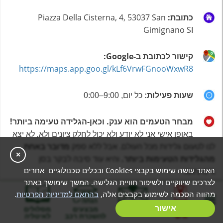
כתובת:
Piazza Della Cisterna, 4, 53037 San
Gimignano SI
קישור לכתובת ב-Google:
https://maps.app.goo.gl/kLf6VrwFGnooWxwR8
שעות פעילות:
כל יום, 9:00–0:00
מבחר הטעמים הוא ענק.
וכאן-הגלידה טעימה ביותר!
באופן אישי אני לא יודע ולא יכול לחלק ציונים ולא, לא יצא
לנו לטעום גלידות מכל העולם. אבל ללא ספק
מדובר באחת
×
מהגלידות הטעימות ביותר.
והיא עוד סיבה לבקר בסן
האתר עושה שימוש בקבצי Cookies ובכלים טכנולוגיים אחרים
ג'ימיניאנו.
לצרכים שיווקיים ולשיפור חוויית הגלישה. המשך שימושך באתר
מהווה הסכמה לשימוש בקבצים אלה,
בהתאם למדיניות הפרטיות
.
בניית מסלול
אישור
המלצות
מבצעים
מסלולים
אישי
להשכרת רכב
לאיטליה