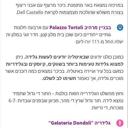
במרכזה נמצאת באר מתומנת. כיכר מרוצף עם אבני ריצוף
בצורת משולש שהולכות מצמצמות לקראת Dell Castello.
בבניין מרהיב Palazzo Tortoli
עם ארבעה חלונות
גותיים ייחודיים כיום שוכן בית מלון קטן. חדר זוגי במלון זה
יעלה החל מ-111 יורו ליום
כמובן כולנו יודעים
שבאיטליה יודעים לעשות גלידה.
ניתן
למצוא
גלידות טעימות ביותר בשווקים, קיוסקים ובגלידריות
כמעט בכל עיר ועיירה באיטליה. בכיכר נמצאים כמה דוכנים אשר
מוכרים גלידה, אך כאמור
תשימו לב לשלט.
וחוץ מהשלט הגלידרייה הזאת בולטת – התור די גדול שתמיד
נמצא לידה. תור גדול שרץ די מהר, מכיוון שבפנים עובדות -6-7
מוכרות, די זריזות.
גלידריה "Gelateria Dondoli"