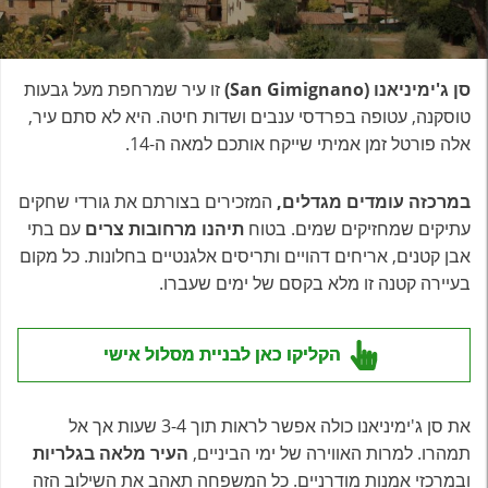
סן ג'ימיניאנו (San Gimignano)
זו עיר שמרחפת מעל גבעות
טוסקנה, עטופה בפרדסי ענבים ושדות חיטה. היא לא סתם עיר,
אלה פורטל זמן אמיתי שייקח אותכם למאה ה-14.
במרכזה עומדים מגדלים,
המזכירים בצורתם את גורדי שחקים
עתיקים שמחזיקים שמים. בטוח
תיהנו מרחובות צרים
עם בתי
אבן קטנים, אריחים דהויים ותריסים אלגנטיים בחלונות. כל מקום
בעיירה קטנה זו מלא בקסם של ימים שעברו.
הקליקו כאן לבניית מסלול אישי
את סן ג'ימיניאנו כולה אפשר לראות תוך 3-4 שעות אך אל
תמהרו. למרות האווירה של ימי הביניים,
העיר מלאה בגלריות
ובמרכזי אמנות מודרניים. כל המשפחה תאהב את השילוב הזה