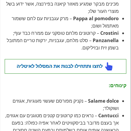
מכינים מבקר שמגיע מאזור קיאנה בפירנצה, אשר ידוע בשל
מוצרי העור שלו;
Pappa al pomodoro
– מרק עגבניות עם לחם ששמור
מאתמול ושום;
Сrostini
– קרוטונים מלחם טוסקני עם ממרח כבד עוף;
Panzanella
– סלט מלחם, עגבניות, ירקות טריים המתובל
בשמן זית ובזיליקום.
לחצו ותתחילו לבנות את המסלול לאיטליה
קינוחים
:
Salame dolce
– נקניק מפורסם שעשוי מעוגיות, אגוזים
ושוקולד;
Cantucci
– נראים כמו קרוטונים קטנים מטוגנים עם אגוזים,
אך בעצם מדובר בביסקוויטים לאחר אפיה כפולה: בפעם
הראשונה אופים אותם בשלמותם ובפעם השניה חתוכים