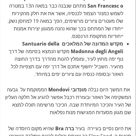
San Francesc o
מתחם שנבנה כבר במאה ה13 במטרה
לשמש כמנזר הצמוד לכנסיה, אשר את את חלק מהקירות
שלו מעטרים ציורים מרשימים, הפך במאה 19 למחסן נשק.
ייחודו של המתחם בכך שהוא נהנה ממגוון יצירות אמנות
ייחודיות מתקופת הרנסנס.
מקדש המדונה של המלאכים Santuario della
Madonna degli Angeli
מקדש הנמצא בסיומה של דרך
נוף יפה מחוץ לעיר, ומומלץ להנות מהדרך בדרך החוצה
מהעיר. השביל יחשוף אתכם אל דרך יפה עם תצפיות לכל
האזור ובסופה כנסיה עם ציורים יפים במיוחד.
את המשך היום נבלה
מונדובי Mondovi
הממוקמת על גבעה
המשקיפה אל האזור ובעזרת רכבל אפשר להגיע אל חלקה העליון
של העיר והכיכר המיוחדת שבה. הכיכר מרשימה תוכלו למצא
שם מגוון מסעדות המגישות מנות נפלאות
את היום נסיים בעיירה בעיר
ברה Bra
שהיא מקום היוסדה של