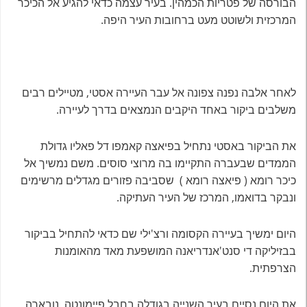
הבורסה של פטריות הכמהין. בעיר עצמה כדאי להגיע אל הכיכר
המרכזית ולשוטט מעט ברחובות העיר היפה.
לאחר אלבה נפנה צפונה אל עבר העיירה אסטי, מטיילים רבים
משלבים ביקור באחד היקבים הנמצאים בדרך לעיירה.
את הביקור באסטי נתחיל בפיאצה קאמפו דל פאליו גדולת
הממדים שבעברה התקיימו בה מרוצי סוסים. משם נמשיך אל
כיכר רומא ( פיאצה רומא ) שסביבה פזורים מגדלים מרשימים
ונבקר בדואמו, המרכז של העיר העתיקה.
היום ימשיך בעיירה הקסומה ורצ'ילי שם כדאי להתחיל בביקור
בבזיליקה די סנט'אנדריאנה המושפעת מאד מהאומנות
הצרפתית.
את היום נסיים בעיר השנייה בגודלה בחבל פיימונטה, נובארה,