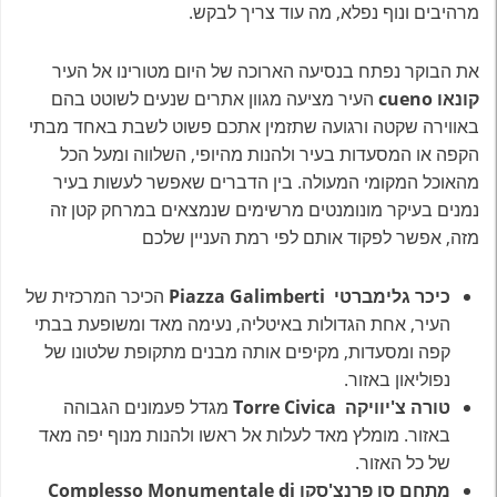
מרהיבים ונוף נפלא, מה עוד צריך לבקש.
את הבוקר נפתח בנסיעה הארוכה של היום מטורינו אל העיר
קונאו cueno
העיר מציעה מגוון אתרים שנעים לשוטט בהם
באווירה שקטה ורגועה שתזמין אתכם פשוט לשבת באחד מבתי
הקפה או המסעדות בעיר ולהנות מהיופי, השלווה ומעל הכל
מהאוכל המקומי המעולה. בין הדברים שאפשר לעשות בעיר
נמנים בעיקר מונומנטים מרשימים שנמצאים במרחק קטן זה
מזה, אפשר לפקוד אותם לפי רמת העניין שלכם
כיכר גלימברטי Piazza Galimberti
הכיכר המרכזית של
העיר, אחת הגדולות באיטליה, נעימה מאד ומשופעת בבתי
קפה ומסעדות, מקיפים אותה מבנים מתקופת שלטונו של
נפוליאון באזור.
טורה צ'יוויקה Torre Civica
מגדל פעמונים הגבוהה
באזור. מומלץ מאד לעלות אל ראשו ולהנות מנוף יפה מאד
של כל האזור.
מתחם סן פרנצ'סקו Complesso Monumentale di