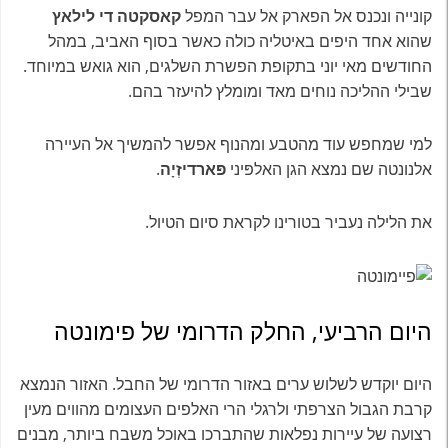
קונייה ונכנס אל הפארק אל עבר המפל
קאסקטה די לילאץ
שהוא אחד היפים באיטליה כולה כאשר בסוף האביב, במהל
החודשים מאי יוני בתקופת הפשרת השלגים, הוא גואש במיוחד.
שבילי ההליכה נוחים מאד ומומלץ להיעזר בהם.
למי שמחפש עוד מהטבע ומהנוף אפשר להמשיך אל העיירה
אלנונטה שם נמצא הגן האלפּיני
פּארדיזְיָה
.
את הלילה נעביר בטורינו לקראת סיום הטיול.
היום הרביעי, החלק הדרומי של פימונטה
היום יוקדש לשלוש ערים באזור הדרומי של החבל. האזור הנמצא
קרבת הגבול הצרפתי ולרגלי הרי האלפים העצומים מהווים מעין
רצועה של עיירות נפלאות שהתברכו באוכל משבח ביותר, מבנים