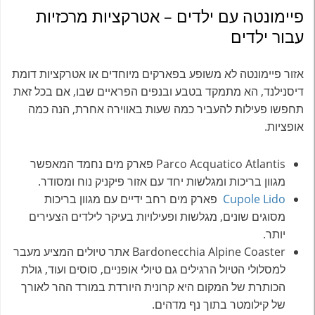
פיימונטה עם ילדים – אטרקציות מרכזיות
עבור ילדים
אזור פיימונטה לא משופע בפארקים מיוחדים או אטרקציות דומת
דיסנילנד, הא מתמקד בטבע ובנפים הפראיים שבו, אם בכל זאת
תחפשו פעילות להעביר כמה שעות באווירה אחרת, הנה כמה
אופציות.
Parco Acquatico Atlantis‬
פארק מים נחמד המאפשר
מגוון בריכות ומגלשות יחד עם אזור פיקניק נוח ומסודר.
Cupole Lido‬
פארק מים רחב ידיים עם מגוון בריכות
מסוגים שונים, מגלשות ופעילויות בעיקר לילדים הצעירים
יותר.
Bardonecchia Alpine Coaster
אתר טיולים המציע מעבר
למסלולי הטיול הרגילים גם טיולי אופניים, סוסים ועוד, גולת
הכותרת של המקום היא קרונית היורדת במורד ההר לאורך
של קילומטר בתוך נף מדהים.