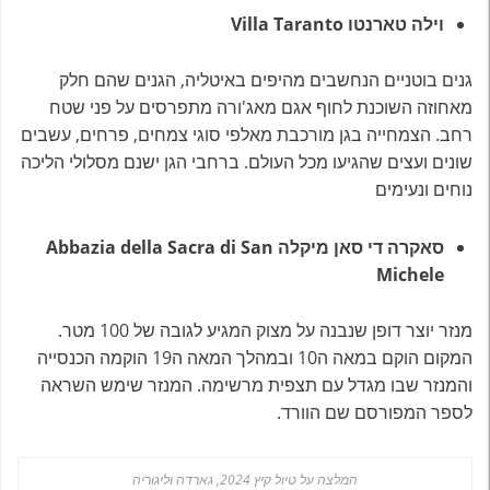
וילה טארנטו
Villa Taranto
גנים בוטניים הנחשבים מהיפים באיטליה, הגנים שהם חלק
מאחוזה השוכנת לחוף אגם מאג'ורה מתפרסים על פני שטח
רחב. הצמחייה בגן מורכבת מאלפי סוגי צמחים, פרחים, עשבים
שונים ועצים שהגיעו מכל העולם. ברחבי הגן ישנם מסלולי הליכה
נוחים ונעימים
סאקרה די סאן מיקלה Abbazia della Sacra di San
Michele
מנזר יוצר דופן שנבנה על מצוק המגיע לגובה של 100 מטר.
המקום הוקם במאה ה10 ובמהלך המאה ה19 הוקמה הכנסייה
והמנזר שבו מגדל עם תצפית מרשימה. המנזר שימש השראה
לספר המפורסם שם הוורד.
המלצה על טיול קיץ 2024, גארדה וליגוריה