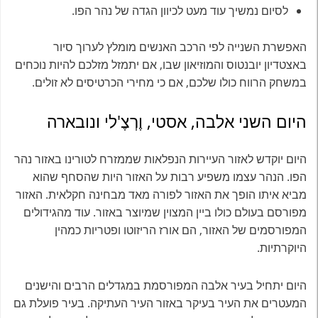
לסיום נמשיך עוד מעט לכיוון הגדה של נהר הפו.
האפשרת השנייה לפי הרכב האנשים מומלץ לערוך סיור
באצטדיון יובנטוס והמוזיאון שבו, אם יתמזל מזלכם להיות נוכחים
במשחק הרווח כולו שלכם, אם כי מחירי הכרטיסים לא זולים.
היום השני אלבה, אסטי, וֶרְצֶ'לי ונובארה
היום יוקדש לאזור העיירות הנפלאות שממזרח לטורינו באזור נהר
הפו. הנהר עצמו משפיע רבות על האזור היות שהסחף שהוא
מביא איתו הופך את האזור לפורה מאד מבחינה חקלאית. האזור
מפורסם בעולם כולו ביין המצוין שמיוצר באזור. עוד מהגידולים
המפורסמים של האזור, הם אורז הריזוטו ופטריות כמהין
היוקרתיות.
היום יתחיל בעיר אלבה המפורסמת במגדלים הרבים והישנים
המעטרים את העיר בעיקר באזור העיר העתיקה. בעיר פועלת גם