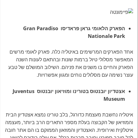
הפארק הלאומי גראן פראדיסו
Gran Paradiso
Nationale Park
אחד הפארקים המרשימים באיטליה כלה. פארק לאומי מרשים
המאפשר מסלולי טיול ברמות שונות ובהתאם לעונות השנה
הפארק והחיים בו משנים את פניהם. השילוב המושלם של טבע
עוצר נשימה עם מסלולים נוחים ומגוון אפשרויות.
אצטדיון יובנטוס בטורינו ומוזיאון יובנטוס
Juventus
Museum
איטליה נחשבת מעצמת כדורגל, בלב טורינו נמצא אצטדיון הבית
והמוזיאון של הקבוצה בעלת מספר התארים הרב ביותר, מעצמה
איטלקית ואירופית. האצטדיון והמוזאון הממוקם בו הם אתר חובה
לכל חובב ספורט וחובב תרבות בכלל. אם עולה בידיכם להשיג