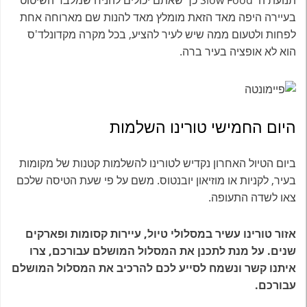
תנועת ה
Slow Food
כך שאתם יכולים להניח שמלבד השיטוט
בעיירה היפה מאד הזאת מומלץ מאד להנות שם מארוחה אחת
לפחות ולטעום ממה שיש לעיר להציע, בכל מקרה מקדונלד'ס
הוא לא אופציה בעיר ברה.
היום החמישי טורינו השלמות
ביום הטיול האחרון נקדיש לטורינו להשלמות קטנות של מקומות
בעיר, לקניות או מוזיאון יובנטוס. משם על פי שעת הטיסה שלכם
צאו לשדה התעופה.
אזור טורינו עשיר במסלולי טיול, עיירות קסומות ופארקים
שנים. על מנת לתכנן את המסלול המושלם עבורכם, צרו
איתנו קשר ונשמח לסייע לכם להרכיב את המסלול המושלם
עבורכם.