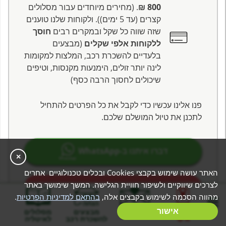
800 ₪
. (מחירים מיוחדים עבור מסלולים
קצרים (עד 5 ימים)). ולקוחות שלנו טוענים
שזה שווה כל שקל ובמקרים רבים
חוסך
ללקוחות אלפי שקלים
(מבצעים
בלעדיים להשכרת רכב, המלצות למקומות
לינה יותר זולים, הימנעות מקנסות, וטיפים
שיכולים לחסוך הרבה כסף)
פנו אלינו עכשיו כדי לקבל את כל הפרטים להתחיל
לתכנן את טיול המושלם שלכם.
דברו איתנו ב-WhatsApp
×
האתר עושה שימוש בקבצי Cookies ובכלים טכנולוגיים אחרים
לצרכים שיווקיים ולשיפור חוויית הגלישה. המשך שימושך באתר
לפרטים נוספים לחצו כאן
מהווה הסכמה לשימוש בקבצים אלה,
בהתאם למדיניות הפרטיות
.
בניית מסלול
אישור
המלצות
מבצעים
מסלולים
אישי
להשכרת רכב
לאיטליה
צרו קשר