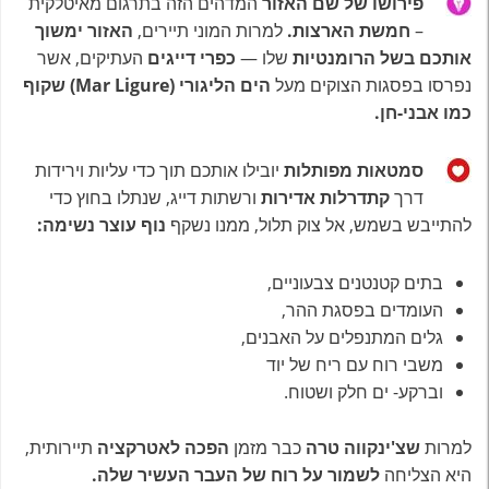
פירושו של שם האזור
המדהים הזה בתרגום מאיטלקית
–
חמשת הארצות.
למרות המוני תיירים,
האזור ימשוך
אותכם בשל הרומנטיות
שלו —
כפרי דייגים
העתיקים, אשר
נפרסו בפסגות הצוקים מעל
הים הליגורי (Mar Ligure) שקוף
כמו אבני-חן.
סמטאות מפותלות
יובילו אותכם תוך כדי עליות וירידות
דרך
קתדרלות אדירות
ורשתות דייג, שנתלו בחוץ כדי
להתייבש בשמש, אל צוק תלול, ממנו נשקף
נוף עוצר נשימה:
בתים קטנטנים צבעוניים,
העומדים בפסגת ההר,
גלים המתנפלים על האבנים,
משבי רוח עם ריח של יוד
וברקע- ים חלק ושטוח.
למרות
שצ'ינקווה טרה
כבר מזמן
הפכה לאטרקציה
תיירותית,
היא הצליחה
לשמור על רוח של העבר
העשיר שלה.