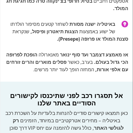
אספקטים חיוביים
בטיול חרופי בצ'ינקווה טרה כמו חגיגת חג
המולד.
באיטליה ישנה מסורת
לשחזר קטעים מסיפור הולדתו
של ישוע באמצעות
הצגות תיאטרון ופיסול,
שנקראת
סצנת המולד או פרזפה (Presepe).
אז מאמצע דצמבר ועד סוף ינואר
מאנארולה
הופכת לפרזפה
הכי גדול בעולם.
בערב, כאשר
פסלים מוארים והרים זורחים
עם אלפי אורות,
המחזה הופך לעוד יותר מרשים.
אל תסגרו רכב לפני שתיכנסו לקישורים
הסודיים באתר שלנו
כאן תמצאו קישורים סודיים להנחות בלעדיות על השכרת רכב
באיטליה – מחירים אטרקטיביים במיוחד, הזמינים
רק
לגולשי האתר
, כולל גישה להזמנה עם יחס VIP דרך סוכן