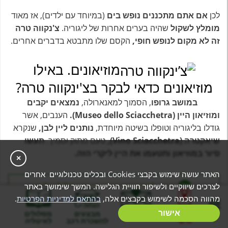
לכן
אם אתם מתכננים נופש בים
(במיוחד עם ילדים), אז מאוד
מומלץ לשקול
שהיה בערים אחרות של ליגוריה.
צ'נקווה טרה
זה לא מקום לנופש חופי,
הקסם שלו מתבטא בדברים אחרים.
מוזיאונים. באילו
מוזיאונים כדאי לבקר בצ'ינקווה טרה?
במושב גרופו
, הסמוך למאנארולה,
נמצאים יקבים
ומוזיאון היין (Museo dello Sciacchetra).
הענבים, אשר
גודלו בליגוריה וטופלו בשיטה מיוחדת,
נותנים ליין לבן,
שנקרא
שיאקטרה (Vino Sciacchetra),
טעם מתוק וסמיך.
תעשו
סיור במוזיאון ותטעמו את היין ליקרי הזה.
×
האתר עושה שימוש בקבצי Cookies ובכלים טכנולוגיים אחרים
לצרכים שיווקיים ולשיפור חוויית הגלישה. המשך שימושך באתר
בואו לבנות יחד איתי את המסלול שלכם
מהווה הסכמה לשימוש בקבצים אלה,
בהתאם למדיניות הפרטיות
.
בניית מסלול
אישור
המלצות
מבצעים
מסלולים
המוזיאון נמצא בכתובת:
Via Antonio Discovolo
אישי
להשכרת רכב
לאיטליה