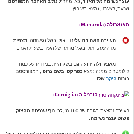
עוצר נשימה אל האזור,
כאן מתחיל
נתיב האהבה המפורסם
שכעת, לצערנו, נמצא בשיפוץ.
מאנארולה (Manarola)
העיירה האהובה עלינו
– אולי בשל נגישותה
ותצפית
מדהימה,
ואולי בגלל מראה של העיר בשעות הערב.
מאנארולה ידועה גם בשל היין.
במרחק של כמה
קילומטרים ממנה נמצא
כפר קטן בשם גרופו,
המפורסמם
בזכות
היקב
שלו.
קורניליה (Corniglia)
העיירה נמצאת בגובה של 100 מ', לכן
נוף שנפתח מהצוק
פשוט עוצר נשימה.
אל הפסגה ניתן
לעלות באמצעות סולם לארדרינה בעל