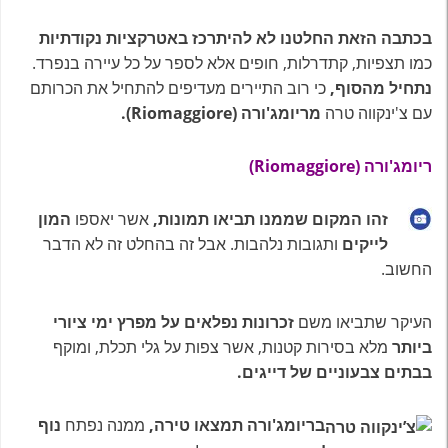
בכתבה הזאת החלטנו לא להיתרכז באטרקציות נקודתיות
כמו תצפיות, קתדרלות, חופים אלא לספר על כל עיירה בנפרד.
נתחיל מהסוף,
כי רוב התיירים מעדיפים להתחיל את הכרותם
עם צ'ינקווה טרה
מריומג'ורה (Riomaggiore).
ריומג'ורה (Riomaggiore)
זהו המקום שממנו תביאו תמונות,
אשר יאספו
המון
לייקים
ותגובות נלהבות. אבל זה בהחלט זה לא הדבר
החשוב.
העיקר שתביאו משם
זכרונות נפלאים על מפרץ ימי ציורי
ביותר
מלא בסירות קטנות, אשר צפות על גלי תכלת, ומוקף
בבתים צבעוניים של דייגים.
בריומג'ורה תמצאו טירה,
ממנה נפתח
נוף