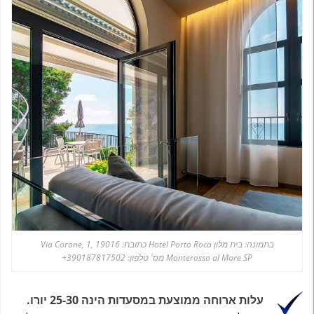
בתמונה: בית מלון Hotel Porto Roca כתובת: Via Corone, 1, 19016
Monterosso al Mare SP מס' טלפון: 390187817502+
עלות ארוחה ממוצעת במסעדות הינה 25-30 יורו.