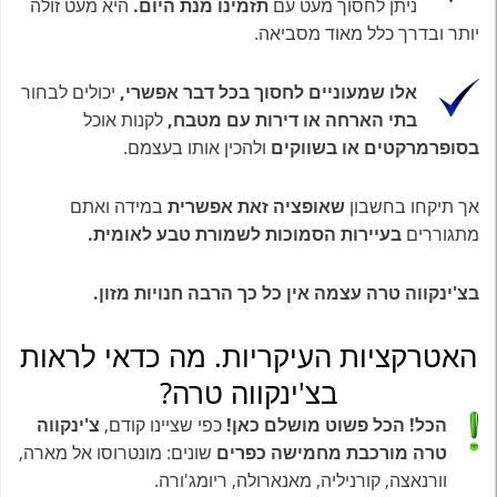
ניתן לחסוך מעט עם
תזמינו מנת היום.
היא מעט זולה
יותר ובדרך כלל מאוד מסביאה.
אלו שמעוניים לחסוך בכל דבר אפשרי,
יכולים לבחור
בתי הארחה או דירות עם מטבח,
לקנות אוכל
בסופרמרקטים או בשווקים
ולהכין אותו בעצמם.
אך תיקחו בחשבון
שאופציה זאת אפשרית
במידה ואתם
מתגוררים
בעיירות הסמוכות לשמורת טבע לאומית.
בצ'ינקווה טרה עצמה אין כל כך הרבה חנויות מזון.
האטרקציות העיקריות. מה כדאי לראות
בצ'ינקווה טרה?
הכל! הכל פשוט מושלם כאן!
כפי שציינו קודם,
צ'ינקווה
טרה מורכבת מחמישה כפרים
שונים: מונטרוסו אל מארה,
וורנאצה, קורניליה, מאנארולה, ריומג'ורה.