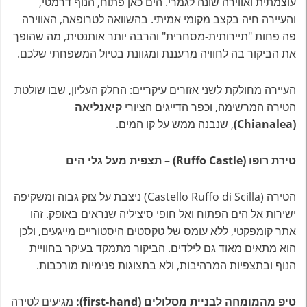
עוצמתית ואווירה שונה לגמרי. הים כאן פתוח, הנוף דרמטי,
והעיירה חיה בקצב מקומי אמיתי. בהשוואה לטרופאה, האווירה
פה פחות "תיירותית-מסחרית" והרבה יותר אותנטית, מה שהופך
את הביקור בה לחוויה מרעננת ומגוונת בטיול המשפחתי שלכם.
העיירה מחולקת לשני אזורים עיקריים: החלק העליון, שבו שולטת
הטירה המרשימה, וכפר הדייגים הציורי
קיאנליאה
(Chianalea)
, שנבנה ממש על קו המים.
טירת רופו (Ruffo Castle) – תצפית מעל גלי הים
הטירה (Castello Ruffo di Scilla) ניצבת על צוק גבוה ומשקיפה
ישירות אל הים הפתוח ואל חופי סיציליה שנראים באופק. זהו
אתר קומפקטי, ללא עומס של טקסטים היסטוריים מייגעים, ולכן
הוא מתאים מאוד גם לילדים. הביקור מתמקד בעיקר בחוויית
הנוף ובתצפיות המרהיבות, ולא בתצוגות פנימיות מורכבות.
טיפ מהמומחה לבניית מסלולים (first-hand):
מגיעים לטירה