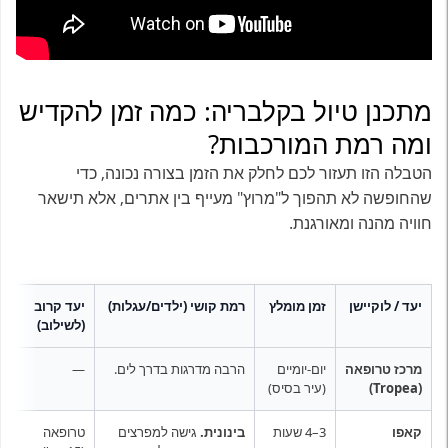
מתכנן טיול בקלבריה: כמה זמן להקדיש
ומה רמת המורכבות?
הטבלה הזו תעזור לכם לחלק את הזמן בצורה נכונה, כדי
שהחופשה לא תהפוך ל"מרוץ" מעייף בין אתרים, אלא תישאר
חוויה מהנה ומאורגנת.
יעד / לוקיישן
זמן מומלץ
רמת קושי (ילדים/עגלות)
יעד קרוב
ט
(לשילוב)
מרכז טרופאה
יום-יומיים
הרבה מדרגות בדרך לים.
—
(Tropea)
(עיר בסיס)
א
קאפו
3–4 שעות
בינונית.
גישה למפרצים
טרופאה
ה