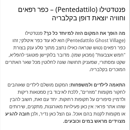
פנטדטילו (Pentedattilo) – כפר רפאים
וחוויה יוצאת דופן בקלבריה
מה הופך את המקום הזה למיוחד כל כך?
פנטדטילו
(Pentedattilo Ghost Village) הוא לא עוד כפר איטלקי; זהו
כפר רפאים נטוש שנראה כאילו נחצב מתוך סלע ענק בצורת
"חמש אצבעות" (ומכאן שמו). מדובר בלוקיישן פוטוגני להפליא,
שקט ומסתורי, שמעניק תחושה שונה לחלוטין מכל שאר האתרים
המוכרים בקלבריה.
התאמה לילדים ולמשפחות:
המקום מושלם לילדים שאוהבים
לחקור מקומות "מוזרים", ללכת לאיבוד בין סמטאות ריקות
ולדמיין סיפורים על תקופות רחוקות. יחד עם זאת, חשוב להבין
שזהו אתר פראי: אין כאן פעילויות מאורגנות, מתקנים, שירותים
או מקומות לקנות בהם אוכל. גם הצל כאן נדיר, ולכן
חובה להגיע
מצוידים מראש במים וכובעים.