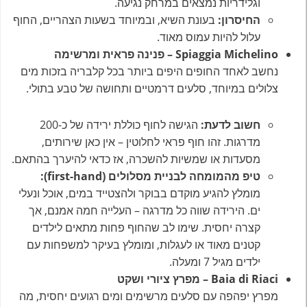
וגלידריות נמצאים במרחק נגיעה.
החיסרון:
בעונת השיא, ובמיוחד בשעות הצהריים, החוף
עלול להיות עמוס מאוד.
Spiaggia Michelino – פנינה פראית ומרשימה
נחשב לאחד החופים היפים ביותר בכל קלבריה בזכות מים
צלולים במיוחד, סלעים דרמטיים ותחושה של טבע בתולי.
חשוב לדעת:
הגישה לחוף כוללת ירידה של כ-200
מדרגות. זהו חוף פראי לחלוטין – אין כאן שירותים,
מסעדות או שמשיות להשכרה, אז כדאי להיערך בהתאם.
טיפ מהמומחה לבניית מסלולים (first-hand):
מומלץ להגיע מוקדם בבוקר ולהצטייד במים, אוכל ונעלי
ים. הירידה שווה כל מדרגה – העלייה חמה אמנם, אך
קצרה יחסית. שימו לב שהחוף פחות מתאים לילדים
קטנים מאוד או לעגלות, ומומלץ בעיקר למשפחות עם
ילדים מגיל 7 ומעלה.
Baia di Riaci – מפרץ ציורי ושקט
מפרץ יפהפה עם סלעים מרשימים ומים רגועים יחסית, מה