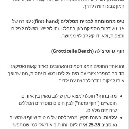
המון צבע וחוויה לדרך.
טיפ מהמומחה לבניית מסלולים (first-hand):
עצירה של
15–20 דקות מספיקה כאן בהחלט. זהו לוקיישן מושלם לצילום
ותצפית, ולאו דווקא לבילוי ממושך.
חוף גרוטיצ'לה (Grotticelle Beach)
זהו אחד החופים המפורסמים והאהובים באזור קאפו ואטיקאנו.
מדובר במפרץ ציורי עם מים צלולים ורגועים יחסית, מה שהופך
אותו למקום נהדר לרחצה עם ילדים.
מה בחוף?
תוכלו למצוא כאן שילוב מאוזן בין אזורים
חופשיים ("חוף פתוח") לבין חופים מוסדרים הכוללים
שירותים מלאים.
עלויות:
בעונת הקיץ, מחיר לסט של מיטות שיזוף ושמשייה
נע סביב
25-35 אירו
ליום. זהו חוף אידיאלי למי שמחפש