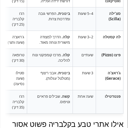
ואטיקאנו
דורשת ירידה ועלייה.
(15 דק')
ש
סצ’ילה
4–5 שעות
בינונית.
הפרשי גובה
רג'ו
ה
(Scilla)
ומדרכות צרות.
קלבריה
(Chianalea) ברגל.
(25 דק')
לה קסטלה
2–3 שעות
קלה.
הדרך למצודה
ג'ראצ'ה
א
מישורית ונוחה מאוד.
(שעה וחצי)
י
פיצו (Pizzo)
שעתיים
קלה.
מרכז קומפקטי ונוח
טרופאה
ס
להליכה.
(30 דק')
(Piedigrotta) ורק אז אוכלים "טרטופו" בכיכר.
ג'ראצ'ה
3 שעות
בינונית.
אבני ריצוף
סטילו
ח
(Gerace)
(מטלטל עגלות).
(שעה
ה
נסיעה)
פנטדטילו
שעה אחת
קשה.
שבילים פראיים
רג'ו
א
וטיפוס.
קלבריה
ו
(35 דק')
אילו אתרי טבע בקלבריה פשוט אסור