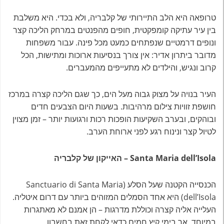
טרופאה היא הלב התיירותי של קלבריה, ולא בכדי. היא משלבת
בין עיר עתיקה קומפקטית, חופים מהפנטים במרחק הליכה קצר
ונופים דרמטיים שנפתחים כמעט מכל פינה. עבור משפחות
מדובר ביתרון אדיר: אין צורך בנסיעות ארוכות ומתישות, הכל
קרוב ונגיש, והילדים לא מתעייפים מהמעברים.
העיר בנויה על מצוק גבוה מעל הים, כך שגם הליכה קצרה במרכז
חושפת זוויות צילום מרהיבות. בשעות היום הצבעים חדים
ובוהקים, ובערב השקיעות הופכות רכות ורגועות יותר – זמן מצוין
לטיול קצר ונינוח רגע לפני ארוחת הערב.
Santa Maria dell’Isola – האייקון של קלבריה
הכנסייה הקטנה שעל הסלע (Sanctuario di Santa Maria
dell’Isola) היא אחד הסמלים המזוהים ביותר עם דרום איטליה.
העלייה אליה קצרה וכוללת מדרגות – הן אמנם לא מאתגרות
במיוחד, אך בימי קיץ חמים כדאי לקחת זאת בחשבון.