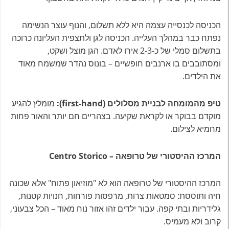
הכניסה לכנסייה עצמה היא ללא תשלום, והנוף עוצר הנשימה
נפתח כבר במהלך העלייה. הכניסה לגן ולתצפית העליונה כרוכה
בתשלום סמלי של כ-2-3 אירו לאדם. הגן מוצל ושקט,
ומסתובבים בו ארנבים חופשיים – בונוס נהדר שמשמח מאוד
את הילדים.
טיפ מהמומחה לבניית מסלולים (first-hand):
מומלץ להגיע
מוקדם בבוקר או לקראת שקיעה. בצהריים חם יותר והאור פחות
מחמיא לצילום.
המרכז ההיסטורי של טרופאה – Centro Storico
המרכז ההיסטורי של טרופאה הוא לא "מוזיאון פתוח" אלא שכונה
חיה ותוססת: סמטאות צרות, מרפסות פורחות, חנויות קטנות,
גלידריות ובתי קפה. עבור ילדים זהו אזור נוח מאוד – הכל צבעוני,
קרוב ולא מעמיס.