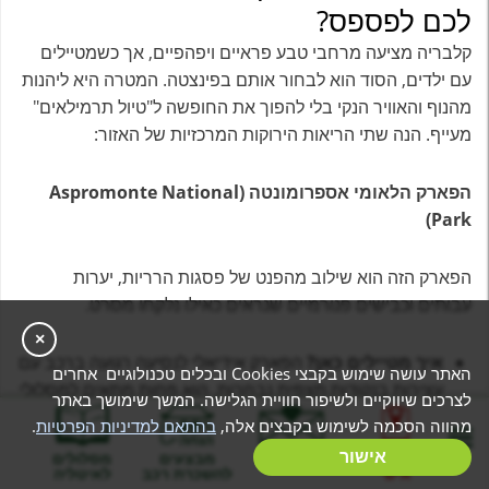
לכם לפספס?
קלבריה מציעה מרחבי טבע פראיים ויפהפיים, אך כשמטיילים
עם ילדים, הסוד הוא לבחור אותם בפינצטה. המטרה היא ליהנות
מהנוף והאוויר הנקי בלי להפוך את החופשה ל"טיול תרמילאים"
מעייף. הנה שתי הריאות הירוקות המרכזיות של האזור:
הפארק הלאומי אספרומונטה (Aspromonte National
Park)
הפארק הזה הוא שילוב מהפנט של פסגות הרריות, יערות
עבותים וכבישים פנורמיים שנראים כאילו נלקחו מסרט.
×
איך מטיילים כאן?
הפארק אידיאלי לנסיעה רגועה ברכב עם
האתר עושה שימוש בקבצי Cookies ובכלים טכנולוגיים אחרים
עצירות בנקודות תצפית נבחרות. הוא פחות מתאים למסלולי
לצרכים שיווקיים ולשיפור חוויית הגלישה. המשך שימושך באתר
הליכה ארוכים ומתישים עם ילדים, ויותר לחוויה של נוף
מהווה הסכמה לשימוש בקבצים אלה,
בהתאם למדיניות הפרטיות
.
עוצמתי מחלון הרכב ובנקודות עצירה קצרות.
בניית מסלול
אישור
המלצות
מבצעים
מסלולים
אישי
להשכרת רכב
לאיטליה