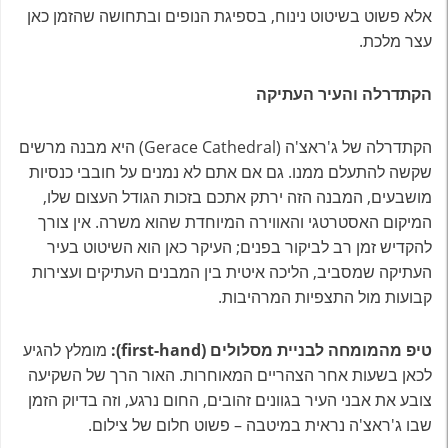
אלא פשוט בשיטוט נינוח, בספיגת הנופים ובתחושה שהזמן כאן
עצר מלכת.
הקתדרלה והעיר העתיקה
הקתדרלה של ג'ראצ'ה (Gerace Cathedral) היא מבנה מרשים
שקשה להתעלם ממנו. גם אם אתם לא נמנים על חובבי כנסיות
מושבעים, המבנה הזה ירתק אתכם בזכות הגודל העצום שלו,
המיקום האסטרטגי והאווירה המיוחדת שהוא משרה. אין צורך
להקדיש זמן רב לביקור בפנים; העיקר כאן הוא השיטוט בעיר
העתיקה שמסביב, הליכה איטית בין המבנים העתיקים ועצירות
קבועות מול התצפיות המרהיבות.
טיפ מהמומחה לבניית מסלולים (first-hand):
מומלץ להגיע
לכאן בשעות אחר הצהריים המאוחרות. האור הרך של השקיעה
צובע את אבני העיר בגוונים זהובים, החום נרגע, וזה בדיוק הזמן
שבו ג'ראצ'ה נראית במיטבה – פשוט חלום של צילום.