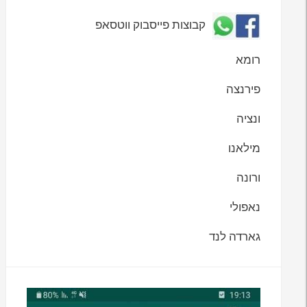
קבוצות פייסבוק ווטסאפ
רומא
פירנצה
ונציה
מילאנו
ורונה
נאפולי
גארדה לנד