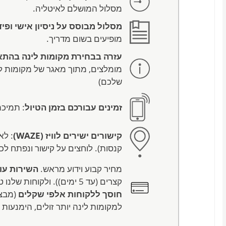
מסלול המושלם לאיטליה.
מסלול מבוסס על ניסיון אישי ופ
מופיעים בשום מדריך.
עזרה בבחירת מקומות לינה בהת
מומלצים, מתוך מאגר של מקומות לי
שלכם)
זמינים עבורכם בזמן הטיול
: תמיכ
קישורים ישירים לוויז (WAZE)
: לא
קנסות). לוחצים על קישור ונפתח לכ
מחיר קבוע וידוע מראש.
השירות עולה 0
קצרים (עד 5 ימים)). ולקוחות שלנו טוענים שזה שווה כל שקל ובמקרים רבים
חוסך ללקוחות אלפי שקלים
(מבצע
למקומות לינה יותר זולים, הימנעות