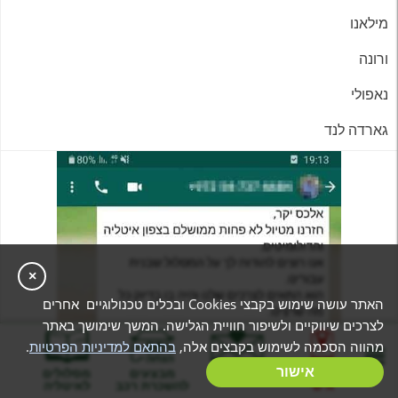
מילאנו
ורונה
נאפולי
גארדה לנד
×
האתר עושה שימוש בקבצי Cookies ובכלים טכנולוגיים אחרים
לצרכים שיווקיים ולשיפור חוויית הגלישה. המשך שימושך באתר
מהווה הסכמה לשימוש בקבצים אלה,
בהתאם למדיניות הפרטיות
.
בניית מסלול
אישור
המלצות
מבצעים
מסלולים
אישי
להשכרת רכב
לאיטליה