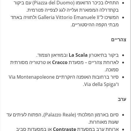
התחילו בכיכר הדואומו (Piazza del Duomo) עם ביקור
בקתדרלה המפוארת ועלייה לגג לצפייה פנורמית.
המשיכו ל־Galleria Vittorio Emanuele II ולחוויה באחד
מבתי הקפה ההיסטוריים.
צהריים
ביקור בתיאטרון
La Scala
ובמוזיאון הצמוד.
לארוחת צהריים – מסעדת
Cracco
או טרטוריה מסורתית
סמוכה.
סיור ברחובות האופנה היוקרתיים Via Montenapoleone
ו־Via della Spiga.
ערב
סיום בארמון המלכותי (Palazzo Reale), הפתוח לעיתים עד
שעות מאוחרות.
ארוחת ערב במסעדת
Contraste
או במסעדות סביב