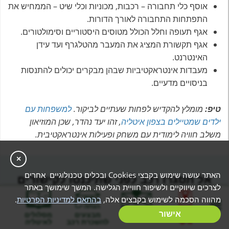
אוסף כלי תחבורה – רכבות, מכוניות וכלי שיט – הממחיש את
התפתחות התחבורה לאורך הדורות.
אגף תעופה וחלל הכולל מטוסים היסטוריים וסימולטורים.
אגף תקשורת המציג את המעבר מהטלגרף ועד עידן
האינטרנט.
מעבדות אינטראקטיביות שבהן מבקרים יכולים להתנסות
בניסויים מדעיים.
טיפ:
מומלץ להקדיש לפחות שעתיים לביקור.
למשפחות עם
ילדים שמטיילים בצפון איטליה
, זהו יעד נהדר, שכן המוזיאון
משלב חוויה לימודית עם משחק ופעילות אינטראקטיבית.
×
האתר עושה שימוש בקבצי Cookies ובכלים טכנולוגיים אחרים
אל תסגרו רכב לפני שתיכנסו לקישורים
לצרכים שיווקיים ולשיפור חוויית הגלישה. המשך שימושך באתר
הסודיים באתר שלנו
מהווה הסכמה לשימוש בקבצים אלה,
בהתאם למדיניות הפרטיות
.
כאן תמצאו קישורים סודיים להנחות בלעדיות על השכרת רכב
בניית מסלול
אישור
המלצות
מבצעים
מסלולים
באיטליה – מחירים אטרקטיביים במיוחד, הזמינים
רק
אישי
להשכרת רכב
לאיטליה