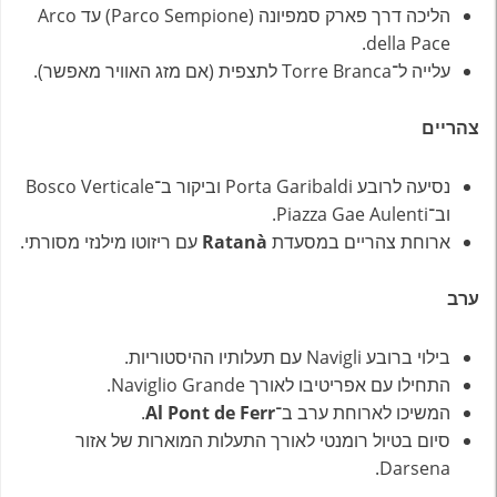
הליכה דרך פארק סמפיונה (Parco Sempione) עד Arco
della Pace.
עלייה ל־Torre Branca לתצפית (אם מזג האוויר מאפשר).
צהריים
נסיעה לרובע Porta Garibaldi וביקור ב־Bosco Verticale
וב־Piazza Gae Aulenti.
ארוחת צהריים במסעדת
Ratanà
עם ריזוטו מילנזי מסורתי.
ערב
בילוי ברובע Navigli עם תעלותיו ההיסטוריות.
התחילו עם אפריטיבו לאורך Naviglio Grande.
המשיכו לארוחת ערב ב־
Al Pont de Ferr
.
סיום בטיול רומנטי לאורך התעלות המוארות של אזור
Darsena.