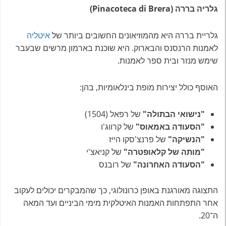
גלריה בררה (Pinacoteca di Brera)
גלריית בררה היא מהמוזיאונים החשובים ביותר של
איטליה
לאמנות הרנסנס והבארוק. היא שוכנת בארמון מרשים שבעבר
שימש מנזר ובית ספר לאמנות.
האוסף כולל יצירות מופת בינלאומיות, בהן:
"נישואי הבתולה"
של רפאל (1504)
"הסעודה באמאוס"
של קרווג'ו
"הנשיקה"
של פרנצ'סקו הייז
"מותה של קלאופטרה"
של קניאצ'י
"הסעודה האחרונה"
של רובנס
התצוגה מאורגנת באופן כרונולוגי, כך שהמבקרים יכולים לעקוב
אחר התפתחות האמנות האיטלקית מימי הביניים ועד המאה
ה־20.