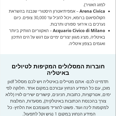
למזג האוויר).
Arena Civica
– אמפיתיאטרון היסטורי שנבנה בהשראת
הקולוסיאום ברומא, ויכול להכיל עד 30,000 צופים. כיום
נערכים בו אירועי ספורט ותרבות.
Acquario Civico di Milano
– האקווריום הוותיק ביותר
באיטליה, מציג מגוון יצורים ימיים עם דגש על הים התיכון
ואגמים בצפון איטליה.
חוברות המסלולים המקיפות לטיולים
באיטליה
תדמיינו לכם- אתם מטיילים באיטליה ויש לכם מסלול pdf
מוכן, עם כל המידע הנחוץ עבורכם במקום אחד. חלוקה לפי
ימים, אטרקציות, כתובות, חניונים, קישורים ישירים לוויז (ללא
צורך בהכנסת הכתובות באיטלקית), מסעדות, המלצות
למקומות לינה ועוד. פשוט להוריד מעצמכם את הלחץ- כל
המידע הנחוץ במקום 1 נגיש וקל לתפעול.