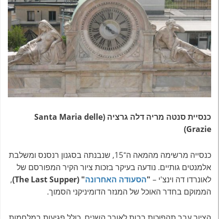
כנסיית סנטה מריה דלה גרציה (Santa Maria delle
Grazie)
כנסייה מרשימה מהמאה ה־15, שנבנתה בסגנון רנסנס ומשלבת
אלמנטים גותיים. נודעה בעיקר בזכות ציור הקיר המפורסם של
לאונרדו דה וינצ'י –
"
הסעודה האחרונה
" (The Last Supper)
,
הממוקם בחדר האוכל של המנזר הדומיניקני הסמוך.
הציור עבר תהפוכות רבות לאורך השנים, כולל פגיעות במלחמות