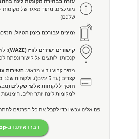
עזרה בבחירת מקומות לינה בהת
מומלצים, מתוך מאגר של מקומות לי
שלכם)
זמינים עבורכם בזמן הטיול
: תמיכ
קישורים ישירים לוויז (WAZE)
: לא
קנסות). לוחצים על קישור ונפתח לכ
מחיר קבוע וידוע מראש.
השירות עולה 0
קצרים (עד 5 ימים)). ולקוחות שלנו טוענים שזה שווה כל שקל ובמקרים רבים
חוסך ללקוחות אלפי שקלים
(מבצע
למקומות לינה יותר זולים, הימנעות
פנו אלינו עכשיו כדי לקבל את כל הפרטים להת
דברו איתנו ב-WhatsApp