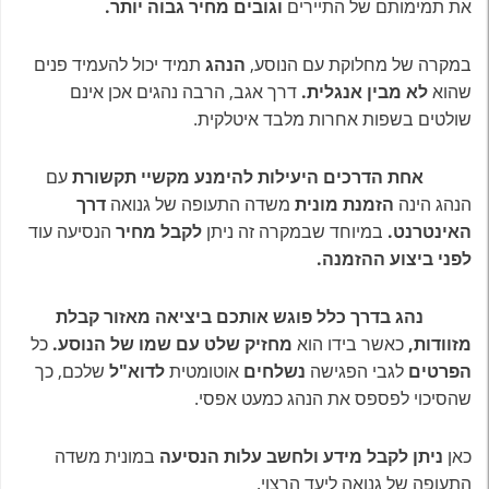
את תמימותם של התיירים
וגובים מחיר גבוה יותר.
במקרה של מחלוקת עם הנוסע,
הנהג
תמיד יכול להעמיד פנים
שהוא
לא מבין אנגלית.
דרך אגב, הרבה נהגים אכן אינם
שולטים בשפות אחרות מלבד איטלקית.
אחת הדרכים היעילות להימנע מקשיי תקשורת
עם
הנהג הינה
הזמנת מונית
משדה התעופה של גנואה
דרך
האינטרנט.
במיוחד שבמקרה זה ניתן
לקבל מחיר
הנסיעה עוד
לפני ביצוע ההזמנה.
נהג בדרך כלל פוגש אותכם ביציאה מאזור קבלת
מזוודות,
כאשר בידו הוא
מחזיק שלט עם שמו של הנוסע.
כל
הפרטים
לגבי הפגישה
נשלחים
אוטומטית
לדוא"ל
שלכם, כך
שהסיכוי לפספס את הנהג כמעט אפסי.
כאן
ניתן לקבל מידע ולחשב עלות הנסיעה
במונית משדה
התעופה של גנואה ליעד הרצוי.