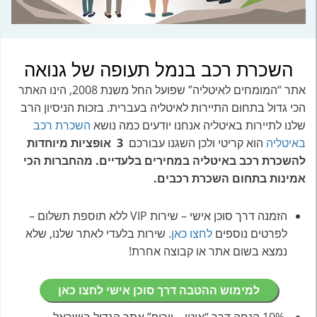
השכרת רכב בנמל תעופה של גנואה
אתר “המומחים לאיטליה” שפועל החל משנת 2008, הינו האתר
הכי גדול בתחום התיירות לאיטליה בעברית. בזכות הניסיון הרב
שלנו לתיירות באיטליה אנחנו יודעים כמה נושא
השכרת רכב
באיטליה
הוא קריטי ולכן השגנו עבורכם
3 אופציות מיוחדות
להשכרת רכב באיטליה במחירים בלעדיים. מהחברות הכי
אמינות בתחום השכרת רכבים.
הזמנה דרך סוכן אישי – שירות VIP ללא תוספת תשלום –
לפרטים נוספים
לחצו כאן
. שירות בלעדי לאתר שלנו, שלא
נמצא בשום אתר או קבוצה אחרת!
למימוש ההטבה דרך סוכן אישי לחצו כאן
10% הנחה דרך “אוטו – יורופ” אתר הגדול בישראל