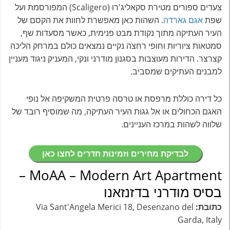
צעדים ספורים מטירת סקאליג'רו (Scaligero) המפורסמת ועל
שפת
אגם גארדה
. השהות כאן מאפשרת לחוות את הקסם של
העיר העתיקה מתוך נקודת מבט פנימית, כאשר מסעדות שף,
סמטאות ציוריות וחופי רחצה נקיים נמצאים כולם במרחק הליכה
קצרצר. הדירות מעוצבות בסגנון מודרני ונקי, המעניק ניגוד מעניין
למבנים העתיקים שמסביב.
כל דירה כוללת מרפסת או טרסה פרטית המשקיפה אל נופי
האגם הכחולים או אל גגות העיר העתיקה, מה שמוסיף רובד של
שלווה לשהות במרכז העניינים.
לבדיקת מחירים וזמינות חדרים לחצו כאן
MoAA – Modern Art Apartment –
בסיס מודרני בדזנזאנו
כתובת:
Via Sant'Angela Merici 18, Desenzano del
Garda, Italy