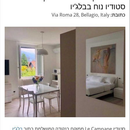
סטודיו נוח בבלג’יו
כתובת:
Via Roma 28, Bellagio, Italy
סטודיו Le Campane ממוקם בנקודה המושלמת בתוך
בלג’יו