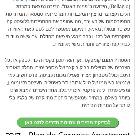
(Bellagio), הידועה כ"פנינת האגם". הדירה נמצאת במרחק
הליכה קצרצר מרציף המעבורות המרכזי ומהסמטאות המדורגות
המפורסמות של העיירה, מה שהופך את ההתניידות ללוגיסטיקה
פשוטה ונטולת מאמץ. המיקום מאפשר לכם לספוג את האווירה
היוקרתית של בלג’יו כבר מרגע היציאה מהדלת, עם גישה מיידית
לבתי קפה ציוריים וחנויות משי מקומיות.
הסטודיו אמנם קומפקטי, אך הוא תוכנן בקפידה כדי לספק את כל
הצרכים של מטיילים בביקור קצר של מספר ימים. החלל מאובזר
היטב וכולל מטבחון מצויד ואפילו מכונת כביסה, פרט חשוב למי
שנמצא בעיצומו של טיול ארוך יותר באיטליה. העיצוב נקי ומזמין,
ומציע פתרון לינה פרקטי ואיכותי בלב אחד היעדים המבוקשים
ביותר בעולם, במחיר שמאפשר ליהנות מהיוקרה של בלג’יו בלי
לוותר על הנוחות הביתית.
לבדיקת מחירים וזמינות חדרים לחצו כאן