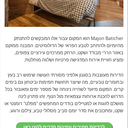
Majon Baticher הוא המקום עבור אלו המבקשים להתנתק
מהיומיום ולהתחב לטבע הפראי של הדולומיטים. המבנה ממוקם
באזור הררי מבודד ושקט, הרחק ממרכזים עירוניים צפופים,
ומציע חוויית אירוח המדגישה פרטיות ושלווה מוחלטת.
הדירות מעוצבות בסגנון אלפיני מסורתי העושה שימוש רב בעץ
ובחומרים טבעיים, מה שיוצר תחושת חמימות וביטחון גם בימים
קרים. המקום מיועד לשהייה נינוחה של מספר ימים ומאובזר בכל
הדרוש להכנת ארוחות עצמאיות מול הנוף. זהו פתרון לינה
מושלם לזוגות או למטיילים בודדים המחפשים "מפלט" רומנטי או
שקט, ומתכננים את סדר יומם סביב מסלולי טבע, צילום ורוגע.
לבדיקת מחירים וזמינות חדרים לחצו כאן