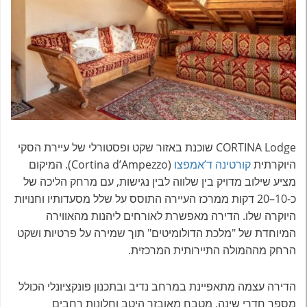
CORTINA Lodge שוכנת באזור שקט ופסטורלי של עיירת הסקי
היוקרתית
קורטינה ד’אמפצו
(Cortina d’Ampezzo). המיקום
מציע שילוב מדויק בין שלווה לבין נגישות, עם מרחק הליכה של
כ-10–20 דקות ממרכז העיירה התוסס על שלל מסעדותיו וחנויות
היוקרה שלו. הדירה מאפשרת לאורחים ליהנות מהאווירה
המיוחדת של "מלכת הדולומיטים" תוך שמירה על פרטיות ושקט
הרחק מההמולה התיירותית המרכזית.
הדירה עצמה מתאפיינת במרחב נדיב ובתכנון פונקציונלי הכולל
מספר חדרי שינה, מטבח מאובזר היטב וחלונות רחבים