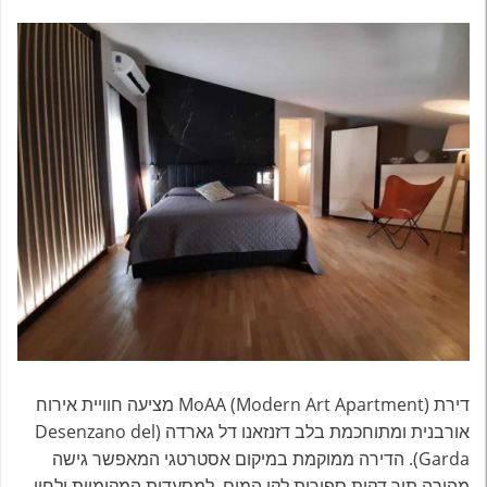
דירת MoAA (Modern Art Apartment) מציעה חוויית אירוח
אורבנית ומתוחכמת בלב דזנזאנו דל גארדה (Desenzano del
Garda). הדירה ממוקמת במיקום אסטרטגי המאפשר גישה
מהירה תוך דקות ספורות לקו המים, למסעדות המקומיות ולחיי