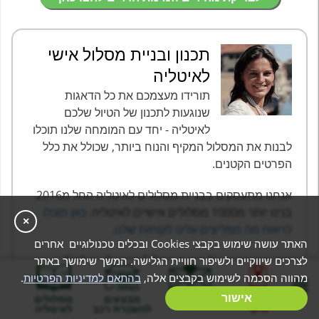
תכנון ובניית מסלול אישי
לאיטליה
תורידו מעצמכם את כל הדאגות
שנוגעות לתכנון של הטיול שלכם
לאיטליה - יחד עם המומחה שלנו תוכלו
לבנות את המסלול המקיף והנוח ביותר, שכולל את כלל
הפרטים הקטנים.
אנחנו מתעסקים בבניית מסלולים לאיטליה החל מ2016.
בנינו יותר מ1000 מסלולים אישיים לאיטליה.
כאן תוכלו
×
לראות מה ממליצים עלינו לקוחות שלנו
.
האתר עושה שימוש בקבצי Cookies ובכלים טכנולוגיים אחרים
מה היתרונות של בניית מסלול אישי לאיטליה?
לצרכים שיווקיים ולשיפור חוויית הגלישה. המשך שימושך באתר
מהווה הסכמה לשימוש בקבצים אלה,
בהתאם למדיניות הפרטיות
.
בניית מסלול
אישור
המלצות
מבצעים
מסלולים
אישי
להשכרת רכב
לאיטליה