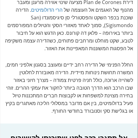
דירת Plan de Corones מציעה שינוי אווירה מרענן ומעבר
מהנוף של האגמים אל העוצמה של
הרי הדולומיטים
. הדירה
שוכנת בכפר השקט והפסטורלי סן סיגיסמונדו (San
Sigismondo), סמוך לאחד מאזורי הסקי והטיולים המפורסמים
ביותר באירופה – פלאן דה קורונס. כאן הדגש הוא על חיבור
לטבע, שקט מוחלט ומרחבים פתוחים, כשהדירה עצמה משקיפה
אל הפסגות המשוננות המאפיינות את האזור.
החלל הפנימי של הדירה רחב ידיים ומעוצב בסגנון אלפיני חמים,
המשרה תחושת נינוחות מיידית. הדירה מאובזרת לחלוטין
לשהייה ארוכה, כולל חניה פרטית צמודה – מצרך חיוני באזור
שבו הרכב הוא הדרך הטובה ביותר לחקור את עמקי ההרים. זוהי
בחירה מצוינת למשפחות או לקבוצות חברים המתכננות טיול
פעיל בדולומיטים, בין אם מדובר במסלולי הליכה מאתגרים בקיץ
או בגלישת סקי וסנובורד בחודשי החורף.
אל תסגרו רכב לפני שתיכנסו לקישורים