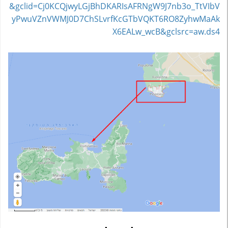
&gclid=Cj0KCQjwyLGjBhDKARIsAFRNgW9J7nb3o_TtVIbV
yPwuVZnVWMJ0D7ChSLvrfKcGTbVQKT6RO8ZyhwMaAk
X6EALw_wcB&gclsrc=aw.ds4