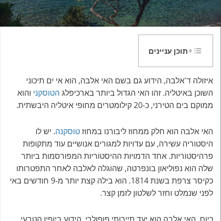
תוכן עניינים
איזולה ד'אלבה, הידוע גם בשם האי אלבה, הוא אי ים תיכוני
השוכן באיטליה. זהו האי הגדול ביותר בארכיפלג
הטוסקני
והוא
ממוקם בים הטירני, כ-20 קילומטרים מחופי איטליה היבשתית.
האי אלבה הוא חלק ממחוז ליבורנו במחוז
טוסקנה
. יש לו
היסטוריה עשירה, עם עדויות למגורים אנושיים עוד מתקופות
פרהיסטוריות. אחד הדמויות ההיסטוריות המפורסמות ביותר
שלה הוא נפוליאון בונפרטה, שהוגלה לאלבה לאחר התפטרותו
כקיסר צרפת בשנת 1814. הוא בילה קצת יותר מ-9 חודשים באי
לפני שנמלט וחזר לשלטון לזמן קצר.
כיום, האי אלבה הוא יעד תיירותי פופולרי, הידוע ביופיו הטבעי,