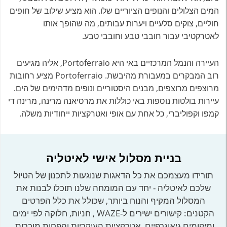
המים הצלולים והנופים הציוריים שלו. הוא מציע שילוב של חופים
חוליים, צוקים סלעיים ויערות עבותים, מה שהופך אותו
לאטרקטיבי עבור חובבי טבע וחובבי טבע.
העיירה והנמל המרכזיים באי היא Portoferraio, אליה מגיעים
רוב המבקרים במעבורת מהיבשת. Portoferraio מציע רחובות
מרוצפים מרוצפים, מבנים היסטוריים ונופים מדהימים של הים.
עיירות בולטות נוספות באי כוללות את מרסיאנה מרינה, מרינה די
קמפו וקפוליברי, כל אחת עם אופי ואטרקציות ייחודיות משלה.
בניית מסלול אישי לאיטליה
תורידו מעצמכם את כל הדאגות שנוגעות לתכנון של הטיול
שלכם לאיטליה - יחד עם המומחה שלנו תוכלו לבנות את
המסלול המקיף והנוח ביותר, שכולל את כלל הפרטים
הקטנים: קישורים ישירים ל-WAZE , חניות, חלוקה לפי ימים
ומיקומים גיאוגרפיים, אטרקציות העיקריות והפחות מוכרות,