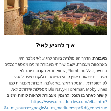
איך להגיע לאי?
מעבורת:
הדרך הפופולרית ביותר להגיע לאי אלבה היא
באמצעות מעבורת. ישנם שירותי מעבורת זמינים ממספר נמלים
ביבשת, כולל Piombino, שהוא הנמל הקרוב ביותר לאי.
מעבורות יוצאות באופן קבוע מפיומבינו ולוקח כשעה להגיע
לפורטופרראיו, הנמל הראשי באי אלבה. חברות מעבורות כמו
Toremar, Moby Lines ו-Blu Navy מפעילות שירותים לאי.
קישור לאתר בו תוכלו להזמין מעבורת ולראות לוחות זמנים
:
https://www.directferries.com/elba.htm?
&utm_source=google&utm_medium=cpc&dfgeoo=true