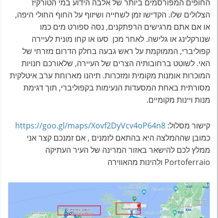
החופים המפורסמים ביותר של אלבה הידוע במי הטורקיז
הצלולים שלו. הקדישו זמן לשחייה ושיזוף על החוף החולי היפה,
או אם אתם מרגישים הרפתקנים, נסה ספורט מים כמו
שנורקלינג או גלישה. לאחר מכן סעו או קחו מונית לעיירה
קפוליברי, הממוקמת על ראש גבעה בחלק הדרום מזרחי של
האי. לשוטט ברחובותיה הצרים של העיירה, שלאורכם חנויות
המוכרות אומנות מקומית ומזכרות. תיהנו מארוחת ערב איטלקית
מסורתית באחת המסעדות הנעימות בקפוליברי, תוך דגימת
מנות ויינות מקומיים.
קישור מסלול:
https://goo.gl/maps/Xovf2DyVcv4oP64n8
כמובן שההמלצה היא בהתאם לזמנים , אם זמנכם קצר אני
ממלץ לכם להישאר באזור המרינה של העיר העתיקה
Portoferraio ולהינות מהאווירה