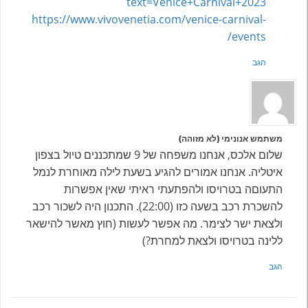
text=Venice+Carnival+2023
https://www.vivovenetia.com/venice-carnival-
events/
הגב
משתמש אנונימי (לא מזוהה)
שלום אלכס, אנחנו משפחה של 9 שמתכננים טיול בצפון
איטליה. אנחנו אמורים להגיע בשעת לילה מאוחרת לנמל
התעוםה בטרויסו ולהפתעתי ראיתי שאין אפשרות
להשכרת רכב בשעה כזו (22:00). התכנון היה לשכור רכב
ולצאת ישר לצימר. מה אפשר לעשות (חוץ מאשר להישאר
ללינה בטרויסו ולצאת למחרת?)
הגב