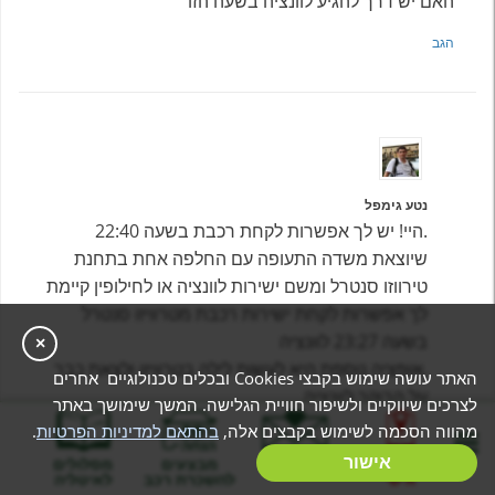
האם יש דרך להגיע לוונציה בשעה הזו
הגב
נטע גימפל
.היי! יש לך אפשרות לקחת רכבת בשעה 22:40
שיוצאת משדה התעופה עם החלפה אחת בתחנת
טירווזו סנטרל ומשם ישירות לוונציה או לחילופין קיימת
לך אפשרות לקחת ישירות רכבת מטרוויזו סנטרל
בשעה 23:27 לוונציה
×
.אופציה נוספת היא לעשות לילה בטרוויזו ולצאת כבר
האתר עושה שימוש בקבצי Cookies ובכלים טכנולוגיים אחרים
על הבוקר לוונציה.
לצרכים שיווקיים ולשיפור חוויית הגלישה. המשך שימושך באתר
מצרף לך קישור לאתר מומלץ בוא תוכל לראות לוחות
מהווה הסכמה לשימוש בקבצים אלה,
בהתאם למדיניות הפרטיות
.
זמנים ומחירים
בניית מסלול
אישור
המלצות
מבצעים
מסלולים
https://omio.tp.st/PQCTlkmi
אישי
להשכרת רכב
לאיטליה