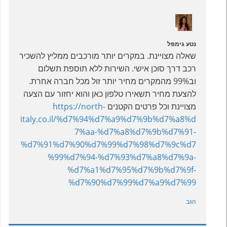
נטע גימפל
שאלה מצויינת. במקרים יותר מורכבים ממליץ להשכיר
רכב דרך סוכן אישי. השירות ללא תוספת תשלום
וב99% מהמקרים מחיר יותר זול מכל חברה אחרת.
להצעת מחיר תשאירו טלפון כאן והוא יחזור עם הצעה
מצויינת וכל פרטים הקטנים
https://north-
italy.co.il/%d7%94%d7%a9%d7%9b%d7%a8%d
7%aa-%d7%a8%d7%9b%d7%91-
%d7%91%d7%90%d7%99%d7%98%d7%9c%d7
%99%d7%94-%d7%93%d7%a8%d7%9a-
%d7%a1%d7%95%d7%9b%d7%9f-
%d7%90%d7%99%d7%a9%d7%99
הגב