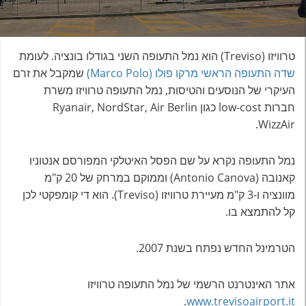
טרוויזו (Treviso) הוא נמל התעופה השני בגודלו בונציה. לעומת
שדה התעופה הראשי מרקו פולו (Marco Polo)
שמקבל את זרם
העיקרי של הנוסעים והטיסות, נמל התעופה טרוויזו משרת
חברות low-cost כגון Ryanair, NordStar, Air Berlin
WizzAir.
נמל התעופה נקרא על שם הפסל האיטלקי המפורסם אנטוניו
קאנובה (Antonio Canova) וממוקם במרחק של 20 ק"מ
מוונציה ו-3 ק"מ מעיירת טרוויזו (Treviso). הוא די קומפקטי לכן
קל להתמצא בו.
הטרמינל החדש נפתח בשנת 2007.
אתר האינטרנט הרשמי של נמל התעופה טרוויזו
.
www.trevisoairport.it