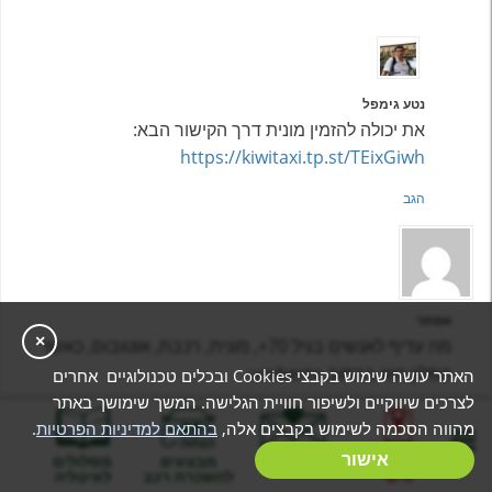
נטע גימפל
את יכולה להזמין מונית דרך הקישור הבא:
https://kiwitaxi.tp.st/TEixGiwh
הגב
אסתר
×
מה עדיף לאנשים בגיל 70+, מונית, רכבת, אוטובוס, כאשר
המלון הוא ברחוב umberto
האתר עושה שימוש בקבצי Cookies ובכלים טכנולוגיים אחרים
לצרכים שיווקיים ולשיפור חוויית הגלישה. המשך שימושך באתר
הגב
מהווה הסכמה לשימוש בקבצים אלה,
בהתאם למדיניות הפרטיות
.
בניית מסלול
אישור
המלצות
מבצעים
מסלולים
אישי
להשכרת רכב
לאיטליה