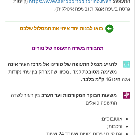
התעופה:
https://www.aeroportoditorino.it/en
(קיימות
גרסה בשפה אנגלית ובשפה איטלקית).
בואו לבנות יחד איתי את המסלול שלכם
תחבורה בשדה התעופה של טורינו
להגיע מנמל התעופה של טורינו אל מרכז העיר
אינה
משימה מסובכת
למדי, מכיוון שהמרחק בין שתי נקודות
אלה
הינו 16 ק"מ בלבד.
משעות הבוקר המקודמות ועד הערב
בין העיר לשדה
התעופה פועלים:
אוטובוסים;
ורכבות;
וגם קיים שירות מוניות שעובד 24 שעות.