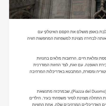
שלבת באופן מושלם את הקסם האיטלקי עם
 אותה לבחירה מצוינת למשפחות המחפשות חוויה
ססת ומלאת חיים. הרחובות מלאים בחנויות
ירת האופנה. עם זאת, לצד החזות המודרנית
יסטוריה ומסורת, המתבטא באדריכלות המרהיבה
הוא ללא ספק כיכר הדואומו (Piazza del Duomo), שבמרכזה מתנשאת
(Duomo di Milano). זוהי נקודת התחלה מצוינת לסיור משפחתי בעיר. הילדים
 האדריכליים המרהיבים שלה. אחת החוויות