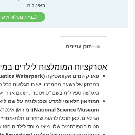
באיטליה.
לבניית מסלול אישי 
תוכן עניינים
אטרקציות המומלצות לילדים במיל
פארק המים אקוואטיקה
(Acquatica Waterpark):
ומגלשה ספירלית בשם "טוויסטר". יש גם אזור ייע
המוזיאון הלאומי למדע וטכנולוגיה על שם ליאונ
National Science Museum):
מוזיאון אינט
הגילאים. כאן תוכלו לראות שחזורים תלת-ממדיים
הטיס המפורסמים שלו. מיצג מיוחד לילדים הוא
האקווריום העירוני של מילאנו
(Milan Civic Aquarium):