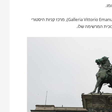
מו.
בסמוך נמצאת הגלריה ויטוריו עמנואלה השני (Galleria Vittorio Emanuele II), מרכז קניות היסטורי
וכית המרשימה שלו.