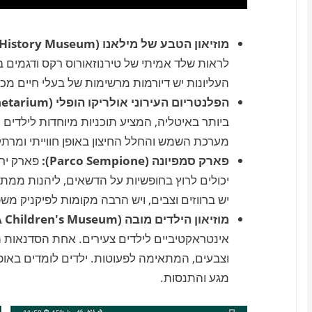
מוזיאון הטבע של מילאנו
(Milan Natural History Museum):
לראות שלד אמיתי של טירנוזאורוס רקס ודגמים ב
העליונות יש דיורמות מרשימות של בעלי חיים מ
הפלנטריום העירוני אולריקו הופלי
(Ulrico Hoepli Civic Planetarium):
ביותר באיטליה, המציע תוכניות מיוחדות לילדים 
מערכת השמש והחלל החיצון באופן חווייתי ומרתק
פארק סמפיונה
(Parco Sempione):
פארק ירו
יכולים לרוץ בחופשיות על הדשאים, ליהנות ממ
יש ברווזים וצבים, ויש הרבה מקומות לפיקניק מש
מוזיאון הילדים מובה
(MUBA Children's Museum):
אינטראקטיביים לילדים צעירים. אחת הסדנאות ה
וצבעים, המתאימה לפעוטות. ילדים לומדים באופ
מגע והתנסות.