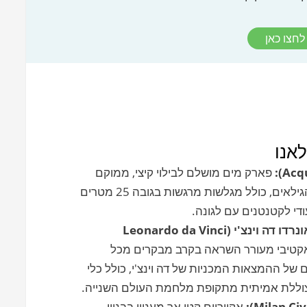
לחצו כאן
אנו
פארק מים מושלם לבילוי קיצי, ממוקם
במרחק של כשעה מהמרכז. יש בו מגלשות לכל הגילאים, כולל מגלשות מרגשות בגובה 25 מטרים
ודי לקטנטנים עם לגונה.
רדו דה וינצ'י
(Leonardo da Vinci
ראקטיבי מעורר השראה בקרב מבקרים מכל
 של ההמצאות המכניות של דה וינצ'י, כולל כלי
 צוללת אמיתית מתקופת מלחמת העולם השנייה.
אקווריום קטן אך מעניין בבניין