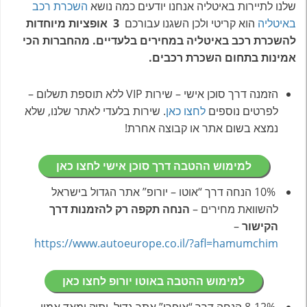
שלנו לתיירות באיטליה אנחנו יודעים כמה נושא
השכרת רכב
באיטליה
הוא קריטי ולכן השגנו עבורכם
3 אופציות מיוחדות
להשכרת רכב באיטליה במחירים בלעדיים. מהחברות הכי
אמינות בתחום השכרת רכבים.
הזמנה דרך סוכן אישי – שירות VIP ללא תוספת תשלום –
לפרטים נוספים
לחצו כאן
. שירות בלעדי לאתר שלנו, שלא
נמצא בשום אתר או קבוצה אחרת!
למימוש ההטבה דרך סוכן אישי לחצו כאן
10% הנחה דרך “אוטו – יורופ” אתר הגדול בישראל
להשוואת מחירים –
הנחה תקפה רק להזמנות דרך
הקישור
–
https://www.autoeurope.co.il/?afl=hamumchim
למימוש ההטבה באוטו יורופ לחצו כאן
8-12% הנחה דרך “אופרן” אתר גדול, ותיק ומאד אמין