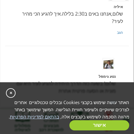
איליה
שלום,אנחנו באים ב2:30 בלילה.איך להגיע הכי מהיר
לעיר?
הגב
נטע גימפל
שלום! בשעה כזה הדרך היחידה להגיע לעיר היא עם
מונית או הסעה פרטית אחרת
×
האתר עושה שימוש בקבצי Cookies ובכלים טכנולוגיים אחרים
הגב
לצרכים שיווקיים ולשיפור חוויית הגלישה. המשך שימושך באתר
מהווה הסכמה לשימוש בקבצים אלה,
בהתאם למדיניות הפרטיות
.
בניית מסלול
אישור
המלצות
מבצעים
מסלולים
אישי
להשכרת רכב
לאיטליה