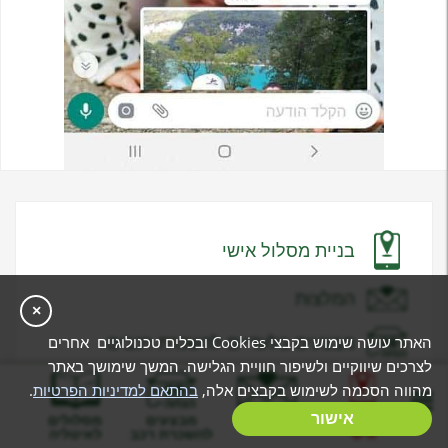
בניית מסלול אישי
המלצות
×
מבצעים בלעדיים להשכרת רכבים
האתר עושה שימוש בקבצי Cookies ובכלים טכנולוגיים אחרים
לצרכים שיווקיים ולשיפור חוויית הגלישה. המשך שימושך באתר
מהווה הסכמה לשימוש בקבצים אלה,
בהתאם למדיניות הפרטיות
.
עלויות הטיול
בניית מסלול
אישור
המלצות
מבצעים
מסלולים
אישי
להשכרת רכב
לאיטליה
מסלולים לאיטליה