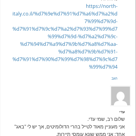
https://north-
italy.co.il/%d7%9e%d7%91%d7%a6%d7%a2%d
7%99%d7%9d-
%d7%91%d7%9c%d7%a2%d7%93%d7%99%d7
%99%d7%9d-%d7%a2%d7%9c-
%d7%94%d7%a9%d7%9b%d7%a8%d7%aa-
%d7%a8%d7%9b%d7%91-
%d7%91%d7%90%d7%99%d7%98%d7%9c%d7
%99%d7%94
הגב
עדי
שלום רב, שמי עדי.
אני מעוניין מאוד לטייל בהרי הדולומיטים, אך יש לי "באג"
אחד: אני ממש שונא עומסי תיירות.