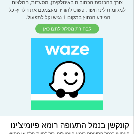
צורך בהכנסת הכתובות באיטלקית), מסעדות, המלצות
למקומות לינה ועוד. פשוט להוריד מעצמכם את הלחץ- כל
המידע הנחוץ במקום 1 נגיש וקל לתפעול.
לבחירת מסלול לחצו כאן
קונקשן בנמל התעופה רומא פיומיצ’ינו
קונקשן בנמל התעופה רומא פיומיצ’ינו יכול להיות חלק או מתיש –