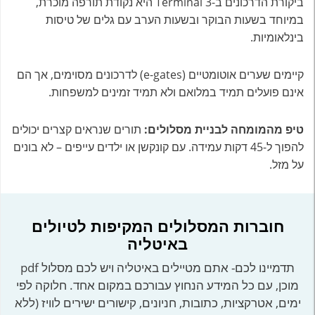
ביקורת הדרכונים ב-Terminal 3 היא נקודת תורפה מוכרת,
במיוחד בשעות הבוקר ובשעות הערב עם גלים של טיסות
בינלאומיות.
קיימים שערים אוטומטיים (e-gates) לדרכונים מסוימים, אך הם
אינם פועלים תמיד במלואם ולא תמיד זמינים למשפחות.
טיפ מהמומחה לבניית מסלולים:
תורים שנראים קצרים יכולים
להפוך ל-45 דקות עמידה. עם קונקשן או ילדים עייפים – לא בונים
על מזל.
חוברות המסלולים המקיפות לטיולים
באיטליה
תדמיינו לכם- אתם מטיילים באיטליה ויש לכם מסלול pdf
מוכן, עם כל המידע הנחוץ עבורכם במקום אחד. חלוקה לפי
ימים, אטרקציות, כתובות, חניונים, קישורים ישירים לוויז (ללא