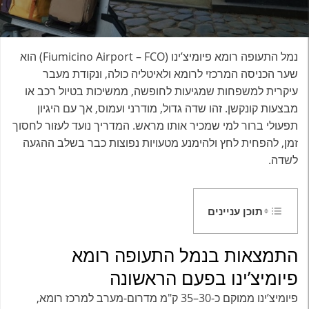
נמל התעופה רומא פיומיצ’ינו (Fiumicino Airport – FCO) הוא
שער הכניסה המרכזי לרומא ולאיטליה כולה, ונקודת מעבר
עיקרית למשפחות שמגיעות לחופשה, ממשיכות בטיול רכב או
מבצעות קונקשן. זהו שדה גדול, מודרני ועמוס, אך עם היגיון
תפעולי ברור למי שמכיר אותו מראש. המדריך נועד לעזור לחסוך
זמן, להפחית לחץ ולהימנע מטעויות נפוצות כבר בשלב ההגעה
לשדה.
תוכן עניינים
התמצאות בנמל התעופה רומא
פיומיצ’ינו בפעם הראשונה
פיומיצ’ינו ממוקם כ-30–35 ק"מ מדרום-מערב למרכז רומא,