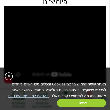
פיומיצ'ינו
×
האתר עושה שימוש בקבצי Cookies ובכלים טכנולוגיים אחרים
לצרכים שיווקיים ולשיפור חוויית הגלישה. המשך שימושך באתר
השכרת רכב בנמל תעופה של רומא
מהווה הסכמה לשימוש בקבצים אלה,
בהתאם למדיניות הפרטיות
.
אתר “המומחים לאיטליה” שפועל החל משנת 2008, הינו האתר
בניית מסלול
אישור
המלצות
מבצעים
מסלולים
אישי
להשכרת רכב
לאיטליה
הכי גדול בתחום התיירות לאיטליה בעברית. בזכות הניסיון הרב