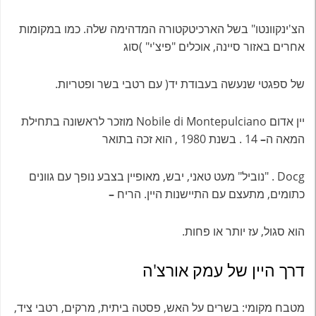
הצ'ינקוונטו" בשל הארכיטקטורה המדהימה שלה. כמו במקומות
אחרים באזור סיינה, אוכלים "פיצ'י" )סוג
של ספגטי שנעשה בעבודת יד( עם רטבי בשר ופטריות.
יין אדום Nobile di Montepulciano מוזכר לראשונה בתחילת
המאה ה
–
14 . בשנת 1980 , הוא זכה בתואר
Docg . "נוביל" מעט טאני, יבש, מאופיין בצבע נופך עם גוונים
כתומים, מתעצם עם התיישנות היין. הריח
–
הוא סגול, עז יותר או פחות.
דרך היין של עמק אורצ'ה
מטבח מקומי: בשרים על האש, פסטה ביתית, מרקים, רטבי ציד,