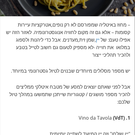
– מחוז באיטליה שמפורסם לא רק נופים,אטרקציות עיירות
קסומות – אלא גם זה מקום לחוויה אנוגסטרונומיה. לאזור הזה יש
אפילו טעם: של
יין
,שמן זית,מעדנים. אבל כדי ליהנות ולספוג
במלואו את חוייה -לא מספיק לטעום גם חשוב לטייל בטבע
ולהכיר תהליכי ייצור
יש מספר מסלולים מיוחדים שבנוים לטיול גסטרונומי במיוחד.
אבל לפני שאתם יוצאים למסע של מטבח איטלקי ממליצים
להכיר מספר מושגים / קטגוריות שייתכן שתמשעו במהלך טיול
שלכם:
Vino da Tavola
(VdT) .1
"יין שולחן" וזה יין המיועד לשתייה יומיומית