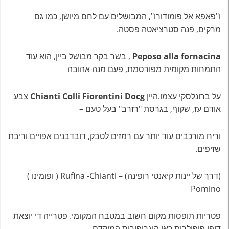
ו"פאפא אל פומודורו", המבושלים עם לחם מיושן, כמו גם
מרקים, פנה סטרציאטה פסטה.
Peposo alla fornacina
, בשר בקר מבושל ביין, הוא עוד
התמחות מקומית מפורסמת, פעם מנה אהובה
על ברונלסקי עצמו.היין
Chianti Colli Fiorentini Docg
צבע
אודם עז, שקוף, בגרסת "רזרב" בעל טעם
–
וריח מורכבים עוד יותר עם רמזים לטבק, דובדבנים אפויים וריבת
שזיפים.
(דרך של יינות קיאנטי רופינה)
–
Rufina -Chianti ( ופומינו )
Pomino
פטריות תופסות מקום חשוב במטבח המקומי. פטרייה די יוצאת
דופן פופולרית כאן היגרופורוס המוקדם,
–