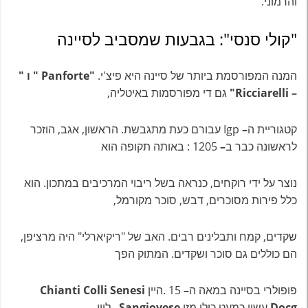
והרמוני.
"קולי סנסי": בגבעות שמסביב לסיינה
המנה המפורסמת ביותר של סיינה היא פיצ'י.
"Panforte " ו "
– Ricciarelli"
גם די מפורסמות באיטליה,
קטגוריית ה
–
Igp עבורם כעת מתגבשת. הראשון, אגב, הוזכר
לראשונה כבר ב
–
1205 : באותה תקופה הוא
נוצר על ידי רוקחים, כנראה בשל ריבוי המרכיבים במתכון. הוא
כלל פירות מסוכרים, דבש, סוכר מקורמל,
שקדים, קמח ותבלינים רבים. האב של "ריקיארלי" היה מרציפן,
הם כוללים גם סוכר ושקדים. המתוק הפך
פופולרי בסיינה במאה ה
–
15 .היין
Chianti Colli Senesi
Docg
עשוי כמעט כולו מזן
Sangiovese
. ליין