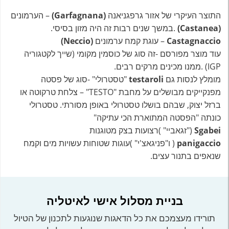
התוצר העיקרי של אזור גרפגניאנה
(Garfagnana)
– הערמונים
(Castanea)
.במשך שנים רבות זה היה מזון בסיסי.
Castagnaccio
– עוגת קמח ערמונים
(Neccio)
עוד מוצר מפורסם -זה סוג של כוסמין מקומי (שייך לקטגוריה
IGP) .ממנו מכינים מרקים רבים.
מומלץ לנסות גם
testaroli
"טסטרולי" -סוג של פסטה
מפנקייקים מבושלים על מחבת "TESTO" – צלחת טרקוטה או
ברזל יצוק, שבהם בושלו טסטרולי באופן מסורתי. טסטרולי
כונתה "הפסטה המתוארת הכי עתיקה"
Sgabei
("זגאביי" )רצועות בצק מטוגנות
panigaccio
( ו"פניגאצ'י" )עוגות שטוחות עשויות מים וקמח
שנאפים בתנור עצים.
בניית מסלול אישי לאיטליה
תורידו מעצמכם את כל הדאגות שנוגעות לתכנון של הטיול