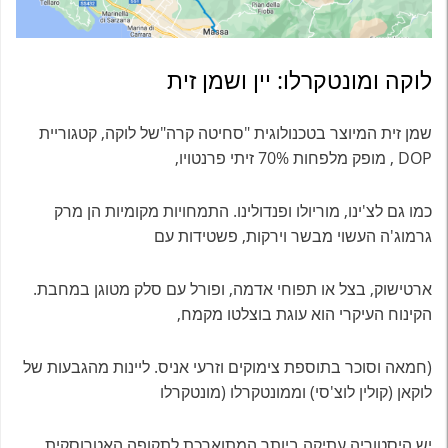
לוקה ומונטקרלו: יין ושמן זית
שמן זית המיוצר בטכנולוגית "סחיטה קרה"של לוקה, קטגוריית
DOP , מופק מלפחות 70% זיתי פרנטויו,
כמו גם לצ'ינו, מוריולו ופנדולינו. התמחויות מקומיות הן מרק
גרמוג'ה העשוי מבשר וירקות, פשטידות עם
ארטישוק, בצל או תפוחי אדמה, ופורל עם סלק מטוגן במחבת.
הקינוח העיקרי הוא עוגת בוצלטו מקמח,
(חמאה וסוכר בתוספת צימוקים וזרעי אניס. ליינות מהגבעות של
לוקאן (קולין לוצ'סי) וממונטקרלו (מונטקרלו
יש היסטוריה עתיקה ביותר המתוארכת לתקופה האטרוסקית.