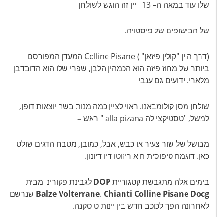
שלו עוד במאה ה
–
13 ! יין זה הוגש לשולחן
של הבישופים של פיסטויה.
(דרך היין "קולין פיזאן" ) Colline Pisane המעדן המפורסם
ביותר של מחוז פיזה הוא הכמהין הלבן, שפרי שלו הוא הדובדבן
מלארי. ידועים גם ענבי
שולחן מסן קולומבאנו. ראוי לציין כמה מנות בשר יוצאות דופן,
למשל, "טסטיקציולה alla pizana " ראש
–
מבושל של שור צעיר או כבש, אבל, כמובן, מטבח הדגים שולט
כאן. דוגמה טיפוסית היא ריזוטו דיו דיונון.
בימים אלה מתגבשת קטגוריית
DOP
לגבינת פקורינו מבית
Chianti Colline Pisane Docg
.
Balze Volterrane
שנרשם
לאחרונה הפך לכוכב חדש בין יינות טוסקנה.