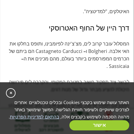
האיטלקים, "למדיטציה".
דרך היין של החוף האטרוסקי
המסלול עובר קרוב לים, מצ'צ'ינה לפיומבינו, ותופס בחלקו את
האי אלבה. Bolgheri ו
–
Castagneto Carducci הם ביתם של
הכרמים המפורסמים ביותר בעולם, מהם מכינים את ה
–
Sassicaia .
לבשר ציד תפקיד חשוב במטבח המקומי, והקרבה לים פירושה
היכולת להציע מבחר גדול של מנות דגים.
×
האתר עושה שימוש בקבצי Cookies ובכלים טכנולוגיים אחרים
תמנון עם תפוחי אדמה, מולים בסגנון אלבה, stokkafisso alla
לצרכים שיווקיים ולשיפור חוויית הגלישה. המשך שימושך באתר
rieshe ומתכונים מעניינים אחרים
מהווה הסכמה לשימוש בקבצים אלה,
בהתאם למדיניות הפרטיות
.
בניית מסלול
אישור
המלצות
מבצעים
מסלולים
פופולריים על האלבה. התמחות מקומית יוצאת דופן ריבת
אישי
להשכרת רכב
לאיטליה