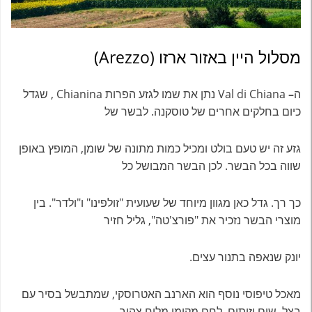
מסלול היין באזור ארזו (Arezzo)
ה
–
Val di Chiana נתן את שמו לגזע הפרות Chianina , שגדל
כיום בחלקים אחרים של טוסקנה. לבשר של
גזע זה יש טעם בולט ומכיל כמות מתונה של שומן, המופץ באופן
שווה בכל הבשר. לכן הבשר המבושל כל
כך רך. גדל כאן מגוון מיוחד של שעועית "זולפינו" ו"ולדר". בין
מוצרי הבשר נזכיר את "פורצ'טה", גליל חזיר
יונק שנאפה בתנור עצים.
מאכל טיפוסי נוסף הוא הארנב האטרוסקי, שמתבשל בסיר עם
בצל, שום וזיתים. לחם מקומי מלוח צהוב