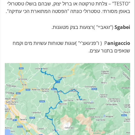
"TESTO" – צלחת טרקוטה או ברזל יצוק, שבהם בושלו טסטרולי
באופן מסורתי. טסטרולי כונתה "הפסטה המתוארת הכי עתיקה".
Sgabei
("זגאביי" )רצועות בצק מטוגנות.
anigaccio
P
( ו"פניגאצ'י" )עוגות שטוחות עשויות מים וקמח
שנאפים בתנור עצים.