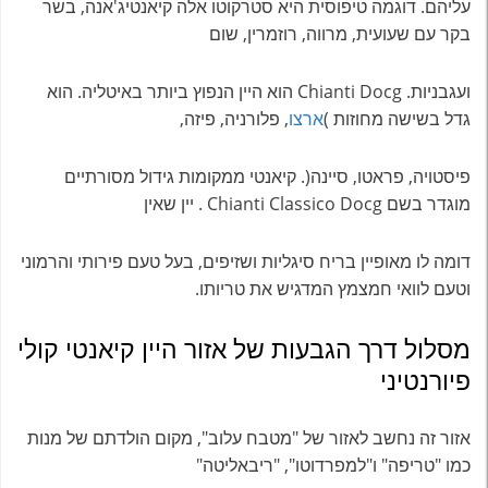
עליהם. דוגמה טיפוסית היא סטרקוטו אלה קיאנטיג'אנה, בשר
בקר עם שעועית, מרווה, רוזמרין, שום
ועגבניות. Chianti Docg הוא היין הנפוץ ביותר באיטליה. הוא
גדל בשישה מחוזות )
ארצו
, פלורניה, פיזה,
פיסטויה, פראטו, סיינה(. קיאנטי ממקומות גידול מסורתיים
מוגדר בשם Chianti Classico Docg . יין שאין
דומה לו מאופיין בריח סיגליות ושזיפים, בעל טעם פירותי והרמוני
וטעם לוואי חמצמץ המדגיש את טריותו.
מסלול דרך הגבעות של אזור היין קיאנטי קולי
פיורנטיני
אזור זה נחשב לאזור של "מטבח עלוב", מקום הולדתם של מנות
כמו "טריפה" ו"למפרדוטו", "ריבאליטה"