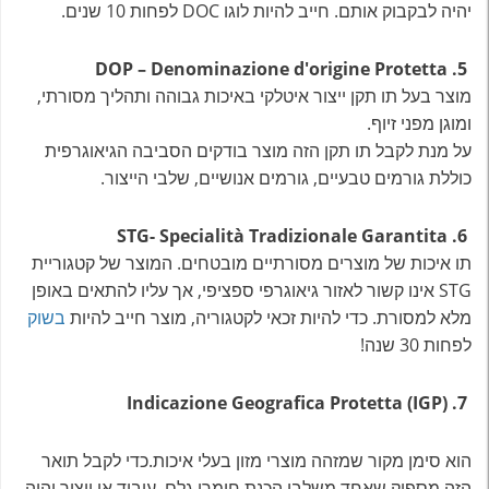
יהיה לבקבוק אותם. חייב להיות לוגו DOC לפחות 10 שנים.
DOP – Denominazione d'origine Protetta .5
מוצר בעל תו תקן ייצור איטלקי באיכות גבוהה ותהליך מסורתי,
ומוגן מפני זיוף.
על מנת לקבל תו תקן הזה מוצר בודקים הסביבה הגיאוגרפית
כוללת גורמים טבעיים, גורמים אנושיים, שלבי הייצור.
STG- Specialità Tradizionale Garantita .6
תו איכות של מוצרים מסורתיים מובטחים. המוצר של קטגוריית
STG אינו קשור לאזור גיאוגרפי ספציפי, אך עליו להתאים באופן
מלא למסורת. כדי להיות זכאי לקטגוריה, מוצר חייב להיות
בשוק
לפחות 30 שנה!
Indicazione Geografica Protetta (IGP) .7
הוא סימן מקור שמזהה מוצרי מזון בעלי איכות.כדי לקבל תואר
הזה מספיק שאחד משלבי הכנת חומרי גלם, עיבוד או ייצור יהיה