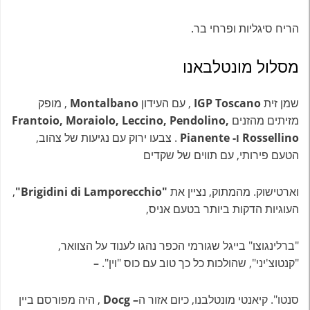
הריח סיגליות ופרחי בר.
מסלול מונטלבאנו
שמן זית
IGP Toscano
, עם העידון
Montalbano
, מופק
מזיתים מהזנים
Frantoio, Moraiolo, Leccino, Pendolino,
Rossellino ו- Pianente
. צבעו ירוק עם נגיעות של צהוב,
הטעם פירותי, עם תווים של שקדים
וארטישוק. מהמתוק, נציין את
"Brigidini di Lamporecchio"
,
העוגיות הדקות ביותר בטעם אניס,
"ברלינגוצו" בייגל שגורמי הכפר נהגו לענוד על הצוואר,
"קנטוצ'יני", שהולכות כל כך טוב עם כוס "וין".
–
סנטו". קיאנטי מונטלבנו, כיום אזור ה
– Docg
, היה מפורסם ביין