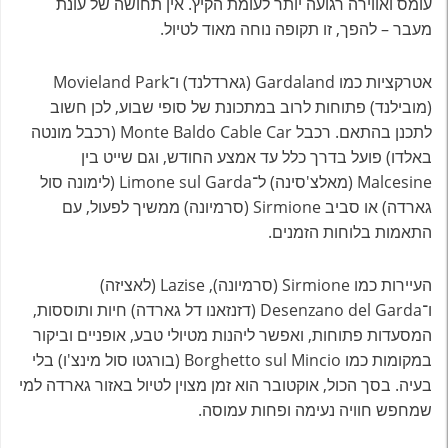
עומס ואווירה רגועה יותר לעומת הקיץ. אין תחושה של עונת
מעבר – להפך, זו תקופה נוחה מאוד לטיול.
אטרקציות כמו
Gardaland
(גארדלנד) ו־
Movieland Park
(מובילנד) פתוחות לרוב במתכונת של סופי שבוע, לכן חשוב
לתכנן בהתאם. רכבל
Monte Baldo Cable Car
(רכבל מונטה
באלדו) פועל בדרך כלל עד אמצע החודש, וגם שייט בין
Malcesine
(מאלצ'סינה) ל־
Limone sul Garda
(לימונה סול
גארדה) או סביב
Sirmione
(סרמיונה) ממשיך לפעול, עם
התאמות בלוחות הזמנים.
העיירות כמו
Sirmione
(סרמיונה),
Lazise
(לאציזה)
ו־
Desenzano del Garda
(דזנזאנו דל גארדה) חיות ותוססות,
המסעדות פתוחות, ואפשר ליהנות מטיולי טבע, אופניים וביקור
במקומות כמו
Borghetto sul Mincio
(בורגטו סול מינצ'ו) בלי
בעיה. בסך הכול, אוקטובר הוא זמן מצוין לטיול באזור גארדה למי
שמחפש חוויה נעימה ופחות עמוסה.