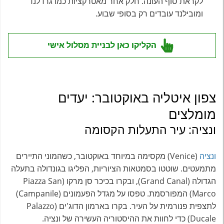
לקראת סוף העונה. חלק אחר מאטרקציות כמו גרדלנד
ומובילנד עובדים רק בסופי שבוע.
הקליקו כאן לבניית מסלול אישי
צפון איטליה באוקטובר: יעדים
מומלצים
ונציה: עיר התעלות הקסומה
ונציה
(Venice) מקסימה במיוחד באוקטובר, כשהמוני התיירים
מתמעטים. שוטטו בסמטאות הציוריות, הפליגו בגונדולה בתעלה
הגדולה (Grand Canal), ובקרו בכיכר סן מרקו (Piazza San
Marco) המפורסמת. טפסו על מגדל הפעמונים (Campanile)
לתצפית פנורמית על העיר. בקרו בארמון הדוג'ים (Palazzo
Ducale) כדי לחוות את ההיסטוריה העשירה של ונציה.