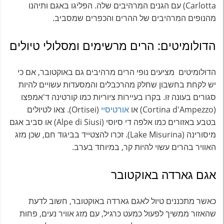
Carlotta) עם הגנים המרהיבים שלה. הפליגו באגם ותיהנו
מהנופים המרהיבים של ההרים והכפרים שמסביב.
הדולומיטים: הרים מרשימים ומסלולי טיולים
הדולומיטים מציעים נופי הרים מרהיבים גם באוקטובר, אם כי
יש לקחת בחשבון שחלק מהרכבלים והמסעדות עשויים להיות
סגורים בעונה זו. בקרו בעיירות ציוריות כמו קורטינה ד'אמפצו
(Cortina d'Ampezzo) או
אורטיסיי
(Ortisei). צאו לטיולים
בטבע באזורים כמו אלפה די סיוסי (Alpe di Siusi) או סביב אגם
מיסורינה (Lake Misurina). זכרו להצטייד בביגוד חם, שכן מזג
האוויר בהרים עשוי להיות קר, במיוחד בערב.
אגם גארדה באוקטובר
כאשר מתכננים טיול לאגם גארדה באוקטובר, חשוב לדעת
שהאזור ממשיך לפעול כמעט כרגיל, עם מזג אוויר נעים, פחות