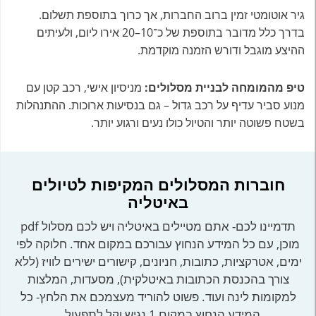
גיר אוטומטי זמין ברוב החברות, אך כרוך בתוספת תשלום.
בדרך כלל מדובר בתוספת של כ־10–20 אירו ליום, ולעיתים
ההיצע מוגבל ודורש הזמנה מוקדמת.
טיפ מהמומחה לבניית מסלולים:
מניסיון אישי, רכב קטן עם
מנוע סביר עדיף על רכב גדול – גם בנסיעות ארוכות. ההתנהלות
בשטח פשוטה יותר והטיול כולו נעים ורגוע יותר.
חוברות המסלולים המקיפות לטיולים
באיטליה
תדמיינו לכם- אתם מטיילים באיטליה ויש לכם מסלול pdf
מוכן, עם כל המידע הנחוץ עבורכם במקום אחד. חלוקה לפי
ימים, אטרקציות, כתובות, חניונים, קישורים ישירים לוויז (ללא
צורך בהכנסת הכתובות באיטלקית), מסעדות, המלצות
למקומות לינה ועוד. פשוט להוריד מעצמכם את הלחץ- כל
המידע הנחוץ במקום 1 נגיש וקל לתפעול.