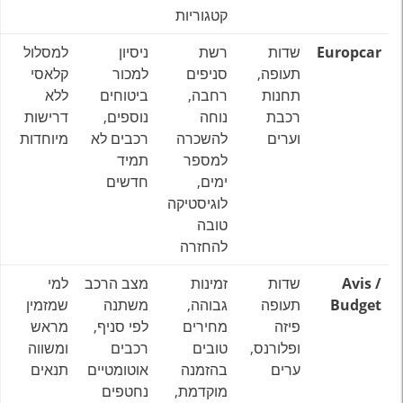
קטגוריות
Europcar
שדות
רשת
ניסיון
למסלול
תעופה,
סניפים
למכור
קלאסי
תחנות
רחבה,
ביטוחים
ללא
רכבת
נוחה
נוספים,
דרישות
וערים
להשכרה
רכבים לא
מיוחדות
למספר
תמיד
ימים,
חדשים
לוגיסטיקה
טובה
להחזרה
Avis /
שדות
זמינות
מצב הרכב
למי
Budget
תעופה
גבוהה,
משתנה
שמזמין
פיזה
מחירים
לפי סניף,
מראש
ופלורנס,
טובים
רכבים
ומשווה
ערים
בהזמנה
אוטומטיים
תנאים
מוקדמת,
נחטפים