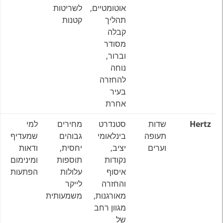
אוטומטיים,
לשריטות
תהליך
קטנות
קבלה
מסודר
וברור,
נוחה
להחזרה
בעיר
אחרת
Hertz
שדות
סטנדרט
מחירים
למי
תעופה
בינלאומי
גבוהים
שמעדיף
וערים
יציב,
יחסית,
ודאות
נקודות
תוספות
ומינימום
איסוף
עלולות
הפתעות
והחזרה
לייקר
מאורגנות,
משמעותית
מגוון רחב
של