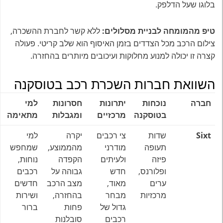
בלוגו שעל הדלפק.
טיפ מהמומחה לבניית מסלולים:
ללא קשר לחברת ההשכרה,
צילום הרכב מכל הצדדים בזמן האיסוף הוא שלב קריטי. פעולה
קצרה זו יכולה למנוע מחלוקות ועיכובים מיותרים בהחזרה.
השוואת חברות השכרת רכב בטוסקנה
חברה
נוכחות
יתרונות
חסרונות
למי
בטוסקנה
מרכזיים
ומגבלות
מתאימה
Sixt
שדות
צי רכבים
יקרה
למי
תעופה
מודרני
מהממוצע,
שמחפש
פיזה
ולעיתים
הקפדה
נוחות,
ופלורנס,
חדש
גבוהה על
רכבים
ערים
מאוד,
מצב הרכב
חדשים
מרכזיות
מבחר
בהחזרה,
ושירות
גדול של
פחות
ברור
רכבים
סובלנות