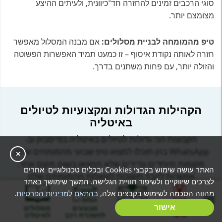
סוגי הרכבים זמינים להחזרה חד־כיוונית, ולעיתים ההיצע
מצומצם יותר.
טיפ מהמומחה לבניית מסלולים:
אם מבנה המסלול מאפשר
חזרה לאותה נקודת איסוף – זו כמעט תמיד האפשרות הפשוטה
והזולה יותר, עם פחות משתנים בדרך.
הקהילות הגדולות ומקצועיות לטיולים
באיטליה
הקבוצות הכי גדולות לטיולים באיטליה בפייסבוק וב-
WhatsApp בהן תוכלו למצוא טיפ שבועי מהמומחים שלנו,
×
מקומות מיוחדים ונדירים שלא תמצאו בשום מקום אחר,
האתר עושה שימוש בקבצי Cookies ובכלים טכנולוגיים אחרים
אפשרות לקבל תשובות לשאלות מהמומחים שלנו
לצרכים שיווקיים ולשיפור חוויית הגלישה. המשך שימושך באתר
ומהמטיילים המנוסים ביותר, מבצעים בלעדיים להשכרת
מהווה הסכמה לשימוש בקבצים אלה,
בהתאם למדיניות הפרטיות
.
רכב, מבחר מסלולים של מטיילים משתפים, ועוד המון מידע
בניית מסלול
אישור
המלצות
מבצעים
מסלולים
שישפר את הטיול שלכם לאיטליה!
אישי
להשכרת רכב
לאיטליה