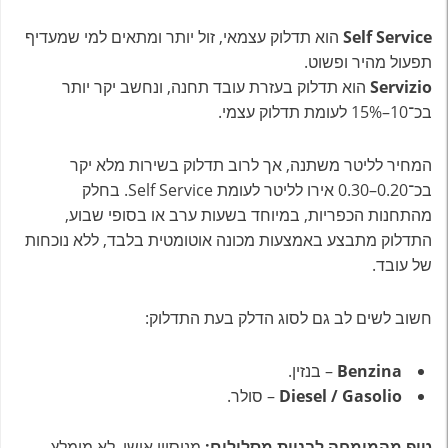
Self Service
הוא תדלוק עצמאי, זול יותר ומתאים למי שמעדיף
תפעול מהיר ופשוט.
Servizio
הוא תדלוק בעזרת עובד תחנה, ונחשב יקר יותר
בכ־10–15% לעומת תדלוק עצמי.
המחיר לליטר משתנה, אך לרוב תדלוק בשירות מלא יקר
בכ־0.20–0.30 אירו לליטר לעומת Self Service. בחלק
מהתחנות הכפריות, במיוחד בשעות ערב או בסופי שבוע,
התדלוק מתבצע באמצעות מכונה אוטומטית בלבד, ללא נוכחות
של עובד.
חשוב לשים לב גם לסוג הדלק בעת התדלוק:
Benzina
– בנזין.
Diesel / Gasolio
– סולר.
טיפ מהמומחה לבניית מסלולים:
מניסיון אישי, לא מומלץ