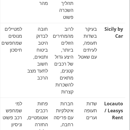
תהליך
מהר
השכרה
פשוט
Sicily by
בעיקר
לרוב
חובה
למטיילים
Car
בשדות
מהמחירים
לבדוק
מנוסים
תעופה,
הזולים
היטב
שמחפשים
לעיתים
ביותר,
ביטוח
חיסכון
עם שאטל
היצע גדול
ותנאים,
של רכבים
חשוב
קטנים,
לתעד מצב
מתאים
הרכב
להשכרות
קצרות
Locauto
שדות
חברות
פחות
למי
/ Leasys
תעופה
איטלקיות
רכבים
שמחפש
Rent
וערים
עם פריסה
אוטומטיים,
רכב פשוט
רחבה,
החזרה
וניסיון